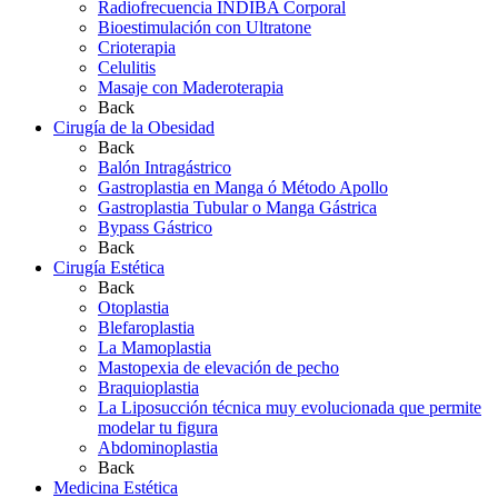
Radiofrecuencia INDIBA Corporal
Bioestimulación con Ultratone
Crioterapia
Celulitis
Masaje con Maderoterapia
Back
Cirugía de la Obesidad
Back
Balón Intragástrico
Gastroplastia en Manga ó Método Apollo
Gastroplastia Tubular o Manga Gástrica
Bypass Gástrico
Back
Cirugía Estética
Back
Otoplastia
Blefaroplastia
La Mamoplastia
Mastopexia de elevación de pecho
Braquioplastia
La Liposucción técnica muy evolucionada que permite
modelar tu figura
Abdominoplastia
Back
Medicina Estética