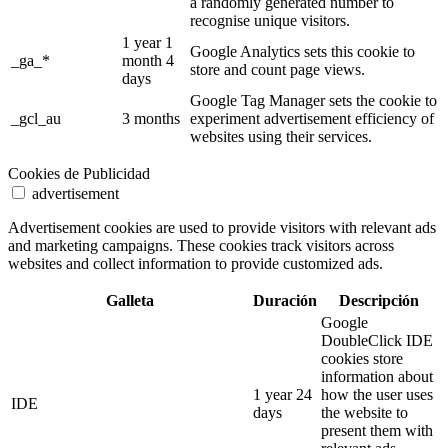
a randomly generated number to
recognise unique visitors.
1 year 1
Google Analytics sets this cookie to
_ga_*
month 4
store and count page views.
days
Google Tag Manager sets the cookie to
_gcl_au
3 months
experiment advertisement efficiency of
websites using their services.
Cookies de Publicidad
advertisement
Advertisement cookies are used to provide visitors with relevant ads
and marketing campaigns. These cookies track visitors across
websites and collect information to provide customized ads.
Galleta
Duración
Descripción
Google
DoubleClick IDE
cookies store
information about
1 year 24
how the user uses
IDE
days
the website to
present them with