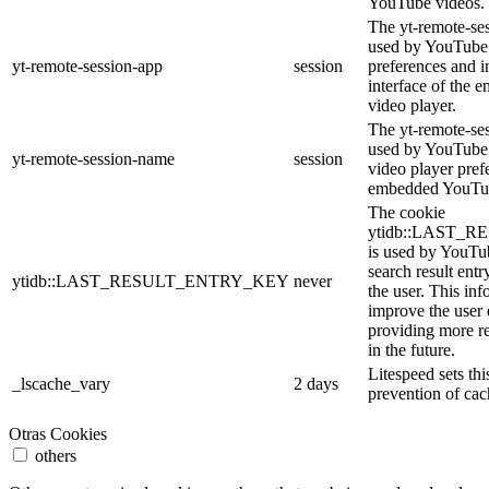
YouTube videos.
The yt-remote-ses
used by YouTube 
yt-remote-session-app
session
preferences and i
interface of the
video player.
The yt-remote-se
used by YouTube t
yt-remote-session-name
session
video player pref
embedded YouTub
The cookie
ytidb::LAST_
is used by YouTube
search result entr
ytidb::LAST_RESULT_ENTRY_KEY
never
the user. This inf
improve the user
providing more re
in the future.
Litespeed sets thi
_lscache_vary
2 days
prevention of cac
Otras Cookies
others