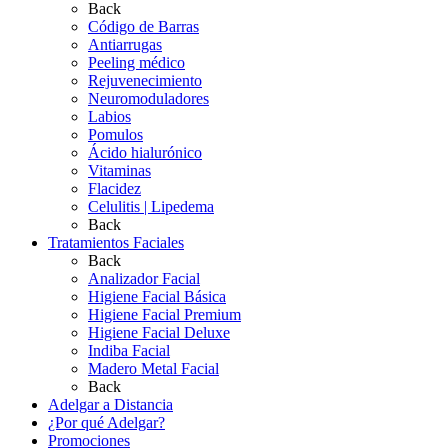
Back
Código de Barras
Antiarrugas
Peeling médico
Rejuvenecimiento
Neuromoduladores
Labios
Pomulos
Ácido hialurónico
Vitaminas
Flacidez
Celulitis | Lipedema
Back
Tratamientos Faciales
Back
Analizador Facial
Higiene Facial Básica
Higiene Facial Premium
Higiene Facial Deluxe
Indiba Facial
Madero Metal Facial
Back
Adelgar a Distancia
¿Por qué Adelgar?
Promociones