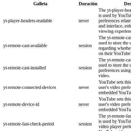
Galleta
Duración
Des
The yt-player-he
is used by YouTub
yt-player-headers-readable
never
preferences relat
and interface, en
viewing experien
The yt-remote-cas
used to store the 
yt-remote-cast-available
session
regarding whether
on their YouTube 
The yt-remote-cas
used to store the 
yt-remote-cast-installed
session
preferences usi
video.
YouTube sets this
yt-remote-connected-devices
never
user's video pref
embedded YouTub
YouTube sets this
yt-remote-device-id
never
user's video pref
embedded YouTub
The yt-remote-fa
is used by YouTub
yt-remote-fast-check-period
session
video player pre