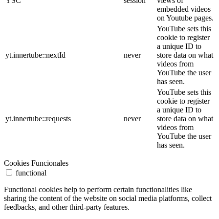
YSC
session
views of
embedded videos
on Youtube pages.
YouTube sets this
cookie to register
a unique ID to
yt.innertube::nextId
never
store data on what
videos from
YouTube the user
has seen.
YouTube sets this
cookie to register
a unique ID to
yt.innertube::requests
never
store data on what
videos from
YouTube the user
has seen.
Cookies Funcionales
functional
Functional cookies help to perform certain functionalities like
sharing the content of the website on social media platforms, collect
feedbacks, and other third-party features.