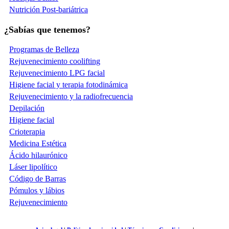
Nutrición Post-bariátrica
¿Sabías que tenemos?
Programas de Belleza
Rejuvenecimiento coolifting
Rejuvenecimiento LPG facial
Higiene facial y terapia fotodinámica
Rejuvenecimiento y la radiofrecuencia
Depilación
Higiene facial
Crioterapia
Medicina Estética
Ácido hilaurónico
Láser lipolítico
Código de Barras
Pómulos y lábios
Rejuvenecimiento