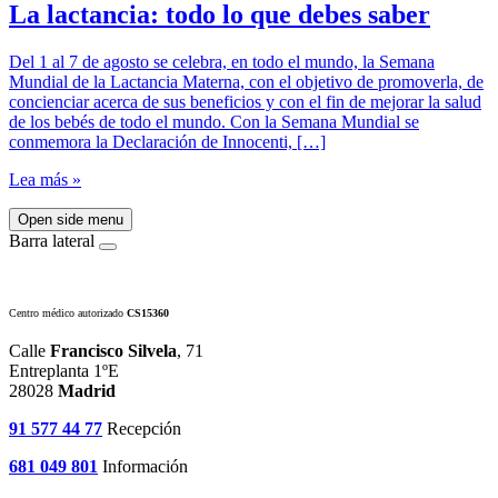
La lactancia: todo lo que debes saber
Del 1 al 7 de agosto se celebra, en todo el mundo, la Semana
Mundial de la Lactancia Materna, con el objetivo de promoverla, de
concienciar acerca de sus beneficios y con el fin de mejorar la salud
de los bebés de todo el mundo. Con la Semana Mundial se
conmemora la Declaración de Innocenti, […]
Lea más »
Open side menu
Barra lateral
Centro médico autorizado
CS15360
Calle
Francisco Silvela
, 71
Entreplanta 1ºE
28028
Madrid
91 577 44 77
Recepción
681 049 801
Información