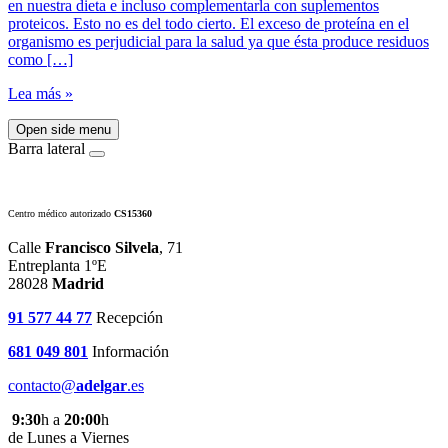
en nuestra dieta e incluso complementarla con suplementos
proteicos. Esto no es del todo cierto. El exceso de proteína en el
organismo es perjudicial para la salud ya que ésta produce residuos
como […]
Lea más »
Open side menu
Barra lateral
Centro médico autorizado
CS15360
Calle
Francisco Silvela
, 71
Entreplanta 1ºE
28028
Madrid
91 577 44 77
Recepción
681 049 801
Información
contacto@
adelgar
.es
9:30
h a
20:00
h
de Lunes a Viernes