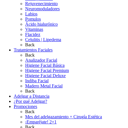
Rejuvenecimiento
Neuromoduladores
Labios
Pomulos
Ácido hialurónico
Vitaminas
Flacidez
Celulitis | Lipedema
Back
Tratamientos Faciales
Back
Analizador Facial
Higiene Facial Básica
Higiene Facial Premium
Higiene Facial Deluxe
Indiba Facial
Madero Metal Facial
Back
Adelgar a Distancia
¿Por qué Adelgar?
Promociones
Back
Mes del adelgazamiento + Cirugía Estética
¡Emparéjate! 2×1
Back