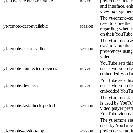
yt-player-headers-readable
never
preferences relat
and interface, en
viewing experien
The yt-remote-cas
used to store the 
yt-remote-cast-available
session
regarding whether
on their YouTube 
The yt-remote-cas
used to store the 
yt-remote-cast-installed
session
preferences usi
video.
YouTube sets this
yt-remote-connected-devices
never
user's video pref
embedded YouTub
YouTube sets this
yt-remote-device-id
never
user's video pref
embedded YouTub
The yt-remote-fa
is used by YouTub
yt-remote-fast-check-period
session
video player pre
YouTube videos.
The yt-remote-ses
used by YouTube 
yt-remote-session-app
session
preferences and i