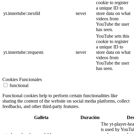
cookie to register
a unique ID to
yt.innertube::nextId
never
store data on what
videos from
YouTube the user
has seen.
YouTube sets this
cookie to register
a unique ID to
yt.innertube::requests
never
store data on what
videos from
YouTube the user
has seen.
Cookies Funcionales
functional
Functional cookies help to perform certain functionalities like
sharing the content of the website on social media platforms, collect
feedbacks, and other third-party features.
Galleta
Duración
Des
The yt-player-he
is used by YouTub