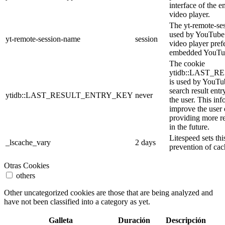
interface of the
video player.
The yt-remote-se
used by YouTube t
yt-remote-session-name
session
video player pref
embedded YouTub
The cookie
ytidb::LAST_
is used by YouTube
search result entr
ytidb::LAST_RESULT_ENTRY_KEY
never
the user. This inf
improve the user
providing more re
in the future.
Litespeed sets thi
_lscache_vary
2 days
prevention of cac
Otras Cookies
others
Other uncategorized cookies are those that are being analyzed and
have not been classified into a category as yet.
Galleta
Duración
Descripción