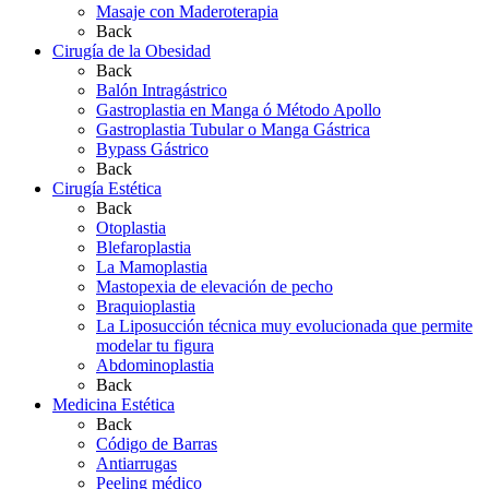
Masaje con Maderoterapia
Back
Cirugía de la Obesidad
Back
Balón Intragástrico
Gastroplastia en Manga ó Método Apollo
Gastroplastia Tubular o Manga Gástrica
Bypass Gástrico
Back
Cirugía Estética
Back
Otoplastia
Blefaroplastia
La Mamoplastia
Mastopexia de elevación de pecho
Braquioplastia
La Liposucción técnica muy evolucionada que permite
modelar tu figura
Abdominoplastia
Back
Medicina Estética
Back
Código de Barras
Antiarrugas
Peeling médico