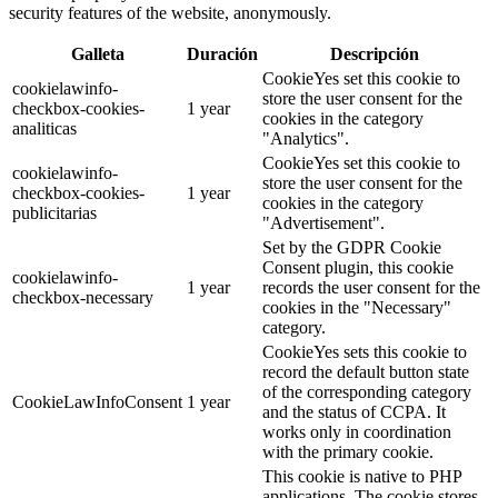
security features of the website, anonymously.
Galleta
Duración
Descripción
CookieYes set this cookie to
cookielawinfo-
store the user consent for the
checkbox-cookies-
1 year
cookies in the category
analiticas
"Analytics".
CookieYes set this cookie to
cookielawinfo-
store the user consent for the
checkbox-cookies-
1 year
cookies in the category
publicitarias
"Advertisement".
Set by the GDPR Cookie
Consent plugin, this cookie
cookielawinfo-
1 year
records the user consent for the
checkbox-necessary
cookies in the "Necessary"
category.
CookieYes sets this cookie to
record the default button state
of the corresponding category
CookieLawInfoConsent
1 year
and the status of CCPA. It
works only in coordination
with the primary cookie.
This cookie is native to PHP
applications. The cookie stores