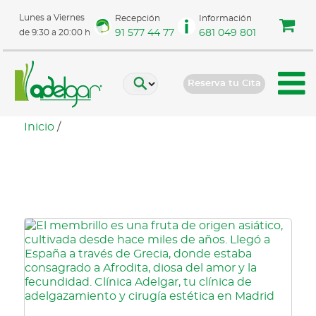
Lunes a Viernes
Recepción
Información
91 577 44 77
681 049 801
de 9:30 a 20:00 h
Reserva tu Cita
Inicio
/
membrillo colesterol