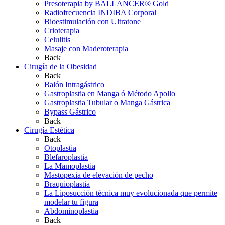
Presoterapia by BALLANCER® Gold
Radiofrecuencia INDIBA Corporal
Bioestimulación con Ultratone
Crioterapia
Celulitis
Masaje con Maderoterapia
Back
Cirugía de la Obesidad
Back
Balón Intragástrico
Gastroplastia en Manga ó Método Apollo
Gastroplastia Tubular o Manga Gástrica
Bypass Gástrico
Back
Cirugía Estética
Back
Otoplastia
Blefaroplastia
La Mamoplastia
Mastopexia de elevación de pecho
Braquioplastia
La Liposucción técnica muy evolucionada que permite
modelar tu figura
Abdominoplastia
Back