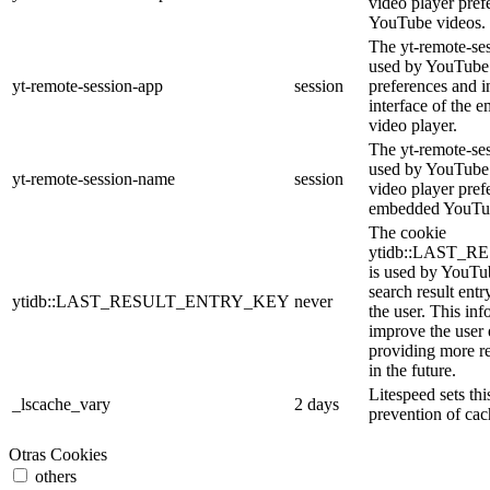
video player pre
YouTube videos.
The yt-remote-ses
used by YouTube 
yt-remote-session-app
session
preferences and i
interface of the
video player.
The yt-remote-se
used by YouTube t
yt-remote-session-name
session
video player pref
embedded YouTub
The cookie
ytidb::LAST_
is used by YouTube
search result entr
ytidb::LAST_RESULT_ENTRY_KEY
never
the user. This inf
improve the user
providing more re
in the future.
Litespeed sets thi
_lscache_vary
2 days
prevention of cac
Otras Cookies
others