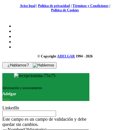
Aviso legal
|
Política de privacidad
|
Términos y Condiciones
|
Política de Cookies
© Copyright
ADELGAR
1994 - 2026
¿Hablamos?
Información y asesoramiento
Adelgar
Online
LinkedIn
Este campo es un campo de validación y debe
quedar sin cambios.
Nombre
(Obligatorio)