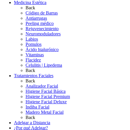
Medicina Estética
Back
Código de Barras
Antiarrugas
Peeling médico
Rejuvenecimiento
Neuromoduladores
Labios
Pomulos
Ácido hialurónico
Vitaminas
Flacidez
Celulitis | Lipedema
Back
Tratamientos Faciales
Back
Analizador Facial
Higiene Facial Básica
Higiene Facial Premium
Higiene Facial Deluxe
Indiba Facial
Madero Metal Facial
Back
Adelgar a Distancia
¿Por qué Adelgar?