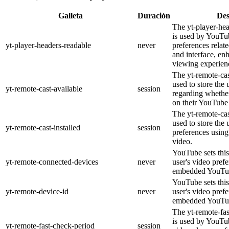
Galleta
Duración
Des
The yt-player-he
is used by YouTub
yt-player-headers-readable
never
preferences relat
and interface, en
viewing experien
The yt-remote-cas
used to store the 
yt-remote-cast-available
session
regarding whether
on their YouTube 
The yt-remote-cas
used to store the 
yt-remote-cast-installed
session
preferences usi
video.
YouTube sets this
yt-remote-connected-devices
never
user's video pref
embedded YouTub
YouTube sets this
yt-remote-device-id
never
user's video pref
embedded YouTub
The yt-remote-fa
is used by YouTub
yt-remote-fast-check-period
session