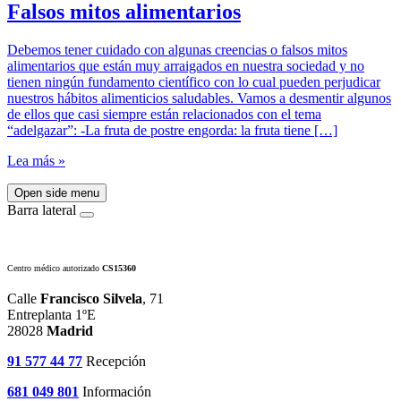
Falsos mitos alimentarios
Debemos tener cuidado con algunas creencias o falsos mitos
alimentarios que están muy arraigados en nuestra sociedad y no
tienen ningún fundamento científico con lo cual pueden perjudicar
nuestros hábitos alimenticios saludables. Vamos a desmentir algunos
de ellos que casi siempre están relacionados con el tema
“adelgazar”: -La fruta de postre engorda: la fruta tiene […]
Lea más »
Open side menu
Barra lateral
Centro médico autorizado
CS15360
Calle
Francisco Silvela
, 71
Entreplanta 1ºE
28028
Madrid
91 577 44 77
Recepción
681 049 801
Información