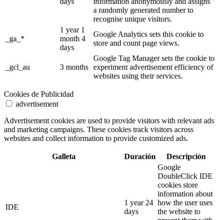
days
information anonymously and assigns
a randomly generated number to
recognise unique visitors.
1 year 1
Google Analytics sets this cookie to
_ga_*
month 4
store and count page views.
days
Google Tag Manager sets the cookie to
_gcl_au
3 months
experiment advertisement efficiency of
websites using their services.
Cookies de Publicidad
advertisement
Advertisement cookies are used to provide visitors with relevant ads
and marketing campaigns. These cookies track visitors across
websites and collect information to provide customized ads.
Galleta
Duración
Descripción
Google
DoubleClick IDE
cookies store
information about
1 year 24
how the user uses
IDE
days
the website to