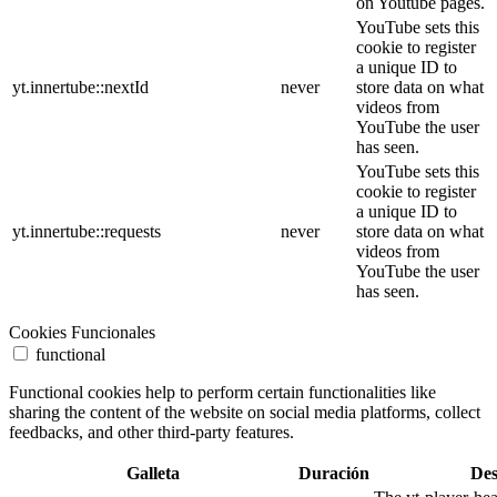
on Youtube pages.
YouTube sets this
cookie to register
a unique ID to
yt.innertube::nextId
never
store data on what
videos from
YouTube the user
has seen.
YouTube sets this
cookie to register
a unique ID to
yt.innertube::requests
never
store data on what
videos from
YouTube the user
has seen.
Cookies Funcionales
functional
Functional cookies help to perform certain functionalities like
sharing the content of the website on social media platforms, collect
feedbacks, and other third-party features.
Galleta
Duración
Des