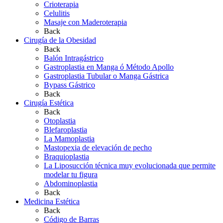
Crioterapia
Celulitis
Masaje con Maderoterapia
Back
Cirugía de la Obesidad
Back
Balón Intragástrico
Gastroplastia en Manga ó Método Apollo
Gastroplastia Tubular o Manga Gástrica
Bypass Gástrico
Back
Cirugía Estética
Back
Otoplastia
Blefaroplastia
La Mamoplastia
Mastopexia de elevación de pecho
Braquioplastia
La Liposucción técnica muy evolucionada que permite
modelar tu figura
Abdominoplastia
Back
Medicina Estética
Back
Código de Barras