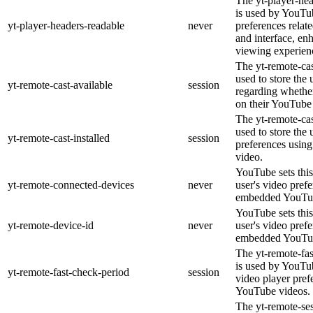
The yt-player-he
is used by YouTub
yt-player-headers-readable
never
preferences relat
and interface, en
viewing experien
The yt-remote-cas
used to store the 
yt-remote-cast-available
session
regarding whether
on their YouTube 
The yt-remote-cas
used to store the 
yt-remote-cast-installed
session
preferences usi
video.
YouTube sets this
yt-remote-connected-devices
never
user's video pref
embedded YouTub
YouTube sets this
yt-remote-device-id
never
user's video pref
embedded YouTub
The yt-remote-fa
is used by YouTub
yt-remote-fast-check-period
session
video player pre
YouTube videos.
The yt-remote-ses