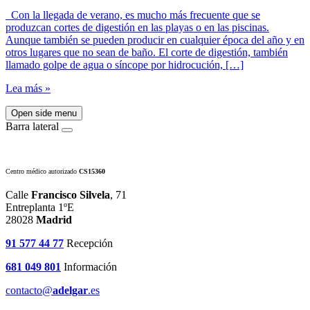
Con la llegada de verano, es mucho más frecuente que se
produzcan cortes de digestión en las playas o en las piscinas.
Aunque también se pueden producir en cualquier época del año y en
otros lugares que no sean de baño. El corte de digestión, también
llamado golpe de agua o síncope por hidrocución, […]
Lea más »
Open side menu
Barra lateral
Centro médico autorizado
CS15360
Calle
Francisco Silvela
, 71
Entreplanta 1ºE
28028
Madrid
91 577 44 77
Recepción
681 049 801
Información
contacto@
adelgar
.es