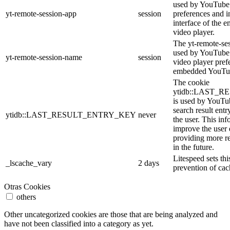
used by YouTube 
yt-remote-session-app
session
preferences and i
interface of the
video player.
The yt-remote-se
used by YouTube t
yt-remote-session-name
session
video player pref
embedded YouTub
The cookie
ytidb::LAST_
is used by YouTube
search result entr
ytidb::LAST_RESULT_ENTRY_KEY
never
the user. This inf
improve the user
providing more re
in the future.
Litespeed sets thi
_lscache_vary
2 days
prevention of cac
Otras Cookies
others
Other uncategorized cookies are those that are being analyzed and
have not been classified into a category as yet.