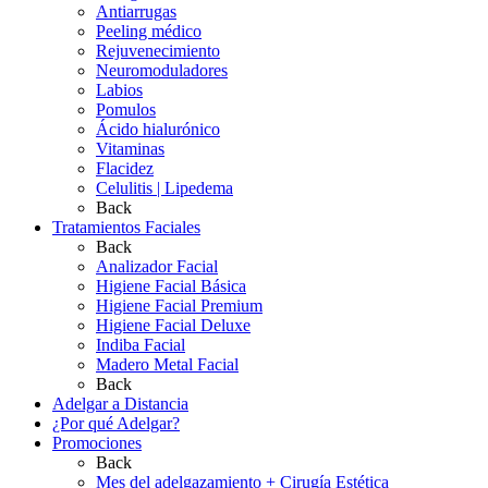
Antiarrugas
Peeling médico
Rejuvenecimiento
Neuromoduladores
Labios
Pomulos
Ácido hialurónico
Vitaminas
Flacidez
Celulitis | Lipedema
Back
Tratamientos Faciales
Back
Analizador Facial
Higiene Facial Básica
Higiene Facial Premium
Higiene Facial Deluxe
Indiba Facial
Madero Metal Facial
Back
Adelgar a Distancia
¿Por qué Adelgar?
Promociones
Back
Mes del adelgazamiento + Cirugía Estética