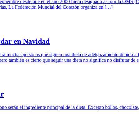
ptiembre desde que en el año 2000 fuera designado así por la OMS (Or
arlas. La Federación Mundial del Corazón organiza en […]
rdar en Navidad
ra muchas personas que siguen una dieta de adelgazamiento debido a la
ero también es cierto que seguir una dieta no significa no disfrutar de es
ar
no serán el ingrediente principal de la dieta. Excepto bollos, chocolate