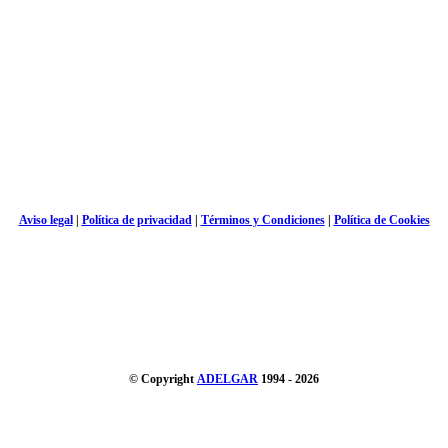
Aviso legal
|
Política de privacidad
|
Términos y Condiciones
|
Política de Cookies
© Copyright
ADELGAR
1994 - 2026