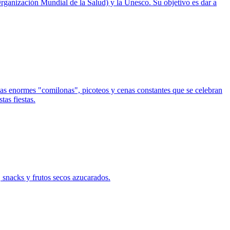
ganización Mundial de la Salud) y la Unesco. Su objetivo es dar a
s enormes "comilonas", picoteos y cenas constantes que se celebran
tas fiestas.
, snacks y frutos secos azucarados.