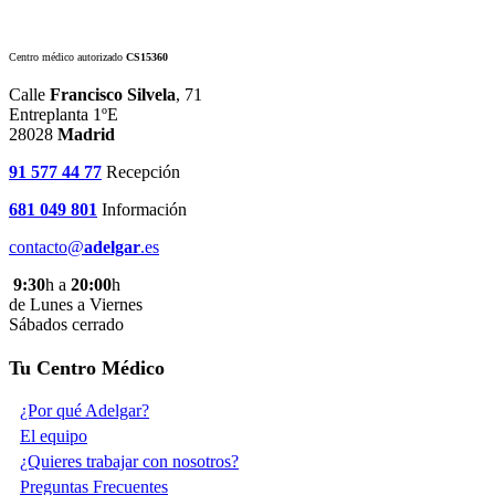
Centro médico autorizado
CS15360
Calle
Francisco Silvela
, 71
Entreplanta 1ºE
28028
Madrid
91 577 44 77
Recepción
681 049 801
Información
contacto@
adelgar
.es
9:30
h a
20:00
h
de Lunes a Viernes
Sábados cerrado
Tu Centro Médico
¿Por qué Adelgar?
El equipo
¿Quieres trabajar con nosotros?
Preguntas Frecuentes