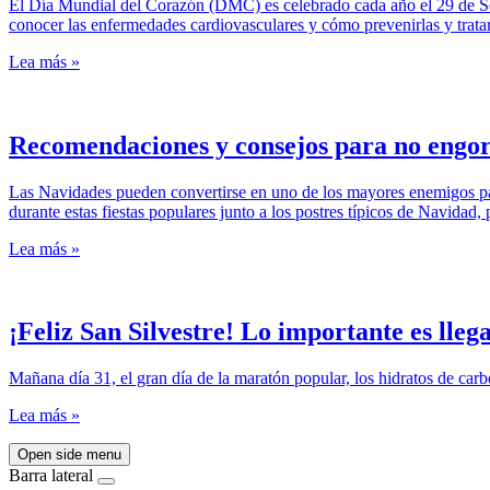
El Día Mundial del Corazón (DMC) es celebrado cada año el 29 de Se
conocer las enfermedades cardiovasculares y cómo prevenirlas y trat
Lea más »
Recomendaciones y consejos para no engo
Las Navidades pueden convertirse en uno de los mayores enemigos pa
durante estas fiestas populares junto a los postres típicos de Navidad, p
Lea más »
¡Feliz San Silvestre! Lo importante es lleg
Mañana día 31, el gran día de la maratón popular, los hidratos de carbo
Lea más »
Open side menu
Barra lateral