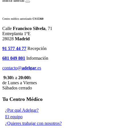
Barra lateral
Centro médico autorizado
CS15360
Calle
Francisco Silvela
, 71
Entreplanta 1ºE
28028
Madrid
91 577 44 77
Recepción
681 049 801
Información
contacto@
adelgar
.es
9:30
h a
20:00
h
de Lunes a Viernes
Sábados cerrado
Tu Centro Médico
¿Por qué Adelgar?
El equipo
¿Quieres trabajar con nosotros?