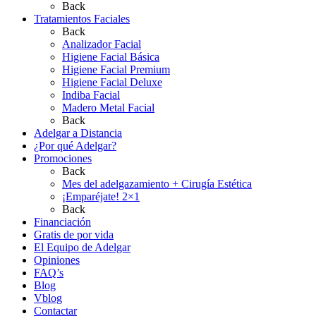
Back
Tratamientos Faciales
Back
Analizador Facial
Higiene Facial Básica
Higiene Facial Premium
Higiene Facial Deluxe
Indiba Facial
Madero Metal Facial
Back
Adelgar a Distancia
¿Por qué Adelgar?
Promociones
Back
Mes del adelgazamiento + Cirugía Estética
¡Emparéjate! 2×1
Back
Financiación
Gratis de por vida
El Equipo de Adelgar
Opiniones
FAQ’s
Blog
Vblog
Contactar