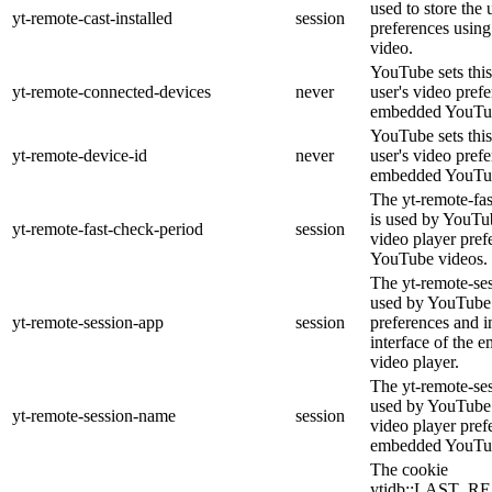
used to store the 
yt-remote-cast-installed
session
preferences usi
video.
YouTube sets this
yt-remote-connected-devices
never
user's video pref
embedded YouTub
YouTube sets this
yt-remote-device-id
never
user's video pref
embedded YouTub
The yt-remote-fa
is used by YouTub
yt-remote-fast-check-period
session
video player pre
YouTube videos.
The yt-remote-ses
used by YouTube 
yt-remote-session-app
session
preferences and i
interface of the
video player.
The yt-remote-se
used by YouTube t
yt-remote-session-name
session
video player pref
embedded YouTub
The cookie
ytidb::LAST_