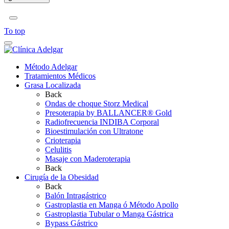
To top
Método Adelgar
Tratamientos Médicos
Grasa Localizada
Back
Ondas de choque Storz Medical
Presoterapia by BALLANCER® Gold
Radiofrecuencia INDIBA Corporal
Bioestimulación con Ultratone
Crioterapia
Celulitis
Masaje con Maderoterapia
Back
Cirugía de la Obesidad
Back
Balón Intragástrico
Gastroplastia en Manga ó Método Apollo
Gastroplastia Tubular o Manga Gástrica
Bypass Gástrico