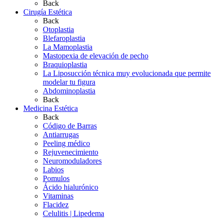
Back
Cirugía Estética
Back
Otoplastia
Blefaroplastia
La Mamoplastia
Mastopexia de elevación de pecho
Braquioplastia
La Liposucción técnica muy evolucionada que permite
modelar tu figura
Abdominoplastia
Back
Medicina Estética
Back
Código de Barras
Antiarrugas
Peeling médico
Rejuvenecimiento
Neuromoduladores
Labios
Pomulos
Ácido hialurónico
Vitaminas
Flacidez
Celulitis | Lipedema