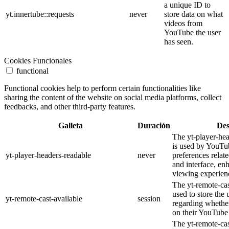
a unique ID to
yt.innertube::requests
never
store data on what
videos from
YouTube the user
has seen.
Cookies Funcionales
functional
Functional cookies help to perform certain functionalities like
sharing the content of the website on social media platforms, collect
feedbacks, and other third-party features.
Galleta
Duración
Des
The yt-player-he
is used by YouTub
yt-player-headers-readable
never
preferences relat
and interface, en
viewing experien
The yt-remote-cas
used to store the 
yt-remote-cast-available
session
regarding whether
on their YouTube 
The yt-remote-cas