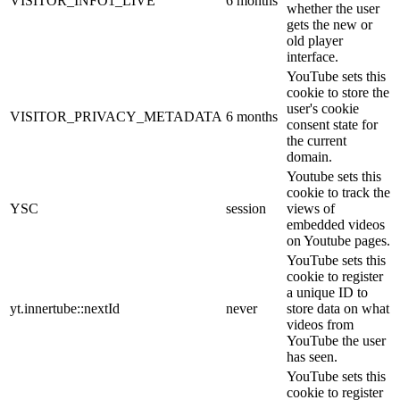
VISITOR_INFO1_LIVE
6 months
whether the user
gets the new or
old player
interface.
YouTube sets this
cookie to store the
user's cookie
VISITOR_PRIVACY_METADATA
6 months
consent state for
the current
domain.
Youtube sets this
cookie to track the
YSC
session
views of
embedded videos
on Youtube pages.
YouTube sets this
cookie to register
a unique ID to
yt.innertube::nextId
never
store data on what
videos from
YouTube the user
has seen.
YouTube sets this
cookie to register