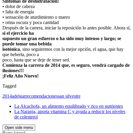
Síntomas de deshidratación:
• dolor de cabeza
• falta de energía
• sensación de aturdimiento o mareo
• orina oscura y poca cantidad
Después de la carrera, iniciar la reposición lo antes posible. Ahora sí,
si el ejercicio ha
supuesto un gran esfuerzo o ha sido muy intenso y largo; se
puede tomar una bebida
isotónica
, sino seguiremos con la mejor opción, el agua, que hay
que beberla, poco a
poco, hasta que se deje de tener sed.
Comienza la carrera de 2014 que, es seguro, vendrá cargado de
ilusiones!!!
¡Feliz Año Nuevo!
Tagged
2014
adelgar
recomendaciones
san silvestre
La Alcachofa, un alimento equilibrado y rico en nutrientes
La Naranja, aporta vitamina C y ayuda a reducir los niveles
de colesterol
Open side menu