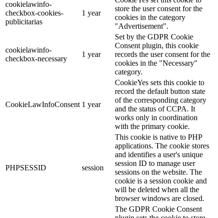
cookielawinfo-
store the user consent for the
checkbox-cookies-
1 year
cookies in the category
publicitarias
"Advertisement".
Set by the GDPR Cookie
Consent plugin, this cookie
cookielawinfo-
1 year
records the user consent for the
checkbox-necessary
cookies in the "Necessary"
category.
CookieYes sets this cookie to
record the default button state
of the corresponding category
CookieLawInfoConsent
1 year
and the status of CCPA. It
works only in coordination
with the primary cookie.
This cookie is native to PHP
applications. The cookie stores
and identifies a user's unique
session ID to manage user
PHPSESSID
session
sessions on the website. The
cookie is a session cookie and
will be deleted when all the
browser windows are closed.
The GDPR Cookie Consent
plugin sets the cookie to store