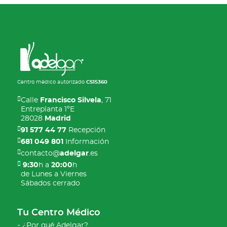
Centro médico autorizado
CS15360
Calle
Francisco Silvela
, 71
Entreplanta 1ºE
28028
Madrid
91 577 44 77
Recepción
681 049 801
Información
contacto@
adelgar
.es
9:30
h a
20:00
h
de Lunes a Viernes
Sábados cerrado
Tu Centro Médico
¿Por qué Adelgar?