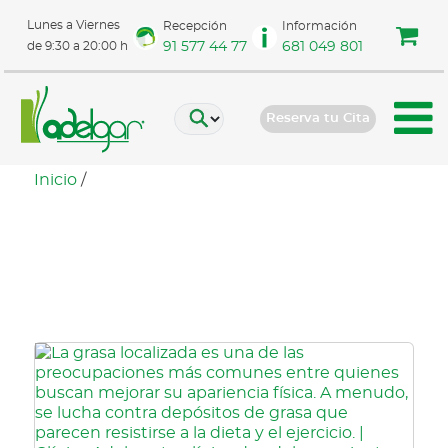
Lunes a Viernes
Recepción
Información
91 577 44 77
681 049 801
de 9:30 a 20:00 h
Reserva tu Cita
Inicio
/
Reducción de grasa
localizada