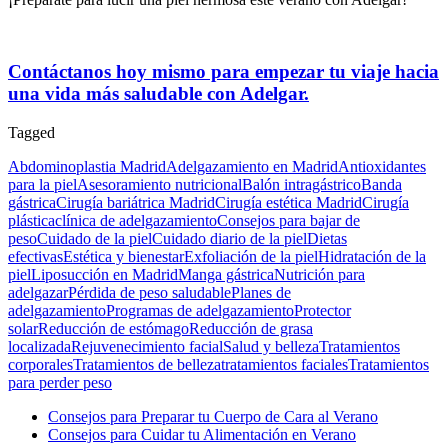
Contáctanos hoy mismo para empezar tu viaje hacia
una vida más saludable con Adelgar.
Tagged
Abdominoplastia Madrid
Adelgazamiento en Madrid
Antioxidantes
para la piel
Asesoramiento nutricional
Balón intragástrico
Banda
gástrica
Cirugía bariátrica Madrid
Cirugía estética Madrid
Cirugía
plástica
clínica de adelgazamiento
Consejos para bajar de
peso
Cuidado de la piel
Cuidado diario de la piel
Dietas
efectivas
Estética y bienestar
Exfoliación de la piel
Hidratación de la
piel
Liposucción en Madrid
Manga gástrica
Nutrición para
adelgazar
Pérdida de peso saludable
Planes de
adelgazamiento
Programas de adelgazamiento
Protector
solar
Reducción de estómago
Reducción de grasa
localizada
Rejuvenecimiento facial
Salud y belleza
Tratamientos
corporales
Tratamientos de belleza
tratamientos faciales
Tratamientos
para perder peso
Consejos para Preparar tu Cuerpo de Cara al Verano
Consejos para Cuidar tu Alimentación en Verano