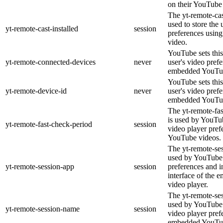
on their YouTube 
The yt-remote-cas
used to store the 
yt-remote-cast-installed
session
preferences usi
video.
YouTube sets this
yt-remote-connected-devices
never
user's video pref
embedded YouTub
YouTube sets this
yt-remote-device-id
never
user's video pref
embedded YouTub
The yt-remote-fa
is used by YouTub
yt-remote-fast-check-period
session
video player pre
YouTube videos.
The yt-remote-ses
used by YouTube 
yt-remote-session-app
session
preferences and i
interface of the
video player.
The yt-remote-se
used by YouTube t
yt-remote-session-name
session
video player pref
embedded YouTub