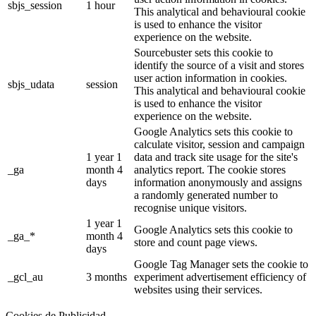
sbjs_session
1 hour
This analytical and behavioural cookie
is used to enhance the visitor
experience on the website.
Sourcebuster sets this cookie to
identify the source of a visit and stores
user action information in cookies.
sbjs_udata
session
This analytical and behavioural cookie
is used to enhance the visitor
experience on the website.
Google Analytics sets this cookie to
calculate visitor, session and campaign
1 year 1
data and track site usage for the site's
_ga
month 4
analytics report. The cookie stores
days
information anonymously and assigns
a randomly generated number to
recognise unique visitors.
1 year 1
Google Analytics sets this cookie to
_ga_*
month 4
store and count page views.
days
Google Tag Manager sets the cookie to
_gcl_au
3 months
experiment advertisement efficiency of
websites using their services.
Cookies de Publicidad