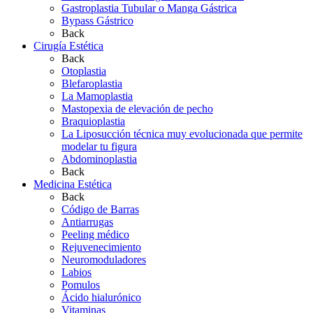
Gastroplastia Tubular o Manga Gástrica
Bypass Gástrico
Back
Cirugía Estética
Back
Otoplastia
Blefaroplastia
La Mamoplastia
Mastopexia de elevación de pecho
Braquioplastia
La Liposucción técnica muy evolucionada que permite
modelar tu figura
Abdominoplastia
Back
Medicina Estética
Back
Código de Barras
Antiarrugas
Peeling médico
Rejuvenecimiento
Neuromoduladores
Labios
Pomulos
Ácido hialurónico
Vitaminas