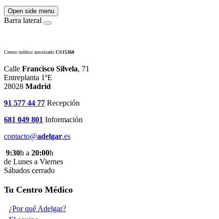
Open side menu
Barra lateral
Centro médico autorizado
CS15360
Calle
Francisco Silvela
, 71
Entreplanta 1ºE
28028
Madrid
91 577 44 77
Recepción
681 049 801
Información
contacto@
adelgar
.es
9:30
h a
20:00
h
de Lunes a Viernes
Sábados cerrado
Tu Centro Médico
¿Por qué Adelgar?