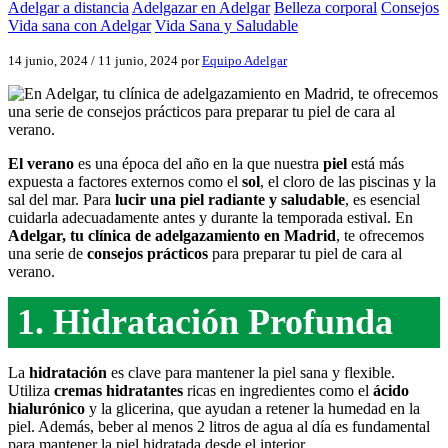
Adelgar a distancia
Adelgazar en Adelgar
Belleza corporal
Consejos
Vida sana con Adelgar
Vida Sana y Saludable
14 junio, 2024
/
11 junio, 2024
por
Equipo Adelgar
El verano
es una época del año en la que nuestra
piel
está más
expuesta a factores externos como el
sol
, el cloro de las piscinas y la
sal del mar. Para
lucir una piel radiante y saludable
, es esencial
cuidarla adecuadamente antes y durante la temporada estival. En
Adelgar, tu clínica de adelgazamiento en Madrid
, te ofrecemos
una serie de
consejos prácticos
para preparar tu piel de cara al
verano.
1. Hidratación Profunda
La
hidratación
es clave para mantener la piel sana y flexible.
Utiliza
cremas hidratantes
ricas en ingredientes como el
ácido
hialurónico
y la glicerina, que ayudan a retener la humedad en la
piel. Además, beber al menos 2 litros de agua al día es fundamental
para mantener la piel hidratada desde el interior.