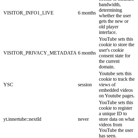
bandwidth,
determining
VISITOR_INFO1_LIVE
6 months
whether the user
gets the new or
old player
interface.
YouTube sets this
cookie to store the
user's cookie
VISITOR_PRIVACY_METADATA
6 months
consent state for
the current
domain.
Youtube sets this
cookie to track the
YSC
session
views of
embedded videos
on Youtube pages.
YouTube sets this
cookie to register
a unique ID to
yt.innertube::nextId
never
store data on what
videos from
YouTube the user
has seen.