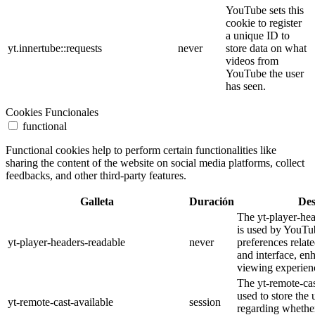
YouTube sets this
cookie to register
a unique ID to
yt.innertube::requests
never
store data on what
videos from
YouTube the user
has seen.
Cookies Funcionales
functional
Functional cookies help to perform certain functionalities like
sharing the content of the website on social media platforms, collect
feedbacks, and other third-party features.
Galleta
Duración
Des
The yt-player-he
is used by YouTub
yt-player-headers-readable
never
preferences relat
and interface, en
viewing experien
The yt-remote-cas
used to store the 
yt-remote-cast-available
session
regarding whether