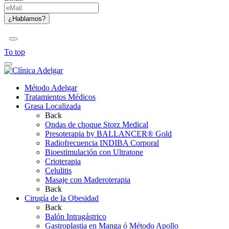
To top
Método Adelgar
Tratamientos Médicos
Grasa Localizada
Back
Ondas de choque Storz Medical
Presoterapia by BALLANCER® Gold
Radiofrecuencia INDIBA Corporal
Bioestimulación con Ultratone
Crioterapia
Celulitis
Masaje con Maderoterapia
Back
Cirugía de la Obesidad
Back
Balón Intragástrico
Gastroplastia en Manga ó Método Apollo