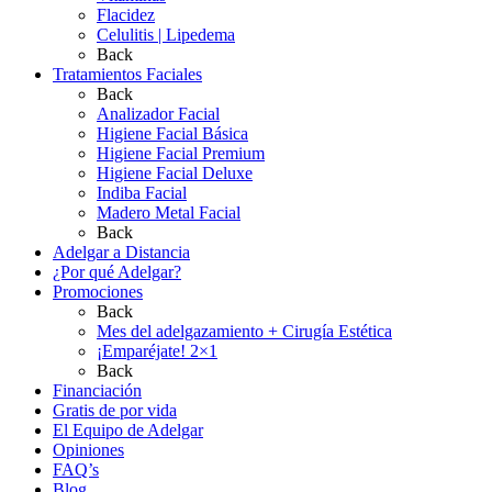
Flacidez
Celulitis | Lipedema
Back
Tratamientos Faciales
Back
Analizador Facial
Higiene Facial Básica
Higiene Facial Premium
Higiene Facial Deluxe
Indiba Facial
Madero Metal Facial
Back
Adelgar a Distancia
¿Por qué Adelgar?
Promociones
Back
Mes del adelgazamiento + Cirugía Estética
¡Emparéjate! 2×1
Back
Financiación
Gratis de por vida
El Equipo de Adelgar
Opiniones
FAQ’s
Blog