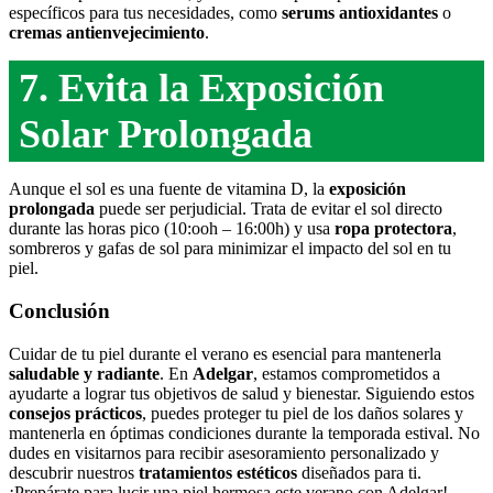
específicos para tus necesidades, como
serums antioxidantes
o
cremas antienvejecimiento
.
7. Evita la Exposición
Solar Prolongada
Aunque el sol es una fuente de vitamina D, la
exposición
prolongada
puede ser perjudicial. Trata de evitar el sol directo
durante las horas pico (10:ooh – 16:00h) y usa
ropa protectora
,
sombreros y gafas de sol para minimizar el impacto del sol en tu
piel.
Conclusi
ón
Cuidar de tu piel durante el verano es esencial para mantenerla
saludable y radiante
. En
Adelgar
, estamos comprometidos a
ayudarte a lograr tus objetivos de salud y bienestar. Siguiendo estos
consejos prácticos
, puedes proteger tu piel de los daños solares y
mantenerla en óptimas condiciones durante la temporada estival. No
dudes en visitarnos para recibir asesoramiento personalizado y
descubrir nuestros
tratamientos estéticos
diseñados para ti.
¡Prepárate para lucir una piel hermosa este verano con Adelgar!