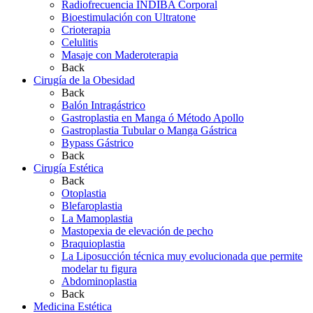
Radiofrecuencia INDIBA Corporal
Bioestimulación con Ultratone
Crioterapia
Celulitis
Masaje con Maderoterapia
Back
Cirugía de la Obesidad
Back
Balón Intragástrico
Gastroplastia en Manga ó Método Apollo
Gastroplastia Tubular o Manga Gástrica
Bypass Gástrico
Back
Cirugía Estética
Back
Otoplastia
Blefaroplastia
La Mamoplastia
Mastopexia de elevación de pecho
Braquioplastia
La Liposucción técnica muy evolucionada que permite
modelar tu figura
Abdominoplastia
Back
Medicina Estética