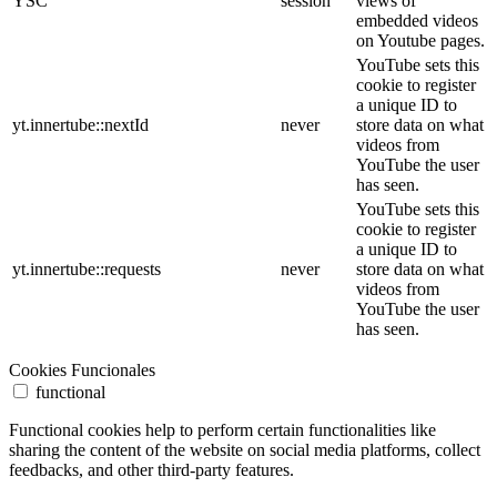
YSC
session
views of
embedded videos
on Youtube pages.
YouTube sets this
cookie to register
a unique ID to
yt.innertube::nextId
never
store data on what
videos from
YouTube the user
has seen.
YouTube sets this
cookie to register
a unique ID to
yt.innertube::requests
never
store data on what
videos from
YouTube the user
has seen.
Cookies Funcionales
functional
Functional cookies help to perform certain functionalities like
sharing the content of the website on social media platforms, collect
feedbacks, and other third-party features.