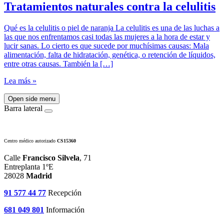
Tratamientos naturales contra la celulitis
Qué es la celulitis o piel de naranja La celulitis es una de las luchas a
las que nos enfrentamos casi todas las mujeres a la hora de estar y
lucir sanas. Lo cierto es que sucede por muchísimas causas: Mala
alimentación, falta de hidratación, genética, o retención de líquidos,
entre otras causas. También la […]
Lea más »
Open side menu
Barra lateral
Centro médico autorizado
CS15360
Calle
Francisco Silvela
, 71
Entreplanta 1ºE
28028
Madrid
91 577 44 77
Recepción
681 049 801
Información