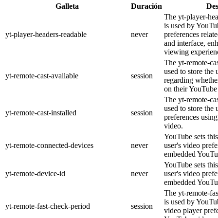
Galleta
Duración
Des
The yt-player-he
is used by YouTub
yt-player-headers-readable
never
preferences relat
and interface, en
viewing experien
The yt-remote-cas
used to store the 
yt-remote-cast-available
session
regarding whether
on their YouTube 
The yt-remote-cas
used to store the 
yt-remote-cast-installed
session
preferences usi
video.
YouTube sets this
yt-remote-connected-devices
never
user's video pref
embedded YouTub
YouTube sets this
yt-remote-device-id
never
user's video pref
embedded YouTub
The yt-remote-fa
is used by YouTub
yt-remote-fast-check-period
session
video player pre