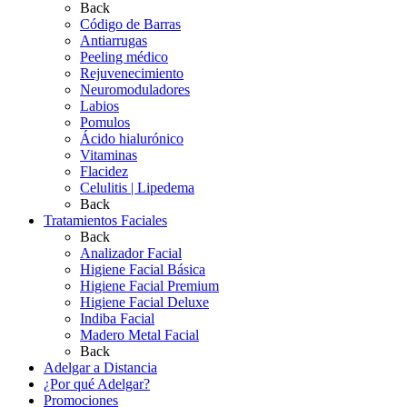
Back
Código de Barras
Antiarrugas
Peeling médico
Rejuvenecimiento
Neuromoduladores
Labios
Pomulos
Ácido hialurónico
Vitaminas
Flacidez
Celulitis | Lipedema
Back
Tratamientos Faciales
Back
Analizador Facial
Higiene Facial Básica
Higiene Facial Premium
Higiene Facial Deluxe
Indiba Facial
Madero Metal Facial
Back
Adelgar a Distancia
¿Por qué Adelgar?
Promociones