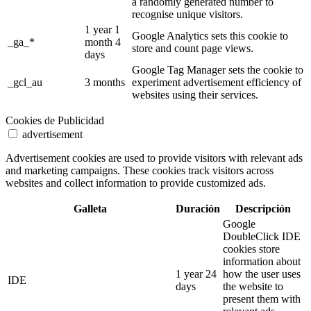
a randomly generated number to
recognise unique visitors.
1 year 1
Google Analytics sets this cookie to
_ga_*
month 4
store and count page views.
days
Google Tag Manager sets the cookie to
_gcl_au
3 months
experiment advertisement efficiency of
websites using their services.
Cookies de Publicidad
advertisement
Advertisement cookies are used to provide visitors with relevant ads
and marketing campaigns. These cookies track visitors across
websites and collect information to provide customized ads.
Galleta
Duración
Descripción
Google
DoubleClick IDE
cookies store
information about
1 year 24
how the user uses
IDE
days
the website to
present them with