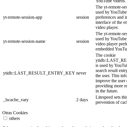
YouTube videos.
The yt-remote-ses
used by YouTube 
yt-remote-session-app
session
preferences and i
interface of the
video player.
The yt-remote-se
used by YouTube t
yt-remote-session-name
session
video player pref
embedded YouTub
The cookie
ytidb::LAST_
is used by YouTube
search result entr
ytidb::LAST_RESULT_ENTRY_KEY
never
the user. This inf
improve the user
providing more re
in the future.
Litespeed sets thi
_lscache_vary
2 days
prevention of cac
Otras Cookies
others