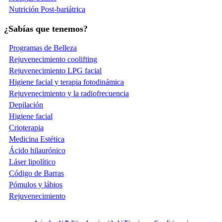
Nutrición Post-bariátrica
¿Sabías que tenemos?
Programas de Belleza
Rejuvenecimiento coolifting
Rejuvenecimiento LPG facial
Higiene facial y terapia fotodinámica
Rejuvenecimiento y la radiofrecuencia
Depilación
Higiene facial
Crioterapia
Medicina Estética
Ácido hilaurónico
Láser lipolítico
Código de Barras
Pómulos y lábios
Rejuvenecimiento