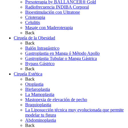
Presoterapia by BALLANCER® Gold
Radiofrecuencia INDIBA Corporal
Bioestimulación con Ultratone
Crioterapia
Celulitis
Masaje con Maderoterapia
Back
Cirugía de la Obesidad
Back
Balón Intragástrico
Gastroplastia en Manga ó Método Apollo
Gastroplastia Tubular o Manga Gástrica
Bypass Gástrico
Back
Cirugía Estética
Back
Otoplastia
Blefaroplastia
La Mamoplastia
Mastopexia de elevación de pecho
Braquioplastia
La Liposucción técnica muy evolucionada que permite
modelar tu figura
Abdominoplastia
Back