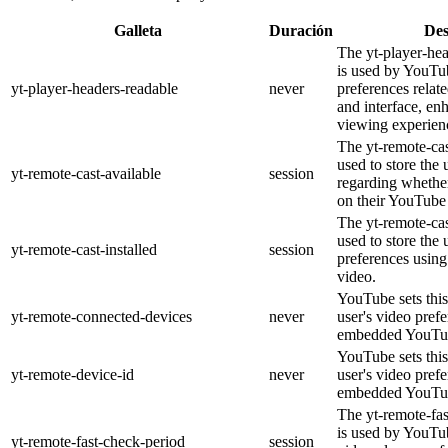
Galleta
Duración
Des
The yt-player-he
is used by YouTub
yt-player-headers-readable
never
preferences relat
and interface, en
viewing experien
The yt-remote-cas
used to store the 
yt-remote-cast-available
session
regarding whether
on their YouTube 
The yt-remote-cas
used to store the 
yt-remote-cast-installed
session
preferences usi
video.
YouTube sets this
yt-remote-connected-devices
never
user's video pref
embedded YouTub
YouTube sets this
yt-remote-device-id
never
user's video pref
embedded YouTub
The yt-remote-fa
is used by YouTub
yt-remote-fast-check-period
session