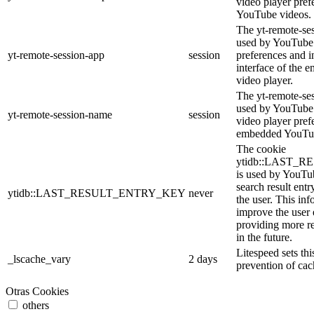
video player pre
YouTube videos.
The yt-remote-ses
used by YouTube 
yt-remote-session-app
session
preferences and i
interface of the
video player.
The yt-remote-se
used by YouTube t
yt-remote-session-name
session
video player pref
embedded YouTub
The cookie
ytidb::LAST_
is used by YouTube
search result entr
ytidb::LAST_RESULT_ENTRY_KEY
never
the user. This inf
improve the user
providing more re
in the future.
Litespeed sets thi
_lscache_vary
2 days
prevention of cac
Otras Cookies
others