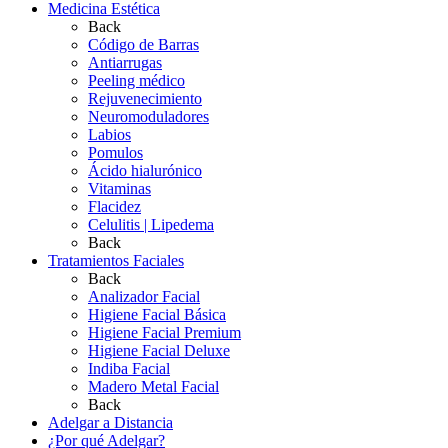
Medicina Estética
Back
Código de Barras
Antiarrugas
Peeling médico
Rejuvenecimiento
Neuromoduladores
Labios
Pomulos
Ácido hialurónico
Vitaminas
Flacidez
Celulitis | Lipedema
Back
Tratamientos Faciales
Back
Analizador Facial
Higiene Facial Básica
Higiene Facial Premium
Higiene Facial Deluxe
Indiba Facial
Madero Metal Facial
Back
Adelgar a Distancia
¿Por qué Adelgar?