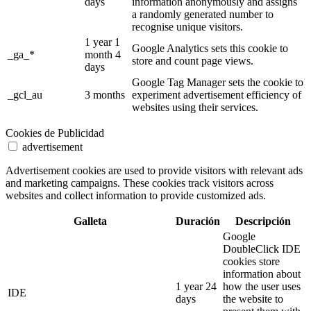
days
information anonymously and assigns
a randomly generated number to
recognise unique visitors.
1 year 1
Google Analytics sets this cookie to
_ga_*
month 4
store and count page views.
days
Google Tag Manager sets the cookie to
_gcl_au
3 months
experiment advertisement efficiency of
websites using their services.
Cookies de Publicidad
advertisement
Advertisement cookies are used to provide visitors with relevant ads
and marketing campaigns. These cookies track visitors across
websites and collect information to provide customized ads.
Galleta
Duración
Descripción
Google
DoubleClick IDE
cookies store
information about
1 year 24
how the user uses
IDE
days
the website to