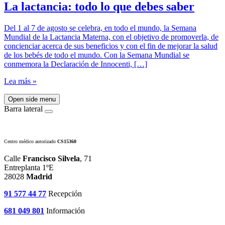
La lactancia: todo lo que debes saber
Del 1 al 7 de agosto se celebra, en todo el mundo, la Semana
Mundial de la Lactancia Materna, con el objetivo de promoverla, de
concienciar acerca de sus beneficios y con el fin de mejorar la salud
de los bebés de todo el mundo. Con la Semana Mundial se
conmemora la Declaración de Innocenti, […]
Lea más »
Open side menu
Barra lateral
Centro médico autorizado
CS15360
Calle
Francisco Silvela
, 71
Entreplanta 1ºE
28028
Madrid
91 577 44 77
Recepción
681 049 801
Información