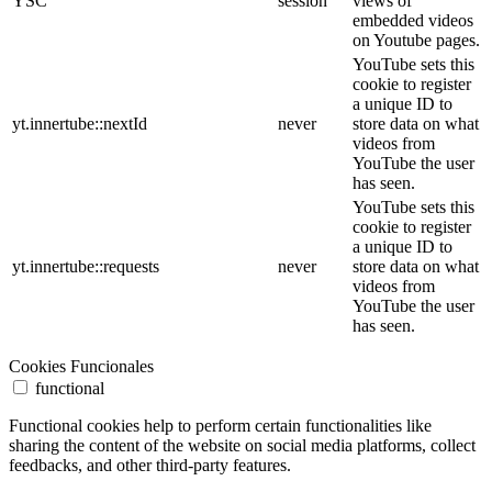
YSC
session
views of
embedded videos
on Youtube pages.
YouTube sets this
cookie to register
a unique ID to
yt.innertube::nextId
never
store data on what
videos from
YouTube the user
has seen.
YouTube sets this
cookie to register
a unique ID to
yt.innertube::requests
never
store data on what
videos from
YouTube the user
has seen.
Cookies Funcionales
functional
Functional cookies help to perform certain functionalities like
sharing the content of the website on social media platforms, collect
feedbacks, and other third-party features.