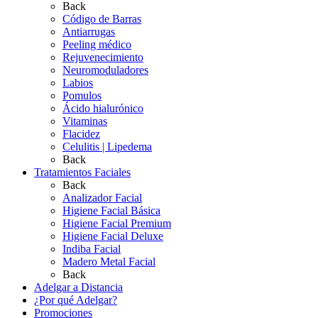
Back
Código de Barras
Antiarrugas
Peeling médico
Rejuvenecimiento
Neuromoduladores
Labios
Pomulos
Ácido hialurónico
Vitaminas
Flacidez
Celulitis | Lipedema
Back
Tratamientos Faciales
Back
Analizador Facial
Higiene Facial Básica
Higiene Facial Premium
Higiene Facial Deluxe
Indiba Facial
Madero Metal Facial
Back
Adelgar a Distancia
¿Por qué Adelgar?
Promociones