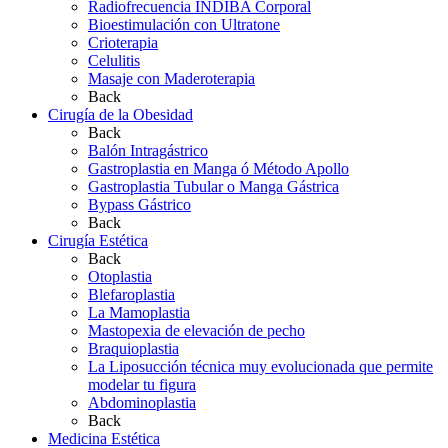
Radiofrecuencia INDIBA Corporal
Bioestimulación con Ultratone
Crioterapia
Celulitis
Masaje con Maderoterapia
Back
Cirugía de la Obesidad
Back
Balón Intragástrico
Gastroplastia en Manga ó Método Apollo
Gastroplastia Tubular o Manga Gástrica
Bypass Gástrico
Back
Cirugía Estética
Back
Otoplastia
Blefaroplastia
La Mamoplastia
Mastopexia de elevación de pecho
Braquioplastia
La Liposucción técnica muy evolucionada que permite
modelar tu figura
Abdominoplastia
Back
Medicina Estética