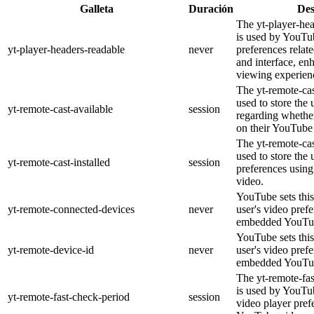
Galleta
Duración
Des
The yt-player-he
is used by YouTub
yt-player-headers-readable
never
preferences relat
and interface, en
viewing experien
The yt-remote-cas
used to store the 
yt-remote-cast-available
session
regarding whether
on their YouTube 
The yt-remote-cas
used to store the 
yt-remote-cast-installed
session
preferences usi
video.
YouTube sets this
yt-remote-connected-devices
never
user's video pref
embedded YouTub
YouTube sets this
yt-remote-device-id
never
user's video pref
embedded YouTub
The yt-remote-fa
is used by YouTub
yt-remote-fast-check-period
session
video player pre