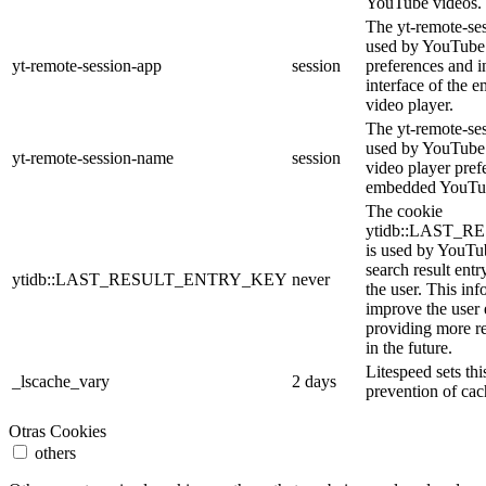
YouTube videos.
The yt-remote-ses
used by YouTube 
yt-remote-session-app
session
preferences and i
interface of the
video player.
The yt-remote-se
used by YouTube t
yt-remote-session-name
session
video player pref
embedded YouTub
The cookie
ytidb::LAST_
is used by YouTube
search result entr
ytidb::LAST_RESULT_ENTRY_KEY
never
the user. This inf
improve the user
providing more re
in the future.
Litespeed sets thi
_lscache_vary
2 days
prevention of cac
Otras Cookies
others