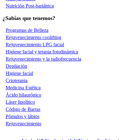
Nutrición Post-bariátrica
¿Sabías que tenemos?
Programas de Belleza
Rejuvenecimiento coolifting
Rejuvenecimiento LPG facial
Higiene facial y terapia fotodinámica
Rejuvenecimiento y la radiofrecuencia
Depilación
Higiene facial
Crioterapia
Medicina Estética
Ácido hilaurónico
Láser lipolítico
Código de Barras
Pómulos y lábios
Rejuvenecimiento