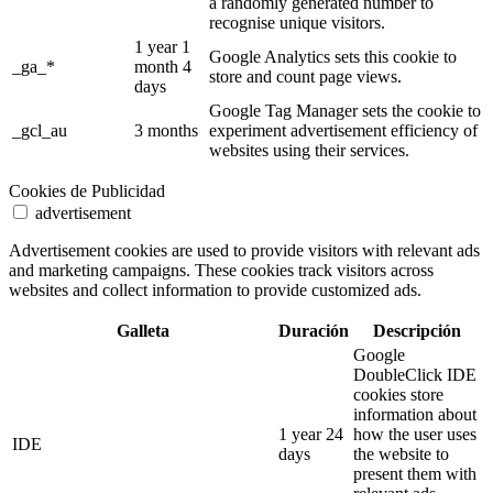
a randomly generated number to
recognise unique visitors.
1 year 1
Google Analytics sets this cookie to
_ga_*
month 4
store and count page views.
days
Google Tag Manager sets the cookie to
_gcl_au
3 months
experiment advertisement efficiency of
websites using their services.
Cookies de Publicidad
advertisement
Advertisement cookies are used to provide visitors with relevant ads
and marketing campaigns. These cookies track visitors across
websites and collect information to provide customized ads.
Galleta
Duración
Descripción
Google
DoubleClick IDE
cookies store
information about
1 year 24
how the user uses
IDE
days
the website to
present them with