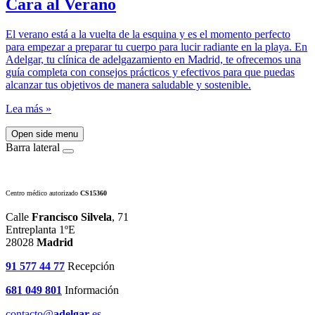
Cara al Verano
El verano está a la vuelta de la esquina y es el momento perfecto
para empezar a preparar tu cuerpo para lucir radiante en la playa. En
Adelgar, tu clínica de adelgazamiento en Madrid, te ofrecemos una
guía completa con consejos prácticos y efectivos para que puedas
alcanzar tus objetivos de manera saludable y sostenible.
Lea más »
Open side menu
Barra lateral
Centro médico autorizado
CS15360
Calle
Francisco Silvela
, 71
Entreplanta 1ºE
28028
Madrid
91 577 44 77
Recepción
681 049 801
Información
contacto@
adelgar
.es