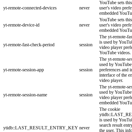
YouTube sets this
yt-remote-connected-devices
never
user's video pref
embedded YouTub
YouTube sets this
yt-remote-device-id
never
user's video pref
embedded YouTub
The yt-remote-fa
is used by YouTub
yt-remote-fast-check-period
session
video player pre
YouTube videos.
The yt-remote-ses
used by YouTube 
yt-remote-session-app
session
preferences and i
interface of the
video player.
The yt-remote-se
used by YouTube t
yt-remote-session-name
session
video player pref
embedded YouTub
The cookie
ytidb::LAST_
is used by YouTube
search result entr
ytidb::LAST_RESULT_ENTRY_KEY
never
the user. This inf