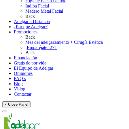
Higiene Facial Deluxe
Indiba Facial
Madero Metal Facial
Back
Adelgar a Distancia
¿Por qué Adelgar?
Promociones
Back
Mes del adelgazamiento + Cirugía Estética
¡Emparéjate! 2×1
Back
Financiación
Gratis de por vida
El Equipo de Adelgar
Opiniones
FAQ’s
Blog
Vblog
Contactar
× Close Panel