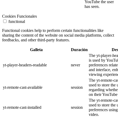
YouTube the user
has seen.
Cookies Funcionales
functional
Functional cookies help to perform certain functionalities like
sharing the content of the website on social media platforms, collect
feedbacks, and other third-party features.
Galleta
Duración
Des
The yt-player-he
is used by YouTub
yt-player-headers-readable
never
preferences relat
and interface, en
viewing experien
The yt-remote-cas
used to store the 
yt-remote-cast-available
session
regarding whether
on their YouTube 
The yt-remote-cas
used to store the 
yt-remote-cast-installed
session
preferences usi
video.