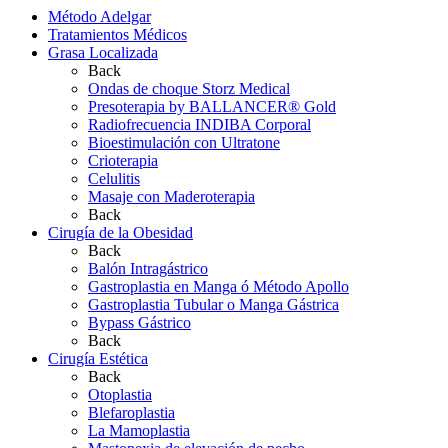
Método Adelgar
Tratamientos Médicos
Grasa Localizada
Back
Ondas de choque Storz Medical
Presoterapia by BALLANCER® Gold
Radiofrecuencia INDIBA Corporal
Bioestimulación con Ultratone
Crioterapia
Celulitis
Masaje con Maderoterapia
Back
Cirugía de la Obesidad
Back
Balón Intragástrico
Gastroplastia en Manga ó Método Apollo
Gastroplastia Tubular o Manga Gástrica
Bypass Gástrico
Back
Cirugía Estética
Back
Otoplastia
Blefaroplastia
La Mamoplastia