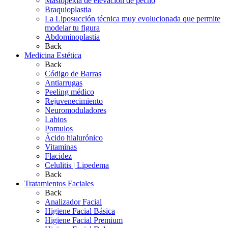
Mastopexia de elevación de pecho
Braquioplastia
La Liposucción técnica muy evolucionada que permite
modelar tu figura
Abdominoplastia
Back
Medicina Estética
Back
Código de Barras
Antiarrugas
Peeling médico
Rejuvenecimiento
Neuromoduladores
Labios
Pomulos
Ácido hialurónico
Vitaminas
Flacidez
Celulitis | Lipedema
Back
Tratamientos Faciales
Back
Analizador Facial
Higiene Facial Básica
Higiene Facial Premium