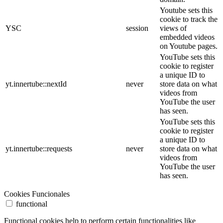
Youtube sets this
cookie to track the
YSC
session
views of
embedded videos
on Youtube pages.
YouTube sets this
cookie to register
a unique ID to
yt.innertube::nextId
never
store data on what
videos from
YouTube the user
has seen.
YouTube sets this
cookie to register
a unique ID to
yt.innertube::requests
never
store data on what
videos from
YouTube the user
has seen.
Cookies Funcionales
functional
Functional cookies help to perform certain functionalities like