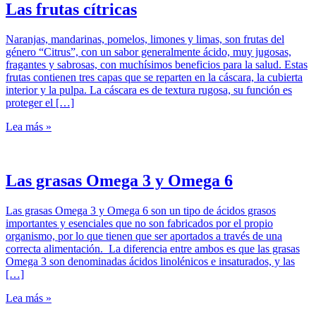
Las frutas cítricas
Naranjas, mandarinas, pomelos, limones y limas, son frutas del
género “Citrus”, con un sabor generalmente ácido, muy jugosas,
fragantes y sabrosas, con muchísimos beneficios para la salud. Estas
frutas contienen tres capas que se reparten en la cáscara, la cubierta
interior y la pulpa. La cáscara es de textura rugosa, su función es
proteger el […]
Lea más »
Las grasas Omega 3 y Omega 6
Las grasas Omega 3 y Omega 6 son un tipo de ácidos grasos
importantes y esenciales que no son fabricados por el propio
organismo, por lo que tienen que ser aportados a través de una
correcta alimentación. La diferencia entre ambos es que las grasas
Omega 3 son denominadas ácidos linolénicos e insaturados, y las
[…]
Lea más »