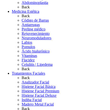
Abdominoplastia
Back
Medicina Estética
Back
Código de Barras
Antiarrugas
Peeling médico
Rejuvenecimiento
Neuromoduladores
Labios
Pomulos
Ácido hialurónico
Vitaminas
Flacidez
Celulitis | Lipedema
Back
Tratamientos Faciales
Back
Analizador Facial
Higiene Facial Básica
Higiene Facial Premium
Higiene Facial Deluxe
Indiba Facial
Madero Metal Facial
Back