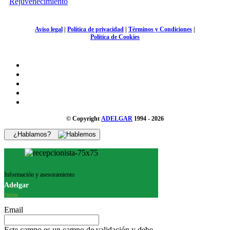
Rejuvenecimiento
Aviso legal
|
Política de privacidad
|
Términos y Condiciones
|
Política de Cookies
© Copyright
ADELGAR
1994 - 2026
¿Hablamos?
Información y asesoramiento
Adelgar
Online
Email
Este campo es un campo de validación y debe