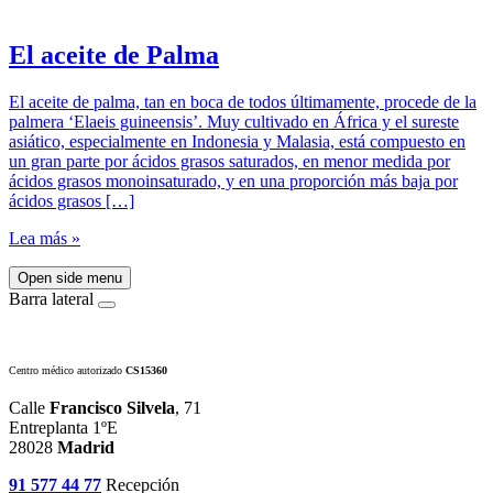
El aceite de Palma
El aceite de palma, tan en boca de todos últimamente, procede de la
palmera ‘Elaeis guineensis’. Muy cultivado en África y el sureste
asiático, especialmente en Indonesia y Malasia, está compuesto en
un gran parte por ácidos grasos saturados, en menor medida por
ácidos grasos monoinsaturado, y en una proporción más baja por
ácidos grasos […]
Lea más »
Open side menu
Barra lateral
Centro médico autorizado
CS15360
Calle
Francisco Silvela
, 71
Entreplanta 1ºE
28028
Madrid
91 577 44 77
Recepción