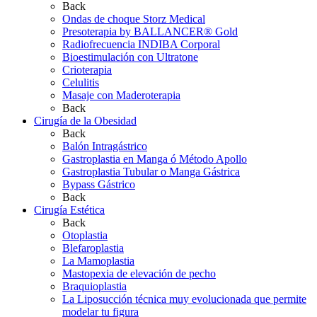
Back
Ondas de choque Storz Medical
Presoterapia by BALLANCER® Gold
Radiofrecuencia INDIBA Corporal
Bioestimulación con Ultratone
Crioterapia
Celulitis
Masaje con Maderoterapia
Back
Cirugía de la Obesidad
Back
Balón Intragástrico
Gastroplastia en Manga ó Método Apollo
Gastroplastia Tubular o Manga Gástrica
Bypass Gástrico
Back
Cirugía Estética
Back
Otoplastia
Blefaroplastia
La Mamoplastia
Mastopexia de elevación de pecho
Braquioplastia
La Liposucción técnica muy evolucionada que permite
modelar tu figura