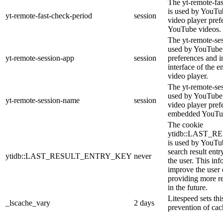
The yt-remote-fa
is used by YouTub
yt-remote-fast-check-period
session
video player pre
YouTube videos.
The yt-remote-ses
used by YouTube 
yt-remote-session-app
session
preferences and i
interface of the
video player.
The yt-remote-se
used by YouTube t
yt-remote-session-name
session
video player pref
embedded YouTub
The cookie
ytidb::LAST_
is used by YouTube
search result entr
ytidb::LAST_RESULT_ENTRY_KEY
never
the user. This inf
improve the user
providing more re
in the future.
Litespeed sets thi
_lscache_vary
2 days
prevention of cac