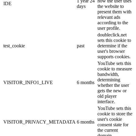
1 year 24
how the user uses
IDE
days
the website to
present them with
relevant ads
according to the
user profile.
doubleclick.net
sets this cookie to
test_cookie
past
determine if the
user's browser
supports cookies.
YouTube sets this
cookie to measure
bandwidth,
determining
VISITOR_INFO1_LIVE
6 months
whether the user
gets the new or
old player
interface.
YouTube sets this
cookie to store the
user's cookie
VISITOR_PRIVACY_METADATA
6 months
consent state for
the current
domain.