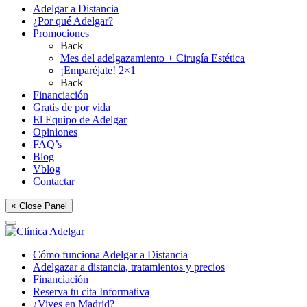
Adelgar a Distancia
¿Por qué Adelgar?
Promociones
Back
Mes del adelgazamiento + Cirugía Estética
¡Emparéjate! 2×1
Back
Financiación
Gratis de por vida
El Equipo de Adelgar
Opiniones
FAQ’s
Blog
Vblog
Contactar
× Close Panel
Cómo funciona Adelgar a Distancia
Adelgazar a distancia, tratamientos y precios
Financiación
Reserva tu cita Informativa
¿Vives en Madrid?