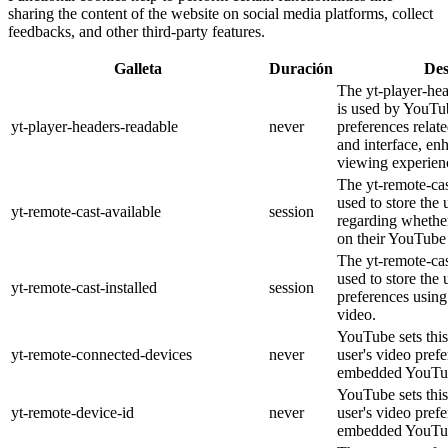
sharing the content of the website on social media platforms, collect
feedbacks, and other third-party features.
Galleta
Duración
Des
The yt-player-he
is used by YouTub
yt-player-headers-readable
never
preferences relat
and interface, en
viewing experien
The yt-remote-cas
used to store the 
yt-remote-cast-available
session
regarding whether
on their YouTube 
The yt-remote-cas
used to store the 
yt-remote-cast-installed
session
preferences usi
video.
YouTube sets this
yt-remote-connected-devices
never
user's video pref
embedded YouTub
YouTube sets this
yt-remote-device-id
never
user's video pref
embedded YouTub