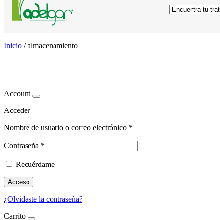
Inicio
/
almacenamiento
almacenamiento
Account
Acceder
Nombre de usuario o correo electrónico
*
Contraseña
*
Recuérdame
Acceso
¿Olvidaste la contraseña?
Carrito