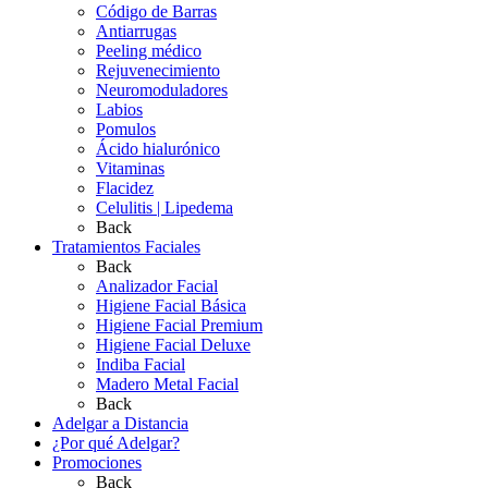
Código de Barras
Antiarrugas
Peeling médico
Rejuvenecimiento
Neuromoduladores
Labios
Pomulos
Ácido hialurónico
Vitaminas
Flacidez
Celulitis | Lipedema
Back
Tratamientos Faciales
Back
Analizador Facial
Higiene Facial Básica
Higiene Facial Premium
Higiene Facial Deluxe
Indiba Facial
Madero Metal Facial
Back
Adelgar a Distancia
¿Por qué Adelgar?
Promociones
Back