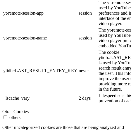
The yt-remote-ses
used by YouTube 
yt-remote-session-app
session
preferences and i
interface of the
video player.
The yt-remote-se
used by YouTube t
yt-remote-session-name
session
video player pref
embedded YouTub
The cookie
ytidb::LAST_
is used by YouTube
search result entr
ytidb::LAST_RESULT_ENTRY_KEY
never
the user. This inf
improve the user
providing more re
in the future.
Litespeed sets thi
_lscache_vary
2 days
prevention of cac
Otras Cookies
others
Other uncategorized cookies are those that are being analyzed and