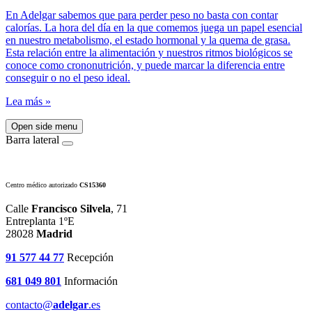
En Adelgar sabemos que para perder peso no basta con contar
calorías. La hora del día en la que comemos juega un papel esencial
en nuestro metabolismo, el estado hormonal y la quema de grasa.
Esta relación entre la alimentación y nuestros ritmos biológicos se
conoce como crononutrición, y puede marcar la diferencia entre
conseguir o no el peso ideal.
Lea más »
Open side menu
Barra lateral
Centro médico autorizado
CS15360
Calle
Francisco Silvela
, 71
Entreplanta 1ºE
28028
Madrid
91 577 44 77
Recepción
681 049 801
Información
contacto@
adelgar
.es