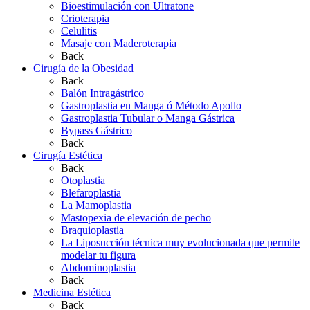
Bioestimulación con Ultratone
Crioterapia
Celulitis
Masaje con Maderoterapia
Back
Cirugía de la Obesidad
Back
Balón Intragástrico
Gastroplastia en Manga ó Método Apollo
Gastroplastia Tubular o Manga Gástrica
Bypass Gástrico
Back
Cirugía Estética
Back
Otoplastia
Blefaroplastia
La Mamoplastia
Mastopexia de elevación de pecho
Braquioplastia
La Liposucción técnica muy evolucionada que permite
modelar tu figura
Abdominoplastia
Back
Medicina Estética
Back