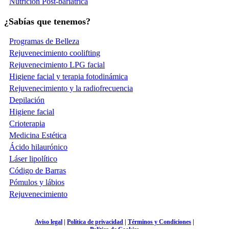
Nutrición Post-bariátrica
¿Sabías que tenemos?
Programas de Belleza
Rejuvenecimiento coolifting
Rejuvenecimiento LPG facial
Higiene facial y terapia fotodinámica
Rejuvenecimiento y la radiofrecuencia
Depilación
Higiene facial
Crioterapia
Medicina Estética
Ácido hilaurónico
Láser lipolítico
Código de Barras
Pómulos y lábios
Rejuvenecimiento
Aviso legal
|
Política de privacidad
|
Términos y Condiciones
|