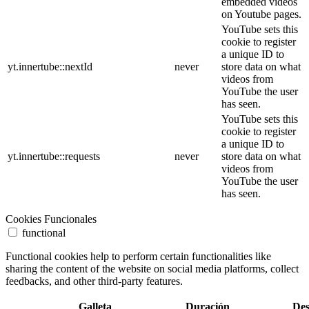
embedded videos
on Youtube pages.
YouTube sets this
cookie to register
a unique ID to
yt.innertube::nextId
never
store data on what
videos from
YouTube the user
has seen.
YouTube sets this
cookie to register
a unique ID to
yt.innertube::requests
never
store data on what
videos from
YouTube the user
has seen.
Cookies Funcionales
functional
Functional cookies help to perform certain functionalities like
sharing the content of the website on social media platforms, collect
feedbacks, and other third-party features.
Galleta
Duración
Des