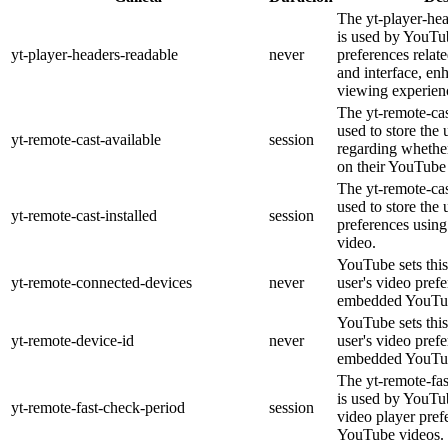
The yt-player-he
is used by YouTub
yt-player-headers-readable
never
preferences relat
and interface, en
viewing experien
The yt-remote-cas
used to store the 
yt-remote-cast-available
session
regarding whether
on their YouTube 
The yt-remote-cas
used to store the 
yt-remote-cast-installed
session
preferences usi
video.
YouTube sets this
yt-remote-connected-devices
never
user's video pref
embedded YouTub
YouTube sets this
yt-remote-device-id
never
user's video pref
embedded YouTub
The yt-remote-fa
is used by YouTub
yt-remote-fast-check-period
session
video player pre
YouTube videos.