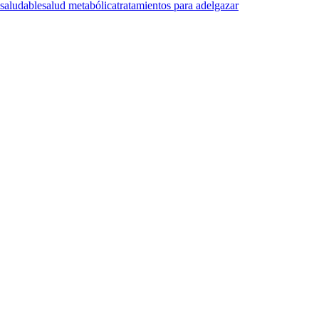
 saludable
salud metabólica
tratamientos para adelgazar