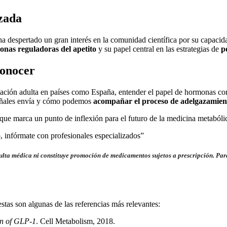
izada
a despertado un gran interés en la comunidad científica por su capacida
nas reguladoras del apetito
y su papel central en las estrategias de
p
onocer
lación adulta en países como España, entender el papel de hormonas c
señales envía y cómo podemos
acompañar el proceso de adelgazamien
 que marca un punto de inflexión para el futuro de la medicina metabóli
, infórmate con profesionales especializados”
onsulta médica ni constituye promoción de medicamentos sujetos a prescripción. Par
tas son algunas de las referencias más relevantes:
on of GLP-1
. Cell Metabolism, 2018.