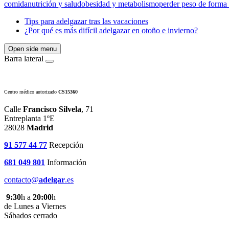
comida
nutrición y salud
obesidad y metabolismo
perder peso de forma
Tips para adelgazar tras las vacaciones
¿Por qué es más difícil adelgazar en otoño e invierno?
Open side menu
Barra lateral
Centro médico autorizado
CS15360
Calle
Francisco Silvela
, 71
Entreplanta 1ºE
28028
Madrid
91 577 44 77
Recepción
681 049 801
Información
contacto@
adelgar
.es
9:30
h a
20:00
h
de Lunes a Viernes
Sábados cerrado