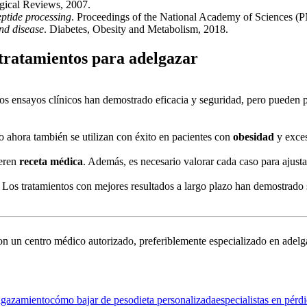
ogical Reviews, 2007.
ptide processing
. Proceedings of the National Academy of Sciences (
and disease
. Diabetes, Obesity and Metabolism, 2018.
 tratamientos para adelgazar
Los ensayos clínicos han demostrado eficacia y seguridad, pero pueden 
ro ahora también se utilizan con éxito en pacientes con
obesidad
y exces
eren
receta médica
. Además, es necesario valorar cada caso para ajustar
. Los tratamientos con mejores resultados a largo plazo han demostrado
con un centro médico autorizado, preferiblemente especializado en adelg
elgazamiento
cómo bajar de peso
dieta personalizada
especialistas en pérd