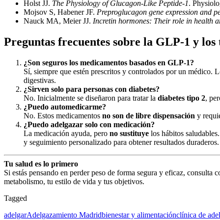
Holst JJ.
The Physiology of Glucagon-Like Peptide-1
. Physiol
Mojsov S, Habener JF.
Preproglucagon gene expression and pe
Nauck MA, Meier JJ.
Incretin hormones: Their role in health 
Preguntas frecuentes sobre la GLP-1 y los
¿Son seguros los medicamentos basados en GLP-1?
Sí, siempre que estén prescritos y controlados por un médico. 
digestivas.
¿Sirven solo para personas con diabetes?
No. Inicialmente se diseñaron para tratar la
diabetes tipo 2
, pe
¿Puedo automedicarme?
No. Estos medicamentos
no son de libre dispensación
y requi
¿Puedo adelgazar solo con medicación?
La medicación ayuda, pero
no sustituye
los hábitos saludables
y seguimiento personalizado para obtener resultados duraderos.
Tu salud es lo primero
Si estás pensando en perder peso de forma segura y eficaz, consulta 
metabolismo, tu estilo de vida y tus objetivos.
Tagged
adelgar
Adelgazamiento Madrid
bienestar y alimentación
clínica de ad