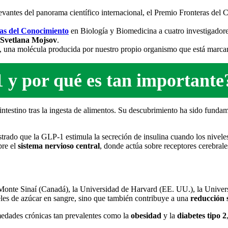
as del Conocimiento
en Biología y Biomedicina a cuatro investigador
 Svetlana Mojsov
.
, una molécula producida por nuestro propio organismo que está marca
y por qué es tan importante
intestino tras la ingesta de alimentos. Su descubrimiento ha sido funda
trado que la GLP-1 estimula la secreción de insulina cuando los niveles
bre el
sistema nervioso central
, donde actúa sobre receptores cerebral
al Monte Sinaí (Canadá), la Universidad de Harvard (EE. UU.), la Univ
es de azúcar en sangre, sino que también contribuye a una
reducció
n 
medades crónicas tan prevalentes como la
obesidad
y la
diabetes tipo 2