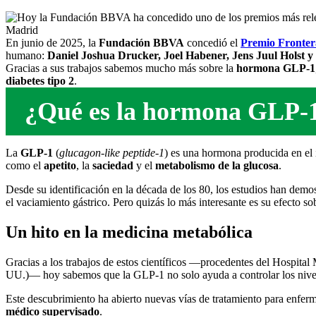
En junio de 2025, la
Fundación BBVA
concedió el
Premio Fronter
humano:
Daniel Joshua Drucker, Joel Habener, Jens Juul Holst y
Gracias a sus trabajos sabemos mucho más sobre la
hormona GLP-1
diabetes tipo 2
.
¿Qué es la hormona GLP-1 
La
GLP-1
(
glucagon-like peptide-1
) es una hormona producida en el 
como el
apetito
, la
saciedad
y el
metabolismo de la glucosa
.
Desde su identificación en la década de los 80, los estudios han demos
el vaciamiento gástrico. Pero quizás lo más interesante es su efecto so
Un hito en la medicina metabó
lica
Gracias a los trabajos de estos científicos —procedentes del Hospit
UU.)— hoy sabemos que la GLP-1 no solo ayuda a controlar los nivel
Este descubrimiento ha abierto nuevas vías de tratamiento para enfer
m
é
dico supervisado
.