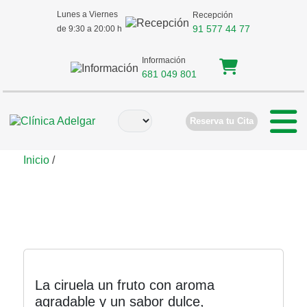
Lunes a Viernes
Recepción
91 577 44 77
de 9:30 a 20:00 h
Información
681 049 801
Reserva tu Cita
Inicio
/
ciruela
La ciruela un fruto con aroma
agradable y un sabor dulce,