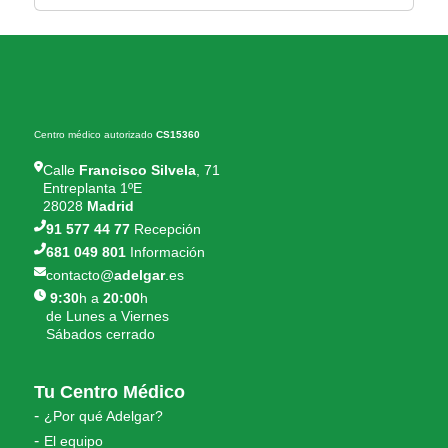
Centro médico autorizado
CS15360
Calle
Francisco Silvela
, 71
Entreplanta 1ºE
28028
Madrid
91 577 44 77
Recepción
681 049 801
Información
contacto@
adelgar
.es
9:30
h a
20:00
h
de Lunes a Viernes
Sábados cerrado
Tu Centro Médico
¿Por qué Adelgar?
El equipo