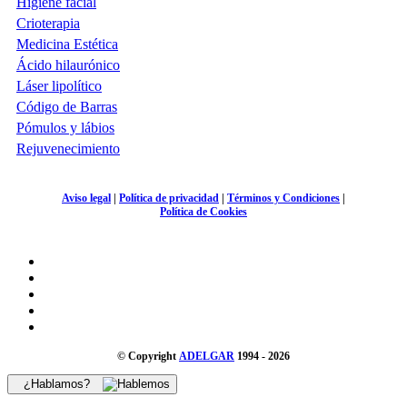
Higiene facial
Crioterapia
Medicina Estética
Ácido hilaurónico
Láser lipolítico
Código de Barras
Pómulos y lábios
Rejuvenecimiento
Aviso legal
|
Política de privacidad
|
Términos y Condiciones
|
Política de Cookies
© Copyright
ADELGAR
1994 - 2026
¿Hablamos?