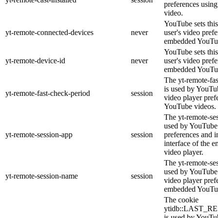
preferences usi
video.
YouTube sets this
yt-remote-connected-devices
never
user's video pref
embedded YouTub
YouTube sets this
yt-remote-device-id
never
user's video pref
embedded YouTub
The yt-remote-fa
is used by YouTub
yt-remote-fast-check-period
session
video player pre
YouTube videos.
The yt-remote-ses
used by YouTube 
yt-remote-session-app
session
preferences and i
interface of the
video player.
The yt-remote-se
used by YouTube t
yt-remote-session-name
session
video player pref
embedded YouTub
The cookie
ytidb::LAST_
is used by YouTube