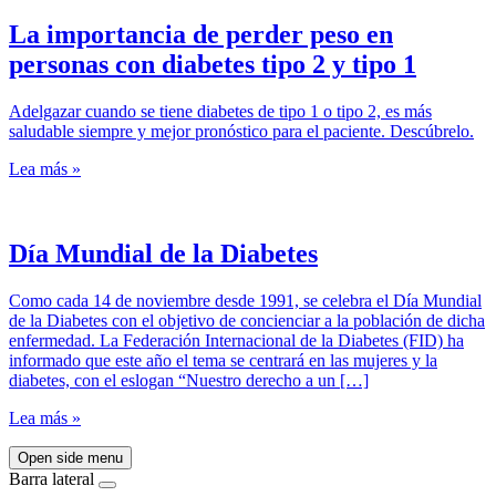
La importancia de perder peso en
personas con diabetes tipo 2 y tipo 1
Adelgazar cuando se tiene diabetes de tipo 1 o tipo 2, es más
saludable siempre y mejor pronóstico para el paciente. Descúbrelo.
Lea más »
Día Mundial de la Diabetes
Como cada 14 de noviembre desde 1991, se celebra el Día Mundial
de la Diabetes con el objetivo de concienciar a la población de dicha
enfermedad. La Federación Internacional de la Diabetes (FID) ha
informado que este año el tema se centrará en las mujeres y la
diabetes, con el eslogan “Nuestro derecho a un […]
Lea más »
Open side menu
Barra lateral