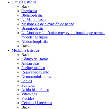
Cirugía Estética
Back
Otoplastia
Blefaroplastia
La Mamoplastia
Mastopexia de elevación de pecho
Braquioplastia
La Liposucción técnica muy evolucionada que permite
modelar tu figura
Abdominoplastia
Back
Medicina Estética
Back
Código de Barras
Antiarrugas
Peeling médico
Rejuvenecimiento
Neuromoduladores
Labios
Pomulos
Ácido hialurónico
Vitaminas
Flacidez
Celulitis | Lipedema
Back