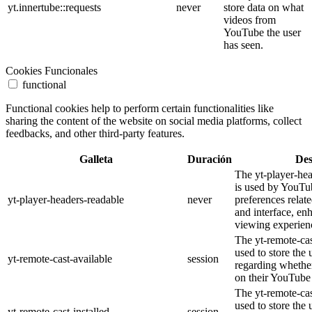
yt.innertube::requests
never
store data on what
videos from
YouTube the user
has seen.
Cookies Funcionales
functional
Functional cookies help to perform certain functionalities like
sharing the content of the website on social media platforms, collect
feedbacks, and other third-party features.
Galleta
Duración
Des
The yt-player-he
is used by YouTub
yt-player-headers-readable
never
preferences relat
and interface, en
viewing experien
The yt-remote-cas
used to store the 
yt-remote-cast-available
session
regarding whether
on their YouTube 
The yt-remote-cas
used to store the 
yt-remote-cast-installed
session