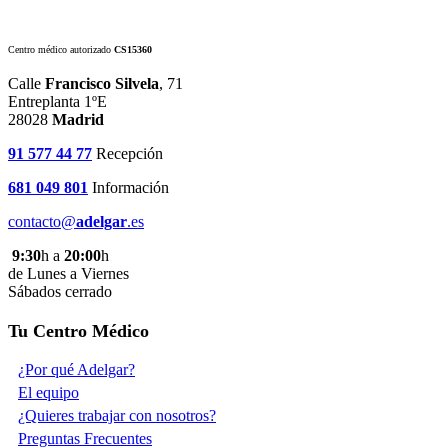
Centro médico autorizado
CS15360
Calle
Francisco Silvela
, 71
Entreplanta 1ºE
28028
Madrid
91 577 44 77
Recepción
681 049 801
Información
contacto@
adelgar
.es
9:30
h a
20:00
h
de Lunes a Viernes
Sábados cerrado
Tu Centro Médico
¿Por qué Adelgar?
El equipo
¿Quieres trabajar con nosotros?
Preguntas Frecuentes