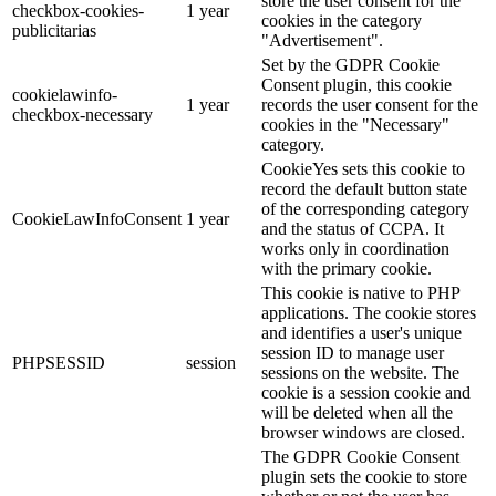
store the user consent for the
checkbox-cookies-
1 year
cookies in the category
publicitarias
"Advertisement".
Set by the GDPR Cookie
Consent plugin, this cookie
cookielawinfo-
1 year
records the user consent for the
checkbox-necessary
cookies in the "Necessary"
category.
CookieYes sets this cookie to
record the default button state
of the corresponding category
CookieLawInfoConsent
1 year
and the status of CCPA. It
works only in coordination
with the primary cookie.
This cookie is native to PHP
applications. The cookie stores
and identifies a user's unique
session ID to manage user
PHPSESSID
session
sessions on the website. The
cookie is a session cookie and
will be deleted when all the
browser windows are closed.
The GDPR Cookie Consent
plugin sets the cookie to store