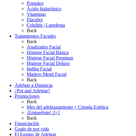
Pomulos
Ácido hialurónico
Vitaminas
Flacidez
Celulitis | Lipedema
Back
Tratamientos Faciales
Back
Analizador Facial
Higiene Facial Básica
Higiene Facial Premium
Higiene Facial Deluxe
Indiba Facial
Madero Metal Facial
Back
Adelgar a Distancia
¿Por qué Adelgar?
Promociones
Back
Mes del adelgazamiento + Cirugía Estética
¡Emparéjate! 2×1
Back
Financiación
Gratis de por vida
El Equipo de Adelgar