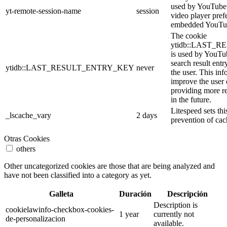
used by YouTube t
yt-remote-session-name
session
video player pref
embedded YouTub
The cookie
ytidb::LAST_
is used by YouTube
search result entr
ytidb::LAST_RESULT_ENTRY_KEY
never
the user. This inf
improve the user
providing more re
in the future.
Litespeed sets thi
_lscache_vary
2 days
prevention of cac
Otras Cookies
others
Other uncategorized cookies are those that are being analyzed and
have not been classified into a category as yet.
Galleta
Duración
Descripción
Description is
cookielawinfo-checkbox-cookies-
1 year
currently not
de-personalizacion
available.