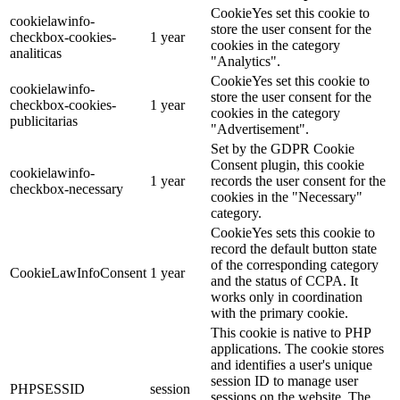
CookieYes set this cookie to
cookielawinfo-
store the user consent for the
checkbox-cookies-
1 year
cookies in the category
analiticas
"Analytics".
CookieYes set this cookie to
cookielawinfo-
store the user consent for the
checkbox-cookies-
1 year
cookies in the category
publicitarias
"Advertisement".
Set by the GDPR Cookie
Consent plugin, this cookie
cookielawinfo-
1 year
records the user consent for the
checkbox-necessary
cookies in the "Necessary"
category.
CookieYes sets this cookie to
record the default button state
of the corresponding category
CookieLawInfoConsent
1 year
and the status of CCPA. It
works only in coordination
with the primary cookie.
This cookie is native to PHP
applications. The cookie stores
and identifies a user's unique
session ID to manage user
PHPSESSID
session
sessions on the website. The