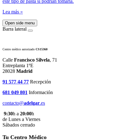
éste tipo de pasta sí podrían tomarla.
Lea más »
Open side menu
Barra lateral
Centro médico autorizado
CS15360
Calle
Francisco Silvela
, 71
Entreplanta 1ºE
28028
Madrid
91 577 44 77
Recepción
681 049 801
Información
contacto@
adelgar
.es
9:30
h a
20:00
h
de Lunes a Viernes
Sábados cerrado
Tu Centro Médico