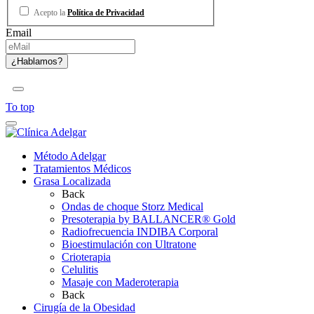
Acepto la
Política de Privacidad
Email
To top
Método Adelgar
Tratamientos Médicos
Grasa Localizada
Back
Ondas de choque Storz Medical
Presoterapia by BALLANCER® Gold
Radiofrecuencia INDIBA Corporal
Bioestimulación con Ultratone
Crioterapia
Celulitis
Masaje con Maderoterapia
Back
Cirugía de la Obesidad