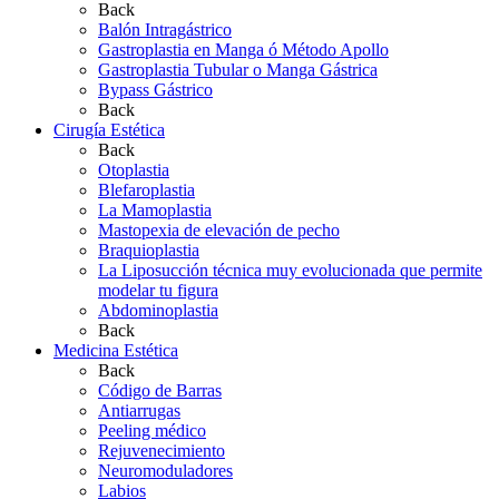
Back
Balón Intragástrico
Gastroplastia en Manga ó Método Apollo
Gastroplastia Tubular o Manga Gástrica
Bypass Gástrico
Back
Cirugía Estética
Back
Otoplastia
Blefaroplastia
La Mamoplastia
Mastopexia de elevación de pecho
Braquioplastia
La Liposucción técnica muy evolucionada que permite
modelar tu figura
Abdominoplastia
Back
Medicina Estética
Back
Código de Barras
Antiarrugas
Peeling médico
Rejuvenecimiento
Neuromoduladores
Labios