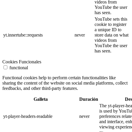
videos from
YouTube the user
has seen.
YouTube sets this
cookie to register
a unique ID to
yt.innertube::requests
never
store data on what
videos from
YouTube the user
has seen.
Cookies Funcionales
functional
Functional cookies help to perform certain functionalities like
sharing the content of the website on social media platforms, collect
feedbacks, and other third-party features.
Galleta
Duración
Des
The yt-player-he
is used by YouTub
yt-player-headers-readable
never
preferences relat
and interface, en
viewing experien