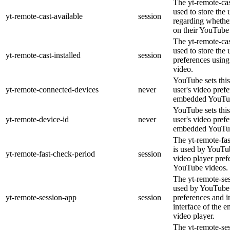
The yt-remote-cas
used to store the 
yt-remote-cast-available
session
regarding whether
on their YouTube 
The yt-remote-cas
used to store the 
yt-remote-cast-installed
session
preferences usi
video.
YouTube sets this
yt-remote-connected-devices
never
user's video pref
embedded YouTub
YouTube sets this
yt-remote-device-id
never
user's video pref
embedded YouTub
The yt-remote-fa
is used by YouTub
yt-remote-fast-check-period
session
video player pre
YouTube videos.
The yt-remote-ses
used by YouTube 
yt-remote-session-app
session
preferences and i
interface of the
video player.
The yt-remote-se