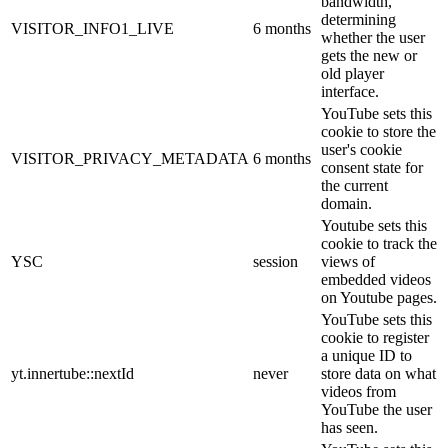
bandwidth,
determining
VISITOR_INFO1_LIVE
6 months
whether the user
gets the new or
old player
interface.
YouTube sets this
cookie to store the
user's cookie
VISITOR_PRIVACY_METADATA
6 months
consent state for
the current
domain.
Youtube sets this
cookie to track the
YSC
session
views of
embedded videos
on Youtube pages.
YouTube sets this
cookie to register
a unique ID to
yt.innertube::nextId
never
store data on what
videos from
YouTube the user
has seen.