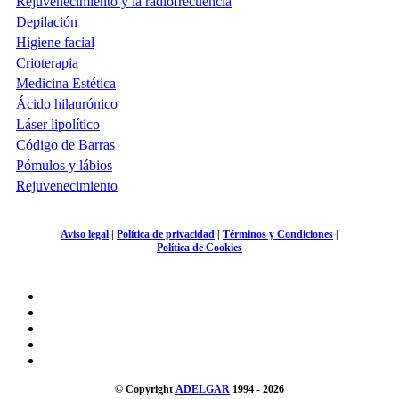
Rejuvenecimiento y la radiofrecuencia
Depilación
Higiene facial
Crioterapia
Medicina Estética
Ácido hilaurónico
Láser lipolítico
Código de Barras
Pómulos y lábios
Rejuvenecimiento
Aviso legal
|
Política de privacidad
|
Términos y Condiciones
|
Política de Cookies
© Copyright
ADELGAR
1994 - 2026