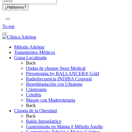
To top
Método Adelgar
Tratamientos Médicos
Grasa Localizada
Back
Ondas de choque Storz Medical
Presoterapia by BALLANCER® Gold
Radiofrecuencia INDIBA Corporal
Bioestimulación con Ultratone
Crioterapia
Celulitis
Masaje con Maderoterapia
Back
Cirugía de la Obesidad
Back
Balón Intragástrico
Gastroplastia en Manga ó Método Apollo
Gastroplastia Tubular o Manga Gástrica