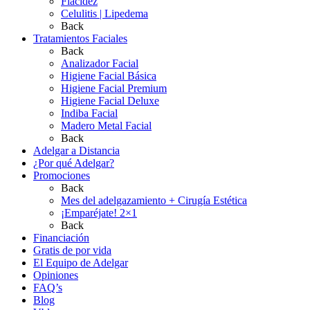
Flacidez
Celulitis | Lipedema
Back
Tratamientos Faciales
Back
Analizador Facial
Higiene Facial Básica
Higiene Facial Premium
Higiene Facial Deluxe
Indiba Facial
Madero Metal Facial
Back
Adelgar a Distancia
¿Por qué Adelgar?
Promociones
Back
Mes del adelgazamiento + Cirugía Estética
¡Emparéjate! 2×1
Back
Financiación
Gratis de por vida
El Equipo de Adelgar
Opiniones
FAQ’s
Blog