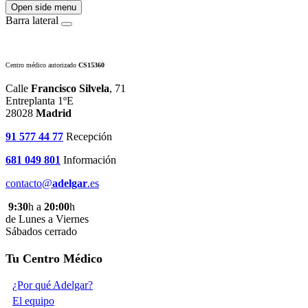
Open side menu
Barra lateral
Centro médico autorizado
CS15360
Calle
Francisco Silvela
, 71
Entreplanta 1ºE
28028
Madrid
91 577 44 77
Recepción
681 049 801
Información
contacto@
adelgar
.es
9:30
h a
20:00
h
de Lunes a Viernes
Sábados cerrado
Tu Centro Médico
¿Por qué Adelgar?
El equipo