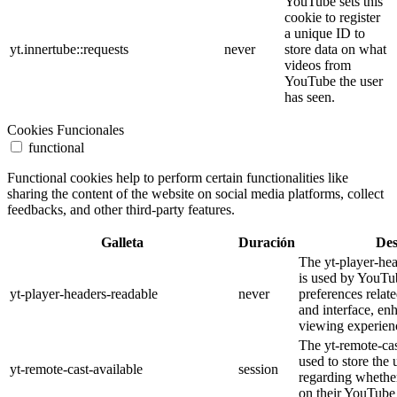
YouTube sets this
cookie to register
a unique ID to
yt.innertube::requests
never
store data on what
videos from
YouTube the user
has seen.
Cookies Funcionales
functional
Functional cookies help to perform certain functionalities like
sharing the content of the website on social media platforms, collect
feedbacks, and other third-party features.
Galleta
Duración
Des
The yt-player-he
is used by YouTub
yt-player-headers-readable
never
preferences relat
and interface, en
viewing experien
The yt-remote-cas
used to store the 
yt-remote-cast-available
session
regarding whether
on their YouTube 