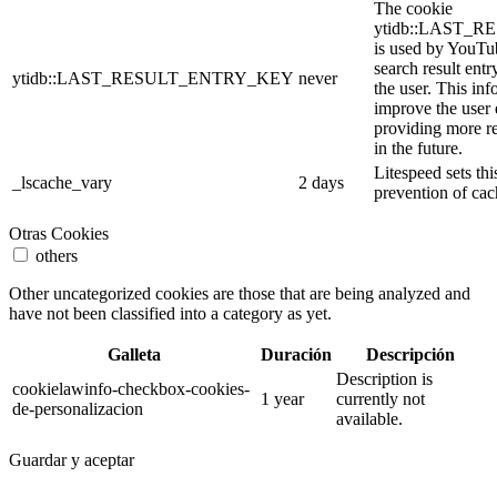
The cookie
ytidb::LAST_
is used by YouTube
search result entr
ytidb::LAST_RESULT_ENTRY_KEY
never
the user. This inf
improve the user
providing more re
in the future.
Litespeed sets thi
_lscache_vary
2 days
prevention of cac
Otras Cookies
others
Other uncategorized cookies are those that are being analyzed and
have not been classified into a category as yet.
Galleta
Duración
Descripción
Description is
cookielawinfo-checkbox-cookies-
1 year
currently not
de-personalizacion
available.
Guardar y aceptar