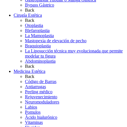
Bypass Gástrico
Back
Cirugía Estética
Back
Otoplastia
Blefaroplastia
La Mamoplastia
Mastopexia de elevación de pecho
Braquioplastia
La Liposucción técnica muy evolucionada que permite
modelar tu figura
Abdominoplastia
Back
Medicina Estética
Back
Código de Barras
Antiarrugas
Peeling médico
Rejuvenecimiento
Neuromoduladores
Labios
Pomulos
Ácido hialurónico
Vitaminas