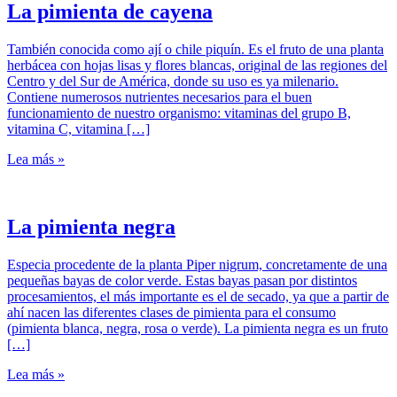
La pimienta de cayena
También conocida como ají o chile piquín. Es el fruto de una planta
herbácea con hojas lisas y flores blancas, original de las regiones del
Centro y del Sur de América, donde su uso es ya milenario.
Contiene numerosos nutrientes necesarios para el buen
funcionamiento de nuestro organismo: vitaminas del grupo B,
vitamina C, vitamina […]
Lea más »
La pimienta negra
Especia procedente de la planta Piper nigrum, concretamente de una
pequeñas bayas de color verde. Estas bayas pasan por distintos
procesamientos, el más importante es el de secado, ya que a partir de
ahí nacen las diferentes clases de pimienta para el consumo
(pimienta blanca, negra, rosa o verde). La pimienta negra es un fruto
[…]
Lea más »