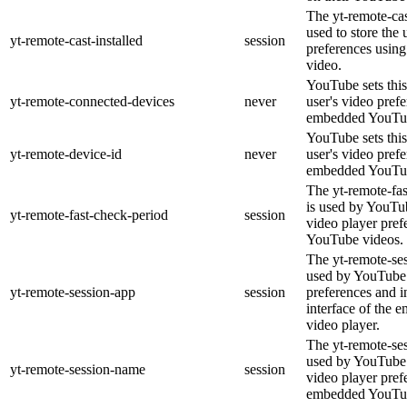
The yt-remote-cas
used to store the 
yt-remote-cast-installed
session
preferences usi
video.
YouTube sets this
yt-remote-connected-devices
never
user's video pref
embedded YouTub
YouTube sets this
yt-remote-device-id
never
user's video pref
embedded YouTub
The yt-remote-fa
is used by YouTub
yt-remote-fast-check-period
session
video player pre
YouTube videos.
The yt-remote-ses
used by YouTube 
yt-remote-session-app
session
preferences and i
interface of the
video player.
The yt-remote-se
used by YouTube t
yt-remote-session-name
session
video player pref
embedded YouTub