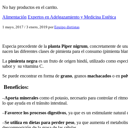
No hay productos en el carrito.
Alimentación
Expertos en Adelgazamiento y Medicina Estética
1 mayo, 2017
/
3 enero, 2019
por
Equipo dietistas
Especia procedente de la
planta Piper nigrum
, concretamente de una
nacen las diferentes clases de pimienta para el consumo (pimienta blan
La
pimienta negra
es un fruto de origen hindú, utilizado como espec
sabor y su vitamina C.
Se puede encontrar en forma de
grano
, granos
machacados
o en
pol
Beneficios:
–
Aporta minerales
como el potasio, necesario para controlar el ritmo
lo que ayuda en el tránsito intestinal.
–
Favorece los procesos digestivos
, ya que es un estimulante natural 
–
Se utiliza en dietas para perder peso
, ya que aumenta el metabolis
descomposición de la grasa de las células.