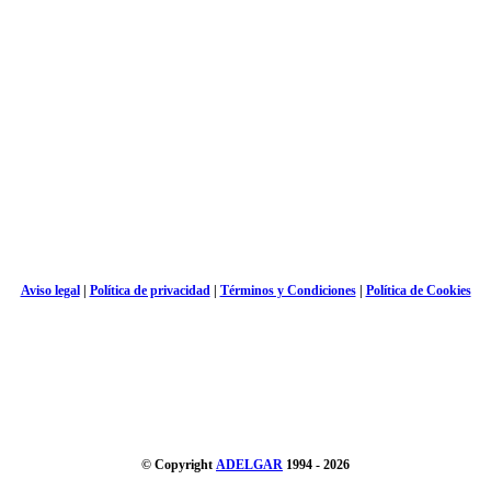
Aviso legal
|
Política de privacidad
|
Términos y Condiciones
|
Política de Cookies
© Copyright
ADELGAR
1994 - 2026