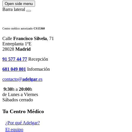
Open side menu
Barra lateral
Centro médico autorizado
CS15360
Calle
Francisco Silvela
, 71
Entreplanta 1ºE
28028
Madrid
91 577 44 77
Recepción
681 049 801
Información
contacto@
adelgar
.es
9:30
h a
20:00
h
de Lunes a Viernes
Sábados cerrado
Tu Centro Médico
¿Por qué Adelgar?
El equipo