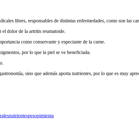
adicales libres, responsables de distintas enfermedades, como son las c
r el dolor de la artritis reumatoide.
mportancia como conservante y especiante de la carne.
pigmentos, por lo que la piel se ve beneficiada.
o.
 gastronomía, sino que además aporta nutrientes, por lo que es muy apre
rales
nutrientes
peso
pimienta