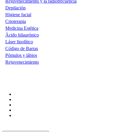
Rejuvenecimiento y la radiofrecuencia
Depilación
Higiene facial
Crioterapia
Medicina Estética
Ácido hilaurónico
Láser lipolítico
Código de Barras
Pómulos y lábios
Rejuvenecimiento