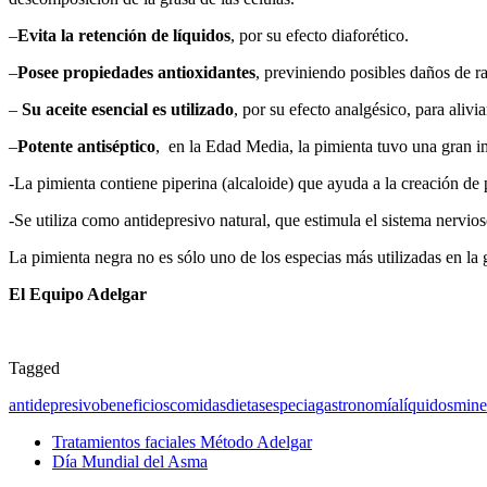
–
Evita la retención de líquidos
, por su efecto diaforético.
–
Posee propiedades antioxidantes
, previniendo posibles daños de r
–
Su aceite esencial es utilizado
, por su efecto analgésico, para alivia
–
Potente antiséptico
, en la Edad Media, la pimienta tuvo una gran i
-La pimienta contiene piperina (alcaloide) que ayuda a la creación de 
-Se utiliza como antidepresivo natural, que estimula el sistema nervios
La pimienta negra no es sólo uno de los especias más utilizadas en la
El Equipo Adelgar
Tagged
antidepresivo
beneficios
comidas
dietas
especia
gastronomía
líquidos
mine
Tratamientos faciales Método Adelgar
Día Mundial del Asma