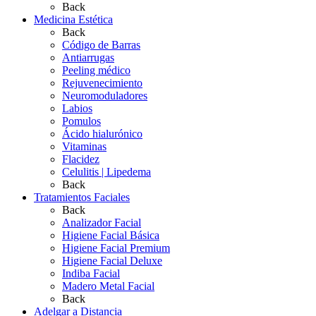
Back
Medicina Estética
Back
Código de Barras
Antiarrugas
Peeling médico
Rejuvenecimiento
Neuromoduladores
Labios
Pomulos
Ácido hialurónico
Vitaminas
Flacidez
Celulitis | Lipedema
Back
Tratamientos Faciales
Back
Analizador Facial
Higiene Facial Básica
Higiene Facial Premium
Higiene Facial Deluxe
Indiba Facial
Madero Metal Facial
Back
Adelgar a Distancia