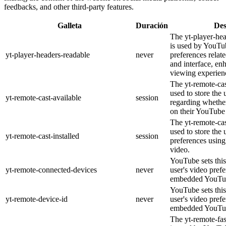
feedbacks, and other third-party features.
Galleta
Duración
Des
The yt-player-he
is used by YouTub
yt-player-headers-readable
never
preferences relat
and interface, en
viewing experien
The yt-remote-cas
used to store the 
yt-remote-cast-available
session
regarding whether
on their YouTube 
The yt-remote-cas
used to store the 
yt-remote-cast-installed
session
preferences usi
video.
YouTube sets this
yt-remote-connected-devices
never
user's video pref
embedded YouTub
YouTube sets this
yt-remote-device-id
never
user's video pref
embedded YouTub
The yt-remote-fa