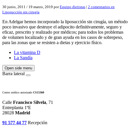
30 junio, 2011
/
19 marzo, 2019
por
Equipo dietistas
|
2 comentarios
en
Liposucción sin cirugía
En Adelgar hemos incorporado la liposucción sin cirugía, un método
poco invasivo que destruye el adipocito definitivamente, seguro y
eficaz, prescrito y realizado por médicos; para todos los problemas
de volumen localizado y de gran ayuda en los casos de sobrepeso,
para las zonas que se resisten a dietas y ejercicio físico.
La vitamina D
La Sandía
Open side menu
Barra lateral
Centro médico autorizado
CS15360
Calle
Francisco Silvela
, 71
Entreplanta 1ºE
28028
Madrid
91 577 44 77
Recepción