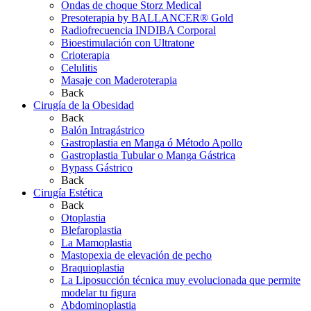
Ondas de choque Storz Medical
Presoterapia by BALLANCER® Gold
Radiofrecuencia INDIBA Corporal
Bioestimulación con Ultratone
Crioterapia
Celulitis
Masaje con Maderoterapia
Back
Cirugía de la Obesidad
Back
Balón Intragástrico
Gastroplastia en Manga ó Método Apollo
Gastroplastia Tubular o Manga Gástrica
Bypass Gástrico
Back
Cirugía Estética
Back
Otoplastia
Blefaroplastia
La Mamoplastia
Mastopexia de elevación de pecho
Braquioplastia
La Liposucción técnica muy evolucionada que permite
modelar tu figura
Abdominoplastia