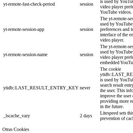
is used by YouTub
yt-remote-fast-check-period
session
video player pre
YouTube videos.
The yt-remote-ses
used by YouTube 
yt-remote-session-app
session
preferences and i
interface of the
video player.
The yt-remote-se
used by YouTube t
yt-remote-session-name
session
video player pref
embedded YouTub
The cookie
ytidb::LAST_
is used by YouTube
search result entr
ytidb::LAST_RESULT_ENTRY_KEY
never
the user. This inf
improve the user
providing more re
in the future.
Litespeed sets thi
_lscache_vary
2 days
prevention of cac
Otras Cookies