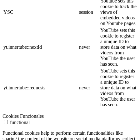
Youtube sets this
cookie to track the
YSC
session
views of
embedded videos
on Youtube pages.
YouTube sets this
cookie to register
a unique ID to
yt.innertube::nextId
never
store data on what
videos from
YouTube the user
has seen.
YouTube sets this
cookie to register
a unique ID to
yt.innertube::requests
never
store data on what
videos from
YouTube the user
has seen.
Cookies Funcionales
functional
Functional cookies help to perform certain functionalities like
sharing the content of the website on social media platforms, collect