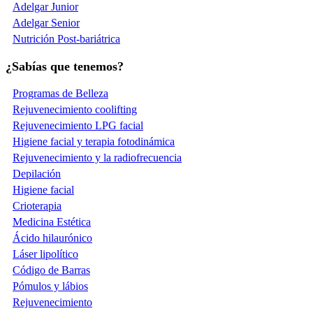
Adelgar Junior
Adelgar Senior
Nutrición Post-bariátrica
¿Sabías que tenemos?
Programas de Belleza
Rejuvenecimiento coolifting
Rejuvenecimiento LPG facial
Higiene facial y terapia fotodinámica
Rejuvenecimiento y la radiofrecuencia
Depilación
Higiene facial
Crioterapia
Medicina Estética
Ácido hilaurónico
Láser lipolítico
Código de Barras
Pómulos y lábios
Rejuvenecimiento