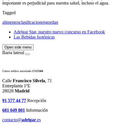
importante es perjudicial para nuestra salud, incluso el agua.
Tagged
alimentos
clasificacion
engordan
Adelgar Star, nuestro nuevo concurso en Facebook
Las Bebidas Isotónicas
Open side menu
Barra lateral
Centro médico autorizado
CS15360
Calle
Francisco Silvela
, 71
Entreplanta 1ºE
28028
Madrid
91 577 44 77
Recepción
681 049 801
Información
contacto@
adelgar
.es