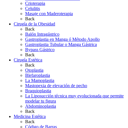
Crioterapia
Celulitis
Masaje con Maderoterapia
Back
Cirugía de la Obesidad
Back
Balón Intragástrico
Gastroplastia en Manga ó Método Apollo
Gastroplastia Tubular o Manga Gástrica
Bypass Gástrico
Back
Cirugía Estética
Back
Otoplastia
Blefaroplastia
La Mamoplastia
Mastopexia de elevación de pecho
Braquioplastia
La Liposucción técnica muy evolucionada que permite
modelar tu figura
Abdominoplastia
Back
Medicina Estética
Back
Código de Barras