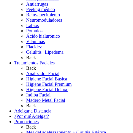
Antiarrugas
Peeling médico
Rejuvenecimiento
Neuromoduladores
Labios
Pomulos
Ácido hialurónico
Vitaminas
Flacidez
Celulitis | Lipedema
Back
Tratamientos Faciales
Back
Analizador Facial
Higiene Facial Básica
Higiene Facial Premium
Higiene Facial Deluxe
Indiba Facial
Madero Metal Facial
Back
Adelgar a Distancia
¿Por qué Adelgar?
Promociones
Back
Mes del adelgazamiento + Cirugía Estética