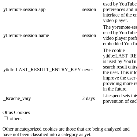
used by YouTube 
yt-remote-session-app
session
preferences and i
interface of the
video player.
The yt-remote-se
used by YouTube t
yt-remote-session-name
session
video player pref
embedded YouTub
The cookie
ytidb::LAST_
is used by YouTube
search result entr
ytidb::LAST_RESULT_ENTRY_KEY
never
the user. This inf
improve the user
providing more re
in the future.
Litespeed sets thi
_lscache_vary
2 days
prevention of cac
Otras Cookies
others
Other uncategorized cookies are those that are being analyzed and
have not been classified into a category as yet.