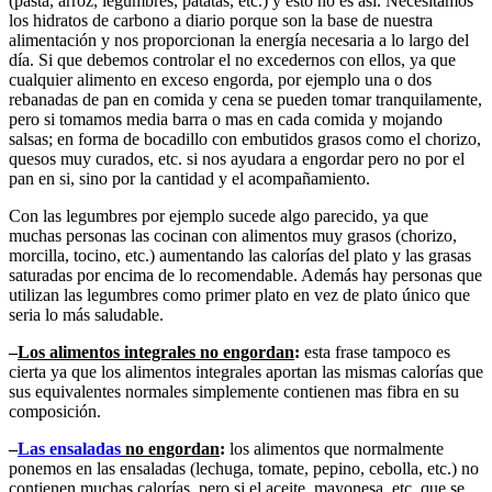
(pasta, arroz, legumbres, patatas, etc.) y esto no es así. Necesitamos
los hidratos de carbono a diario porque son la base de nuestra
alimentación y nos proporcionan la energía necesaria a lo largo del
día. Si que debemos controlar el no excedernos con ellos, ya que
cualquier alimento en exceso engorda, por ejemplo una o dos
rebanadas de pan en comida y cena se pueden tomar tranquilamente,
pero si tomamos media barra o mas en cada comida y mojando
salsas; en forma de bocadillo con embutidos grasos como el chorizo,
quesos muy curados, etc. si nos ayudara a engordar pero no por el
pan en si, sino por la cantidad y el acompañamiento.
Con las legumbres por ejemplo sucede algo parecido, ya que
muchas personas las cocinan con alimentos muy grasos (chorizo,
morcilla, tocino, etc.) aumentando las calorías del plato y las grasas
saturadas por encima de lo recomendable. Además hay personas que
utilizan las legumbres como primer plato en vez de plato único que
seria lo más saludable.
–
Los alimentos integrales no engordan
:
esta frase tampoco es
cierta ya que los alimentos integrales aportan las mismas calorías que
sus equivalentes normales simplemente contienen mas fibra en su
composición.
–
Las ensaladas
no engordan
:
los alimentos que normalmente
ponemos en las ensaladas (lechuga, tomate, pepino, cebolla, etc.) no
contienen muchas calorías, pero si el aceite, mayonesa, etc. que se