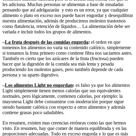
les adiciona. Muchas personas se alimentan a base de ensaladas
pensando que así adelgazarán y esto es un error, ya que cualquier
alimento o plato en exceso nos puede hacer engordar y desequilibrar
nuestra alimentación, además de producirnos molestos trastornos
como flatulencia, retención de líquidos… La alimentación debe ser
variada e incluir todos los grupos de alimentos.
–
La fruta después de las comidas engorda
:
el orden en que
tomemos los alimentos no varia su contenido calórico, simplemente
si tomamos la fruta primero como contiene fibra nos saciamos antes.
También es cierto que los azúcares de la fruta (fructosa) pueden
hacer que la digestión de la comida sea más lenta y pesada
produciendo los molestos gases, pero también depende de cada
persona y su aparto digestivo.
–
Los alimentos Light no engordan
:
es falso ya que los alimentos
Light simplemente tienen menos calorías que sus equivalentes
normales, pero lógicamente, contienen calorías, por ejemplo: la
mayonesa Light debe consumirse con moderación porque sigue
siendo bastante calórica con respecto a otros alimentos y además
contiene grasas poco saludables.
En resumen, existen mas creencias erróneas como las que hemos
visto. En resumen, hay que comer de manera equilibrada y en las
proporciones adecuadas. Todo en exceso engorda y lo que es más