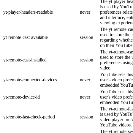
The yt-player-he
is used by YouTub
yt-player-headers-readable
never
preferences relat
and interface, en
viewing experien
The yt-remote-cas
used to store the 
yt-remote-cast-available
session
regarding whether
on their YouTube 
The yt-remote-cas
used to store the 
yt-remote-cast-installed
session
preferences usi
video.
YouTube sets this
yt-remote-connected-devices
never
user's video pref
embedded YouTub
YouTube sets this
yt-remote-device-id
never
user's video pref
embedded YouTub
The yt-remote-fa
is used by YouTub
yt-remote-fast-check-period
session
video player pre
YouTube videos.
The yt-remote-ses