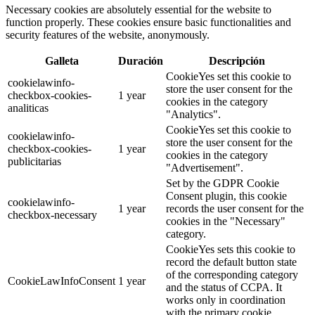
Necessary cookies are absolutely essential for the website to
function properly. These cookies ensure basic functionalities and
security features of the website, anonymously.
Galleta
Duración
Descripción
CookieYes set this cookie to
cookielawinfo-
store the user consent for the
checkbox-cookies-
1 year
cookies in the category
analiticas
"Analytics".
CookieYes set this cookie to
cookielawinfo-
store the user consent for the
checkbox-cookies-
1 year
cookies in the category
publicitarias
"Advertisement".
Set by the GDPR Cookie
Consent plugin, this cookie
cookielawinfo-
1 year
records the user consent for the
checkbox-necessary
cookies in the "Necessary"
category.
CookieYes sets this cookie to
record the default button state
of the corresponding category
CookieLawInfoConsent
1 year
and the status of CCPA. It
works only in coordination
with the primary cookie.