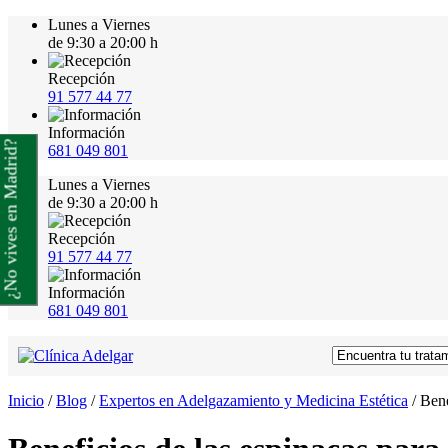
Lunes a Viernes
de 9:30 a 20:00 h
Recepción
91 577 44 77
Información
¿No vives en Madrid?
681 049 801
Lunes a Viernes
de 9:30 a 20:00 h
Recepción
91 577 44 77
Información
681 049 801
Inicio
/
Blog
/
Expertos en Adelgazamiento y Medicina Estética
/
Bene