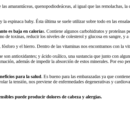
de las amarantáceas, quenopodiodeáceas, al igual que las remolachas, l
y la espinaca baby. Ésta última se suele utilizar sobre todo en las ensala
anto es baja en caloría
s. Contiene algunos carbohidratos y proteínas pe
smo de toxinas, reducir los niveles de colesterol y glucosa en sangre, y a
, fósforo y el hierro. Dentro de las vitaminas nos encontramos con la v
 son antioxidantes; y ácido oxálico, una sustancia que junto con algun
mación, además de impedir la absorción de estos minerales. Por eso perso
eficios para la salud
. Es bueno para las embarazadas ya que contienen
ntrolar la tensión, nos previene de enfermedades degenerativas y cardio
nsibles puede producir dolores de cabeza y alergias.