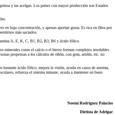
a quinoa y las acelgas. Los países con mayor producción son Estados
das.
ro en baja concentración, y apenas aportan grasa. Es rica en fibra por
 sentirnos más saciados.
itamina A, E, K, C, B1, B2, B3, B6 y ácido fólico.
os minerales como el calcio o el hierro forman complejos insolubles
nas propensas a los cálculos de riñón, con gota, artritis, etc. no
 bastante ácido fólico, mejora la visión, ayuda en casos de anemia,
vasculares, refuerza el sistema inmune, ayuda a mantener en buen
Noemí Rodríguez Palacios
Dietista de Adelgar