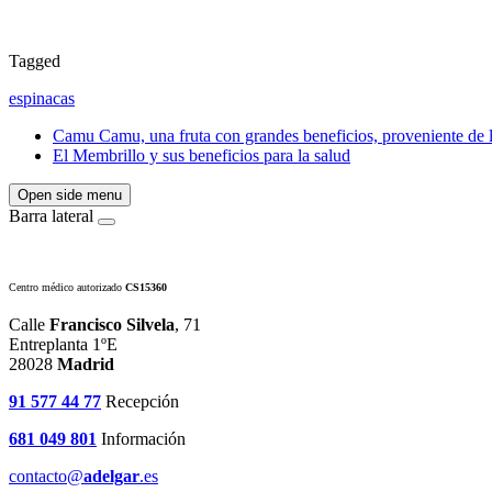
Tagged
espinacas
Camu Camu, una fruta con grandes beneficios, proveniente de 
El Membrillo y sus beneficios para la salud
Open side menu
Barra lateral
Centro médico autorizado
CS15360
Calle
Francisco Silvela
, 71
Entreplanta 1ºE
28028
Madrid
91 577 44 77
Recepción
681 049 801
Información
contacto@
adelgar
.es