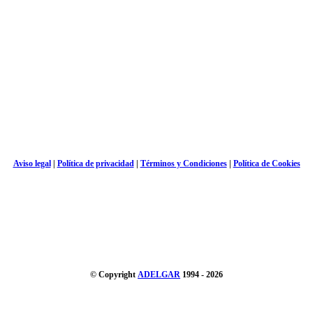
Aviso legal
|
Política de privacidad
|
Términos y Condiciones
|
Política de Cookies
© Copyright
ADELGAR
1994 - 2026