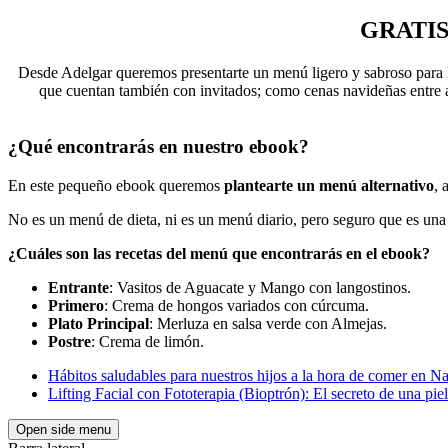
GRATIS N
Desde Adelgar queremos presentarte un menú ligero y sabroso para l
que cuentan también con invitados; como cenas navideñas entre a
¿Qué encontrarás en nuestro ebook?
En este pequeño ebook queremos
plantearte un menú alternativo
, 
No es un menú de dieta, ni es un menú diario, pero seguro que es una
¿Cuáles son las recetas del menú que encontrarás en el ebook?
Entrante
: Vasitos de Aguacate y Mango con langostinos.
Primero
: Crema de hongos variados con cúrcuma.
Plato Principal
: Merluza en salsa verde con Almejas.
Postre
: Crema de limón.
Hábitos saludables para nuestros hijos a la hora de comer en N
Lifting Facial con Fototerapia (Bioptrón): El secreto de una piel
Open side menu