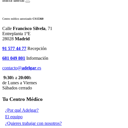
Barra lateral
Centro médico autorizado
CS15360
Calle
Francisco Silvela
, 71
Entreplanta 1ºE
28028
Madrid
91 577 44 77
Recepción
681 049 801
Información
contacto@
adelgar
.es
9:30
h a
20:00
h
de Lunes a Viernes
Sábados cerrado
Tu Centro Médico
¿Por qué Adelgar?
El equipo
¿Quieres trabajar con nosotros?