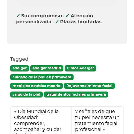
c
c
✔
Sin compromiso
·
✔
Atención
i
personalizada
·
✔
Plazas limitadas
ó
n
d
e
D
a
Tagged
t
adelgar
adelgar madrid
Cínica Adelgar
o
cuidado de la piel en primavera
s
medicina estética madrid
Rejuvenecimiento facial
(
O
salud de la piel
tratamientos faciales primavera
b
l
i
Día Mundial de la
7 señales de que
g
Obesidad:
tu piel necesita un
a
comprender,
tratamiento facial
t
acompañar y cuidar
profesional
o