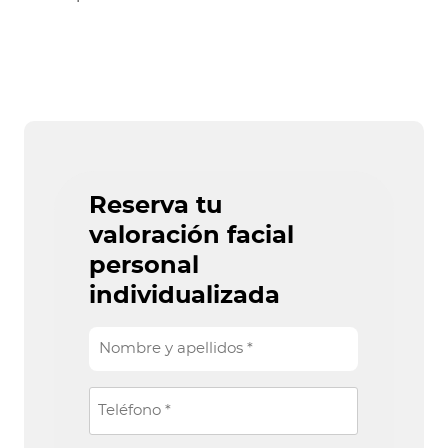
Reserva tu
valoración facial
personal
individualizada
N
o
m
T
b
e
r
l