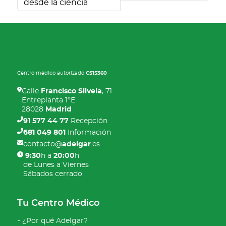
desde la ciencia
r
i
o
)
Centro médico autorizado
CS15360
Calle
Francisco Silvela
, 71
Entreplanta 1ºE
28028
Madrid
91 577 44 77
Recepción
681 049 801
Información
contacto@
adelgar
.es
9:30
h a
20:00
h
de Lunes a Viernes
Sábados cerrado
Tu Centro Médico
¿Por qué Adelgar?