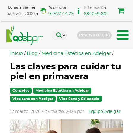
Lunes a Viernes
Recepción
Información
91 577 44 77
681 049 801
de 9:30 a 20:00 h
Reserva tu Cita
Inicio
/
Blog
/
Medicina Estética en Adelgar
/
Las claves para cuidar tu
piel en primavera
Consejos
Medicina Estética en Adelgar
Vida sana con Adelgar
Vida Sana y Saludable
12 marzo, 2026
/
27 marzo, 2026
por
Equipo Adelgar