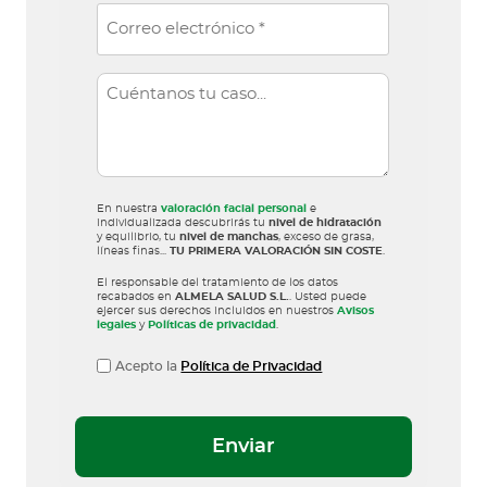
e
E
é
(
m
f
O
a
o
b
C
i
li
n
o
g
l
o
n
a
(
(
t
s
O
O
o
b
u
b
ri
li
En nuestra
valoración facial personal
e
l
li
o
individualizada descubrirás tu
nivel de hidratación
g
g
y equilibrio, tu
nivel de manchas
, exceso de grasa,
t
)
a
líneas finas...
TU PRIMERA VALORACIÓN SIN COSTE
.
a
a
t
t
El responsable del tratamiento de los datos
o
o
recabados en
ALMELA SALUD S.L.
. Usted puede
ri
ejercer sus derechos incluidos en nuestros
Avisos
ri
legales
y
Políticas de privacidad
.
o
o
)
)
P
Acepto la
Política de Privacidad
r
o
t
e