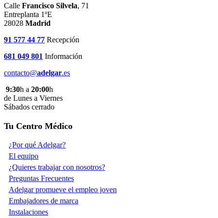
Calle
Francisco Silvela
, 71
Entreplanta 1ºE
28028
Madrid
91 577 44 77
Recepción
681 049 801
Información
contacto@
adelgar
.es
9:30
h a
20:00
h
de Lunes a Viernes
Sábados cerrado
Tu Centro Médico
¿Por qué Adelgar?
El equipo
¿Quieres trabajar con nosotros?
Preguntas Frecuentes
Adelgar promueve el empleo joven
Embajadores de marca
Instalaciones