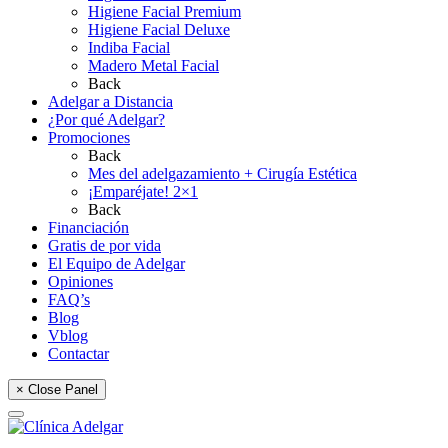
Higiene Facial Premium
Higiene Facial Deluxe
Indiba Facial
Madero Metal Facial
Back
Adelgar a Distancia
¿Por qué Adelgar?
Promociones
Back
Mes del adelgazamiento + Cirugía Estética
¡Emparéjate! 2×1
Back
Financiación
Gratis de por vida
El Equipo de Adelgar
Opiniones
FAQ’s
Blog
Vblog
Contactar
× Close Panel