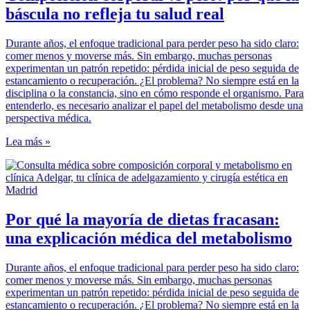
báscula no refleja tu salud real
Durante años, el enfoque tradicional para perder peso ha sido claro:
comer menos y moverse más. Sin embargo, muchas personas
experimentan un patrón repetido: pérdida inicial de peso seguida de
estancamiento o recuperación. ¿El problema? No siempre está en la
disciplina o la constancia, sino en cómo responde el organismo. Para
entenderlo, es necesario analizar el papel del metabolismo desde una
perspectiva médica.
Lea más »
Por qué la mayoría de dietas fracasan:
una explicación médica del metabolismo
Durante años, el enfoque tradicional para perder peso ha sido claro:
comer menos y moverse más. Sin embargo, muchas personas
experimentan un patrón repetido: pérdida inicial de peso seguida de
estancamiento o recuperación. ¿El problema? No siempre está en la