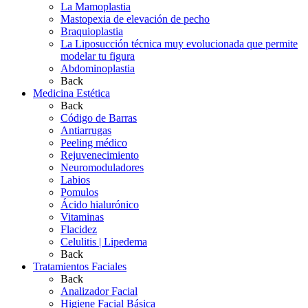
La Mamoplastia
Mastopexia de elevación de pecho
Braquioplastia
La Liposucción técnica muy evolucionada que permite
modelar tu figura
Abdominoplastia
Back
Medicina Estética
Back
Código de Barras
Antiarrugas
Peeling médico
Rejuvenecimiento
Neuromoduladores
Labios
Pomulos
Ácido hialurónico
Vitaminas
Flacidez
Celulitis | Lipedema
Back
Tratamientos Faciales
Back
Analizador Facial
Higiene Facial Básica