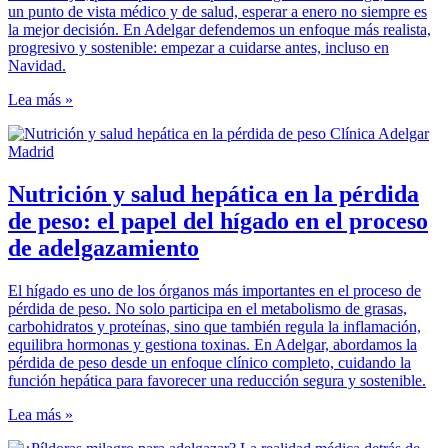
un punto de vista médico y de salud, esperar a enero no siempre es
la mejor decisión. En Adelgar defendemos un enfoque más realista,
progresivo y sostenible: empezar a cuidarse antes, incluso en
Navidad.
Lea más »
Nutrición y salud hepática en la pérdida
de peso: el papel del hígado en el proceso
de adelgazamiento
El hígado es uno de los órganos más importantes en el proceso de
pérdida de peso. No solo participa en el metabolismo de grasas,
carbohidratos y proteínas, sino que también regula la inflamación,
equilibra hormonas y gestiona toxinas. En Adelgar, abordamos la
pérdida de peso desde un enfoque clínico completo, cuidando la
función hepática para favorecer una reducción segura y sostenible.
Lea más »