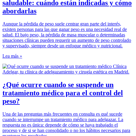
saludable: cuándo están indicadas y cómo
abordarlas
Aunque la pérdida de peso suele centrar gran parte del interés,
existen personas para las que ganar peso es una necesidad real de
salud. El bajo peso, la pérdida de masa muscular o determinadas
situaciones clínicas pueden requerir un aumento de peso controlado
y supervisado, siempre desde un enfoque médico y nutricional.
Lea más »
¿Qué ocurre cuando se suspende un
tratamiento médico para el control del
peso?
Una de las preguntas más frecuentes en consulta es qué sucede
cuando se interrumpe un tratamiento médico para adelgazar. La
respuesta no es única: depende de cómo se haya trabajado el
proceso y de si se han consolidado o no los hábitos necesarios para
mantener los resultados.