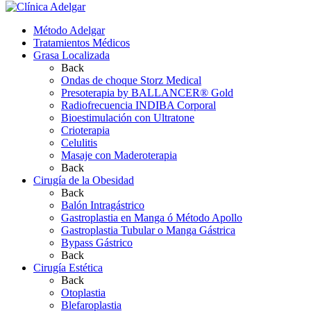
Método Adelgar
Tratamientos Médicos
Grasa Localizada
Back
Ondas de choque Storz Medical
Presoterapia by BALLANCER® Gold
Radiofrecuencia INDIBA Corporal
Bioestimulación con Ultratone
Crioterapia
Celulitis
Masaje con Maderoterapia
Back
Cirugía de la Obesidad
Back
Balón Intragástrico
Gastroplastia en Manga ó Método Apollo
Gastroplastia Tubular o Manga Gástrica
Bypass Gástrico
Back
Cirugía Estética
Back
Otoplastia
Blefaroplastia