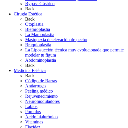
Bypass Gástrico
Back
Cirugía Estética
Back
Otoplastia
Blefaroplastia
La Mamoplastia
Mastopexia de elevación de pecho
Braquioplastia
La Liposucción técnica muy evolucionada que permite
modelar tu figura
Abdominoplastia
Back
Medicina Estética
Back
Código de Barras
Antiarrugas
Peeling médico
Rejuvenecimiento
Neuromoduladores
Labios
Pomulos
Ácido hialurónico
Vitaminas
Flacidez