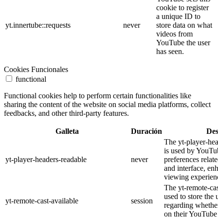
cookie to register
a unique ID to
yt.innertube::requests
never
store data on what
videos from
YouTube the user
has seen.
Cookies Funcionales
functional
Functional cookies help to perform certain functionalities like
sharing the content of the website on social media platforms, collect
feedbacks, and other third-party features.
Galleta
Duración
Des
The yt-player-he
is used by YouTub
yt-player-headers-readable
never
preferences relat
and interface, en
viewing experien
The yt-remote-cas
used to store the 
yt-remote-cast-available
session
regarding whether
on their YouTube 