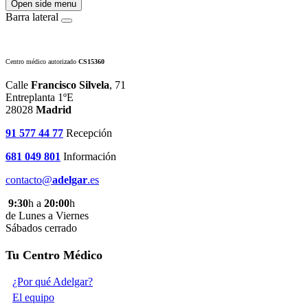
Open side menu
Barra lateral
Centro médico autorizado
CS15360
Calle
Francisco Silvela
, 71
Entreplanta 1ºE
28028
Madrid
91 577 44 77
Recepción
681 049 801
Información
contacto@
adelgar
.es
9:30
h a
20:00
h
de Lunes a Viernes
Sábados cerrado
Tu Centro Médico
¿Por qué Adelgar?
El equipo