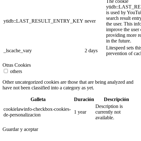
The cookie
ytidb::LAST_
is used by YouTube
search result entr
ytidb::LAST_RESULT_ENTRY_KEY
never
the user. This inf
improve the user
providing more re
in the future.
Litespeed sets thi
_lscache_vary
2 days
prevention of cac
Otras Cookies
others
Other uncategorized cookies are those that are being analyzed and
have not been classified into a category as yet.
Galleta
Duración
Descripción
Description is
cookielawinfo-checkbox-cookies-
1 year
currently not
de-personalizacion
available.
Guardar y aceptar