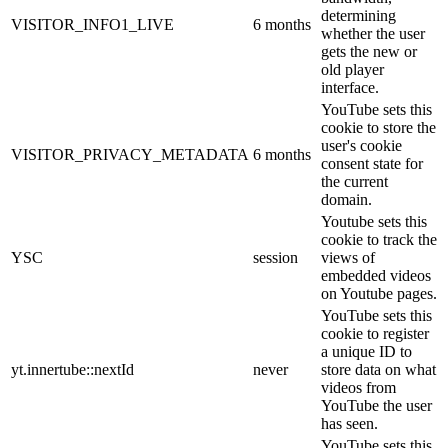
determining
VISITOR_INFO1_LIVE
6 months
whether the user
gets the new or
old player
interface.
YouTube sets this
cookie to store the
user's cookie
VISITOR_PRIVACY_METADATA
6 months
consent state for
the current
domain.
Youtube sets this
cookie to track the
YSC
session
views of
embedded videos
on Youtube pages.
YouTube sets this
cookie to register
a unique ID to
yt.innertube::nextId
never
store data on what
videos from
YouTube the user
has seen.
YouTube sets this