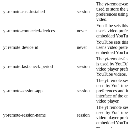
The yt-remote-cas
used to store the 
yt-remote-cast-installed
session
preferences usi
video.
YouTube sets this
yt-remote-connected-devices
never
user's video pref
embedded YouTub
YouTube sets this
yt-remote-device-id
never
user's video pref
embedded YouTub
The yt-remote-fa
is used by YouTub
yt-remote-fast-check-period
session
video player pre
YouTube videos.
The yt-remote-ses
used by YouTube 
yt-remote-session-app
session
preferences and i
interface of the
video player.
The yt-remote-se
used by YouTube t
yt-remote-session-name
session
video player pref
embedded YouTub