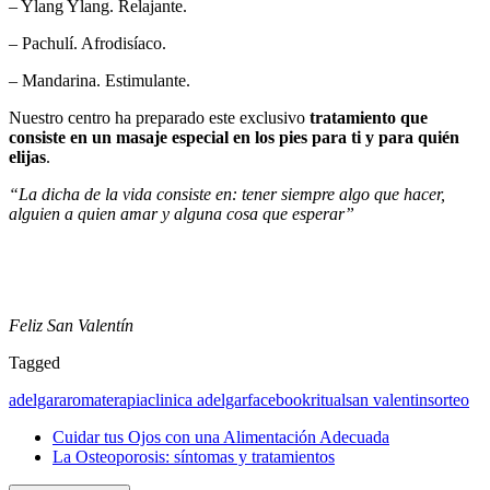
– Ylang Ylang. Relajante.
– Pachulí. Afrodisíaco.
– Mandarina. Estimulante.
Nuestro centro ha preparado este exclusivo
tratamiento que
consiste en un masaje especial en los pies para ti y para quién
elijas
.
“La dicha de la vida consiste en: tener siempre algo que hacer,
alguien a quien amar y alguna cosa que esperar”
Feliz San Valentín
Tagged
adelgar
aromaterapia
clinica adelgar
facebook
ritual
san valentin
sorteo
Cuidar tus Ojos con una Alimentación Adecuada
La Osteoporosis: síntomas y tratamientos