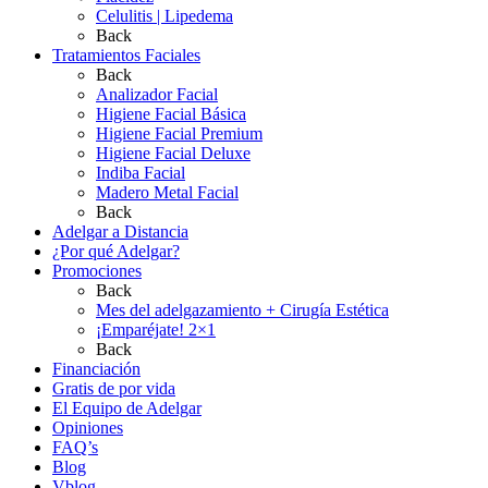
Celulitis | Lipedema
Back
Tratamientos Faciales
Back
Analizador Facial
Higiene Facial Básica
Higiene Facial Premium
Higiene Facial Deluxe
Indiba Facial
Madero Metal Facial
Back
Adelgar a Distancia
¿Por qué Adelgar?
Promociones
Back
Mes del adelgazamiento + Cirugía Estética
¡Emparéjate! 2×1
Back
Financiación
Gratis de por vida
El Equipo de Adelgar
Opiniones
FAQ’s
Blog
Vblog