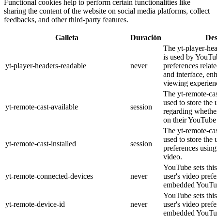
Functional cookies help to perform certain functionalities like
sharing the content of the website on social media platforms, collect
feedbacks, and other third-party features.
Galleta
Duración
Des
The yt-player-he
is used by YouTub
yt-player-headers-readable
never
preferences relat
and interface, en
viewing experien
The yt-remote-cas
used to store the 
yt-remote-cast-available
session
regarding whether
on their YouTube 
The yt-remote-cas
used to store the 
yt-remote-cast-installed
session
preferences usi
video.
YouTube sets this
yt-remote-connected-devices
never
user's video pref
embedded YouTub
YouTube sets this
yt-remote-device-id
never
user's video pref
embedded YouTub