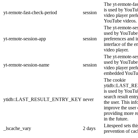
The yt-remote-fa
is used by YouTub
yt-remote-fast-check-period
session
video player pre
YouTube videos.
The yt-remote-ses
used by YouTube 
yt-remote-session-app
session
preferences and i
interface of the
video player.
The yt-remote-se
used by YouTube t
yt-remote-session-name
session
video player pref
embedded YouTub
The cookie
ytidb::LAST_
is used by YouTube
search result entr
ytidb::LAST_RESULT_ENTRY_KEY
never
the user. This inf
improve the user
providing more re
in the future.
Litespeed sets thi
_lscache_vary
2 days
prevention of cac