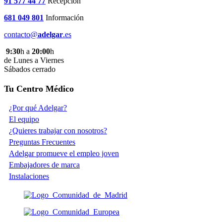
91 577 44 77
Recepción
681 049 801
Información
contacto@
adelgar
.es
9:30
h a
20:00
h
de Lunes a Viernes
Sábados cerrado
Tu Centro Médico
¿Por qué Adelgar?
El equipo
¿Quieres trabajar con nosotros?
Preguntas Frecuentes
Adelgar promueve el empleo joven
Embajadores de marca
Instalaciones