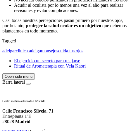
Acudir al oculista por lo menos una vez al año para realizar
revisiones y evitar complicaciones.
Casi todas nuestras percepciones pasan primero por nuestros ojos,
por lo tanto,
proteger la salud ocular es un objetivo
que debemos
plantearnos en todo momento.
Tagged
adelgar
clinica adelgar
consejos
cuida tus ojos
El ejercicio un secreto para relajarse
Ritual de Aromaterapia con Vela Kaori
Open side menu
Barra lateral
Centro médico autorizado
CS15360
Calle
Francisco Silvela
, 71
Entreplanta 1ºE
28028
Madrid