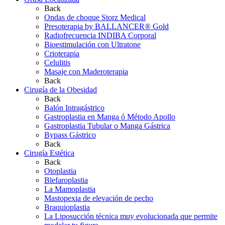
Back
Ondas de choque Storz Medical
Presoterapia by BALLANCER® Gold
Radiofrecuencia INDIBA Corporal
Bioestimulación con Ultratone
Crioterapia
Celulitis
Masaje con Maderoterapia
Back
Cirugía de la Obesidad
Back
Balón Intragástrico
Gastroplastia en Manga ó Método Apollo
Gastroplastia Tubular o Manga Gástrica
Bypass Gástrico
Back
Cirugía Estética
Back
Otoplastia
Blefaroplastia
La Mamoplastia
Mastopexia de elevación de pecho
Braquioplastia
La Liposucción técnica muy evolucionada que permite