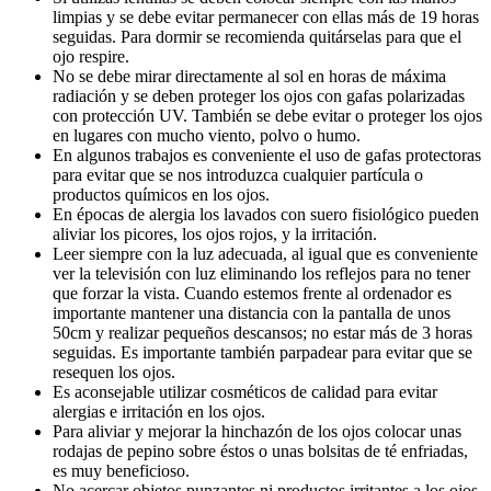
limpias y se debe evitar permanecer con ellas más de 19 horas
seguidas. Para dormir se recomienda quitárselas para que el
ojo respire.
No se debe mirar directamente al sol en horas de máxima
radiación y se deben proteger los ojos con gafas polarizadas
con protección UV. También se debe evitar o proteger los ojos
en lugares con mucho viento, polvo o humo.
En algunos trabajos es conveniente el uso de gafas protectoras
para evitar que se nos introduzca cualquier partícula o
productos químicos en los ojos.
En épocas de alergia los lavados con suero fisiológico pueden
aliviar los picores, los ojos rojos, y la irritación.
Leer siempre con la luz adecuada, al igual que es conveniente
ver la televisión con luz eliminando los reflejos para no tener
que forzar la vista. Cuando estemos frente al ordenador es
importante mantener una distancia con la pantalla de unos
50cm y realizar pequeños descansos; no estar más de 3 horas
seguidas. Es importante también parpadear para evitar que se
resequen los ojos.
Es aconsejable utilizar cosméticos de calidad para evitar
alergias e irritación en los ojos.
Para aliviar y mejorar la hinchazón de los ojos colocar unas
rodajas de pepino sobre éstos o unas bolsitas de té enfriadas,
es muy beneficioso.
No acercar objetos punzantes ni productos irritantes a los ojos.