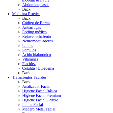
modelar tu figura
Abdominoplastia
Back
Medicina Estética
Back
Código de Barras
Antiarrugas
Peeling médico
Rejuvenecimiento
Neuromoduladores
Labios
Pomulos
Ácido hialurónico
Vitaminas
Flacidez
Celulitis | Lipedema
Back
Tratamientos Faciales
Back
Analizador Facial
Higiene Facial Básica
Higiene Facial Premium
Higiene Facial Deluxe
Indiba Facial
Madero Metal Facial