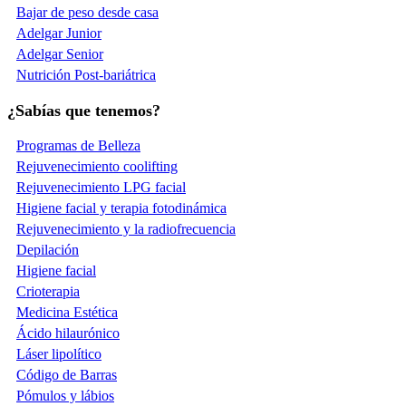
Bajar de peso desde casa
Adelgar Junior
Adelgar Senior
Nutrición Post-bariátrica
¿Sabías que tenemos?
Programas de Belleza
Rejuvenecimiento coolifting
Rejuvenecimiento LPG facial
Higiene facial y terapia fotodinámica
Rejuvenecimiento y la radiofrecuencia
Depilación
Higiene facial
Crioterapia
Medicina Estética
Ácido hilaurónico
Láser lipolítico
Código de Barras
Pómulos y lábios