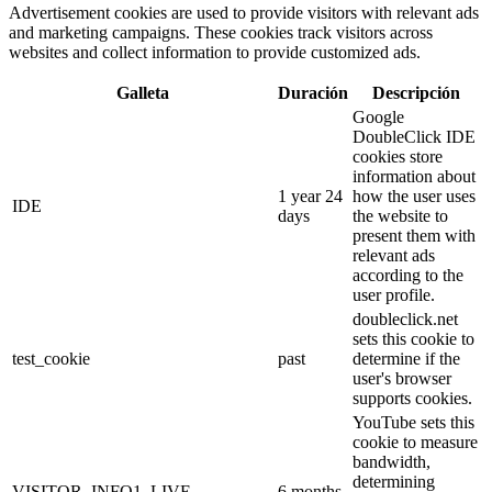
Advertisement cookies are used to provide visitors with relevant ads
and marketing campaigns. These cookies track visitors across
websites and collect information to provide customized ads.
Galleta
Duración
Descripción
Google
DoubleClick IDE
cookies store
information about
1 year 24
how the user uses
IDE
days
the website to
present them with
relevant ads
according to the
user profile.
doubleclick.net
sets this cookie to
test_cookie
past
determine if the
user's browser
supports cookies.
YouTube sets this
cookie to measure
bandwidth,
determining
VISITOR_INFO1_LIVE
6 months