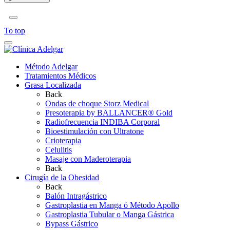
To top
Método Adelgar
Tratamientos Médicos
Grasa Localizada
Back
Ondas de choque Storz Medical
Presoterapia by BALLANCER® Gold
Radiofrecuencia INDIBA Corporal
Bioestimulación con Ultratone
Crioterapia
Celulitis
Masaje con Maderoterapia
Back
Cirugía de la Obesidad
Back
Balón Intragástrico
Gastroplastia en Manga ó Método Apollo
Gastroplastia Tubular o Manga Gástrica
Bypass Gástrico