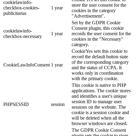
cookielawinfo-
store the user consent for the
checkbox-cookies-
1 year
cookies in the category
publicitarias
"Advertisement".
Set by the GDPR Cookie
Consent plugin, this cookie
cookielawinfo-
1 year
records the user consent for the
checkbox-necessary
cookies in the "Necessary"
category.
CookieYes sets this cookie to
record the default button state
of the corresponding category
CookieLawInfoConsent
1 year
and the status of CCPA. It
works only in coordination
with the primary cookie.
This cookie is native to PHP
applications. The cookie stores
and identifies a user's unique
session ID to manage user
PHPSESSID
session
sessions on the website. The
cookie is a session cookie and
will be deleted when all the
browser windows are closed.
The GDPR Cookie Consent
plugin sets the cookie to store