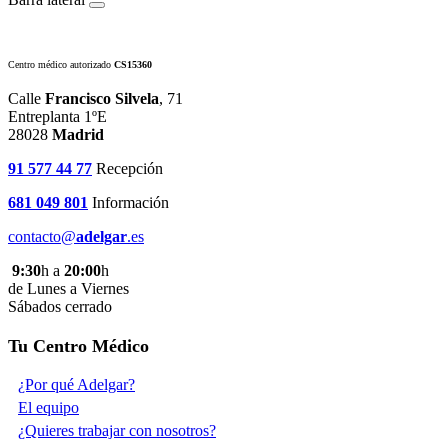
Centro médico autorizado
CS15360
Calle
Francisco Silvela
, 71
Entreplanta 1ºE
28028
Madrid
91 577 44 77
Recepción
681 049 801
Información
contacto@
adelgar
.es
9:30
h a
20:00
h
de Lunes a Viernes
Sábados cerrado
Tu Centro Médico
¿Por qué Adelgar?
El equipo
¿Quieres trabajar con nosotros?