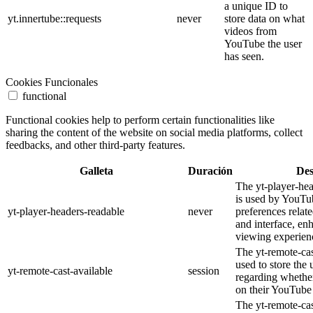
a unique ID to
yt.innertube::requests
never
store data on what
videos from
YouTube the user
has seen.
Cookies Funcionales
functional
Functional cookies help to perform certain functionalities like
sharing the content of the website on social media platforms, collect
feedbacks, and other third-party features.
Galleta
Duración
Des
The yt-player-he
is used by YouTub
yt-player-headers-readable
never
preferences relat
and interface, en
viewing experien
The yt-remote-cas
used to store the 
yt-remote-cast-available
session
regarding whether
on their YouTube 
The yt-remote-cas