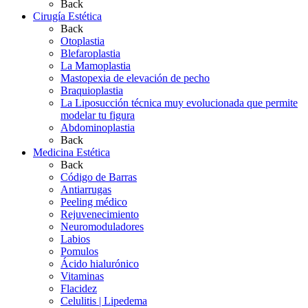
Back
Cirugía Estética
Back
Otoplastia
Blefaroplastia
La Mamoplastia
Mastopexia de elevación de pecho
Braquioplastia
La Liposucción técnica muy evolucionada que permite
modelar tu figura
Abdominoplastia
Back
Medicina Estética
Back
Código de Barras
Antiarrugas
Peeling médico
Rejuvenecimiento
Neuromoduladores
Labios
Pomulos
Ácido hialurónico
Vitaminas
Flacidez
Celulitis | Lipedema