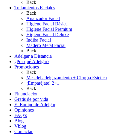
Back
Tratamientos Faciales
Back
Analizador Facial
Higiene Facial Básica
Higiene Facial Premium
Higiene Facial Deluxe
Indiba Facial
Madero Metal Facial
Back
Adelgar a Distancia
¿Por qué Adelgar?
Promociones
Back
Mes del adelgazamiento + Cirugía Estética
¡Emparéjate! 2×1
Back
Financiación
Gratis de por vida
El Equipo de Adelgar
Opiniones
FAQ’s
Blog
Vblog
Contactar