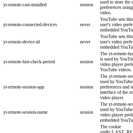
used to store the 
yt-remote-cast-installed
session
preferences usi
video.
YouTube sets this
yt-remote-connected-devices
never
user's video pref
embedded YouTub
YouTube sets this
yt-remote-device-id
never
user's video pref
embedded YouTub
The yt-remote-fa
is used by YouTub
yt-remote-fast-check-period
session
video player pre
YouTube videos.
The yt-remote-ses
used by YouTube 
yt-remote-session-app
session
preferences and i
interface of the
video player.
The yt-remote-se
used by YouTube t
yt-remote-session-name
session
video player pref
embedded YouTub
The cookie
ytidb::LAST_