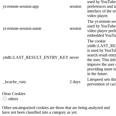
used by YouTube 
yt-remote-session-app
session
preferences and i
interface of the
video player.
The yt-remote-se
used by YouTube t
yt-remote-session-name
session
video player pref
embedded YouTub
The cookie
ytidb::LAST_
is used by YouTube
search result entr
ytidb::LAST_RESULT_ENTRY_KEY
never
the user. This inf
improve the user
providing more re
in the future.
Litespeed sets thi
_lscache_vary
2 days
prevention of cac
Otras Cookies
others
Other uncategorized cookies are those that are being analyzed and
have not been classified into a category as yet.