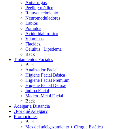
Antiarrugas
Peeling médico
Rejuvenecimiento
Neuromoduladores
Labios
Pomulos
Ácido hialurónico
Vitaminas
Flacidez
Celulitis | Lipedema
Back
Tratamientos Faciales
Back
Analizador Facial
Higiene Facial Básica
Higiene Facial Premium
Higiene Facial Deluxe
Indiba Facial
Madero Metal Facial
Back
Adelgar a Distancia
¿Por qué Adelgar?
Promociones
Back
Mes del adelgazamiento + Cirugía Estética