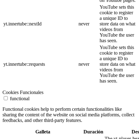
on Youtube pages.
YouTube sets this
cookie to register
a unique ID to
yt.innertube::nextId
never
store data on what
videos from
YouTube the user
has seen.
YouTube sets this
cookie to register
a unique ID to
yt.innertube::requests
never
store data on what
videos from
YouTube the user
has seen.
Cookies Funcionales
functional
Functional cookies help to perform certain functionalities like
sharing the content of the website on social media platforms, collect
feedbacks, and other third-party features.
Galleta
Duración
Des
The yt-player-he