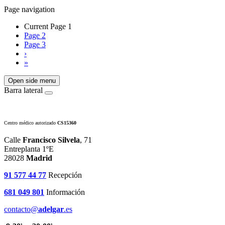
Page navigation
Current Page
1
Page
2
Page
3
›
»
Open side menu
Barra lateral
Centro médico autorizado
CS15360
Calle
Francisco Silvela
, 71
Entreplanta 1ºE
28028
Madrid
91 577 44 77
Recepción
681 049 801
Información
contacto@
adelgar
.es