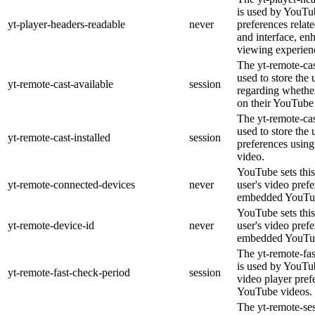
is used by YouTub
yt-player-headers-readable
never
preferences relat
and interface, en
viewing experien
The yt-remote-cas
used to store the 
yt-remote-cast-available
session
regarding whether
on their YouTube 
The yt-remote-cas
used to store the 
yt-remote-cast-installed
session
preferences usi
video.
YouTube sets this
yt-remote-connected-devices
never
user's video pref
embedded YouTub
YouTube sets this
yt-remote-device-id
never
user's video pref
embedded YouTub
The yt-remote-fa
is used by YouTub
yt-remote-fast-check-period
session
video player pre
YouTube videos.
The yt-remote-ses