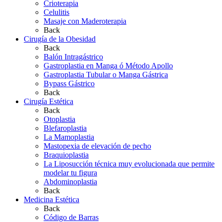
Crioterapia
Celulitis
Masaje con Maderoterapia
Back
Cirugía de la Obesidad
Back
Balón Intragástrico
Gastroplastia en Manga ó Método Apollo
Gastroplastia Tubular o Manga Gástrica
Bypass Gástrico
Back
Cirugía Estética
Back
Otoplastia
Blefaroplastia
La Mamoplastia
Mastopexia de elevación de pecho
Braquioplastia
La Liposucción técnica muy evolucionada que permite
modelar tu figura
Abdominoplastia
Back
Medicina Estética
Back
Código de Barras