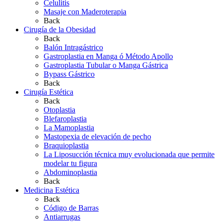
Celulitis
Masaje con Maderoterapia
Back
Cirugía de la Obesidad
Back
Balón Intragástrico
Gastroplastia en Manga ó Método Apollo
Gastroplastia Tubular o Manga Gástrica
Bypass Gástrico
Back
Cirugía Estética
Back
Otoplastia
Blefaroplastia
La Mamoplastia
Mastopexia de elevación de pecho
Braquioplastia
La Liposucción técnica muy evolucionada que permite
modelar tu figura
Abdominoplastia
Back
Medicina Estética
Back
Código de Barras
Antiarrugas