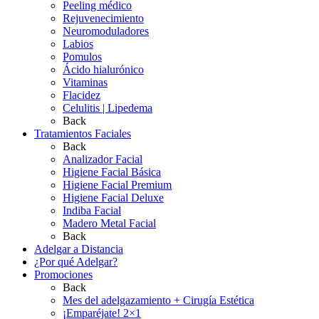
Peeling médico
Rejuvenecimiento
Neuromoduladores
Labios
Pomulos
Ácido hialurónico
Vitaminas
Flacidez
Celulitis | Lipedema
Back
Tratamientos Faciales
Back
Analizador Facial
Higiene Facial Básica
Higiene Facial Premium
Higiene Facial Deluxe
Indiba Facial
Madero Metal Facial
Back
Adelgar a Distancia
¿Por qué Adelgar?
Promociones
Back
Mes del adelgazamiento + Cirugía Estética
¡Emparéjate! 2×1