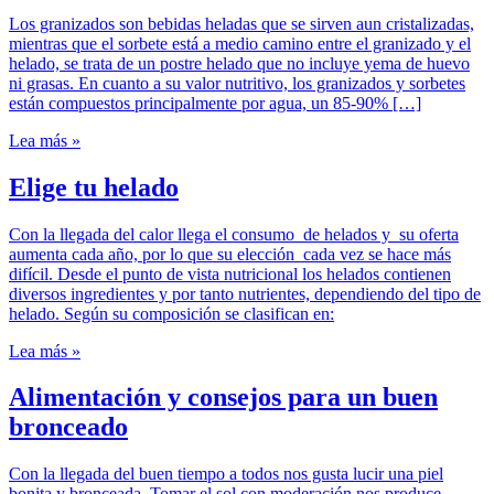
Los granizados son bebidas heladas que se sirven aun cristalizadas,
mientras que el sorbete está a medio camino entre el granizado y el
helado, se trata de un postre helado que no incluye yema de huevo
ni grasas. En cuanto a su valor nutritivo, los granizados y sorbetes
están compuestos principalmente por agua, un 85-90% […]
Lea más »
Elige tu helado
Con la llegada del calor llega el consumo de helados y su oferta
aumenta cada año, por lo que su elección cada vez se hace más
difícil. Desde el punto de vista nutricional los helados contienen
diversos ingredientes y por tanto nutrientes, dependiendo del tipo de
helado. Según su composición se clasifican en:
Lea más »
Alimentación y consejos para un buen
bronceado
Con la llegada del buen tiempo a todos nos gusta lucir una piel
bonita y bronceada. Tomar el sol con moderación nos produce