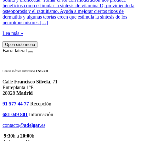
beneficios como estimular la síntesis de vitamina D, previniendo la
osteoporosis y el raquitismo. Ayuda a mejorar ciertos tipos de
dermatitis y algunas teorías creen que estimula la síntesis de los
neurotransmisores […]
Lea más »
Open side menu
Barra lateral
Centro médico autorizado
CS15360
Calle
Francisco Silvela
, 71
Entreplanta 1ºE
28028
Madrid
91 577 44 77
Recepción
681 049 801
Información
contacto@
adelgar
.es
9:30
h a
20:00
h