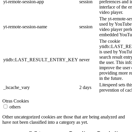
yt-remote-session-app
session
preferences and i
interface of the
video player.
The yt-remote-se
used by YouTube t
yt-remote-session-name
session
video player pref
embedded YouTub
The cookie
ytidb::LAST_
is used by YouTube
search result entr
ytidb::LAST_RESULT_ENTRY_KEY
never
the user. This inf
improve the user
providing more re
in the future.
Litespeed sets thi
_lscache_vary
2 days
prevention of cac
Otras Cookies
others
Other uncategorized cookies are those that are being analyzed and
have not been classified into a category as yet.