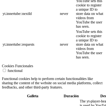
YouTube sets this
cookie to register
a unique ID to
yt.innertube::nextId
never
store data on what
videos from
YouTube the user
has seen.
YouTube sets this
cookie to register
a unique ID to
yt.innertube::requests
never
store data on what
videos from
YouTube the user
has seen.
Cookies Funcionales
functional
Functional cookies help to perform certain functionalities like
sharing the content of the website on social media platforms, collect
feedbacks, and other third-party features.
Galleta
Duración
Des
The yt-player-he
is used by YouTub