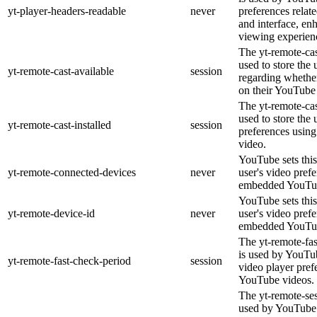
yt-player-headers-readable
never
preferences relat
and interface, en
viewing experien
The yt-remote-cas
used to store the 
yt-remote-cast-available
session
regarding whether
on their YouTube 
The yt-remote-cas
used to store the 
yt-remote-cast-installed
session
preferences usi
video.
YouTube sets this
yt-remote-connected-devices
never
user's video pref
embedded YouTub
YouTube sets this
yt-remote-device-id
never
user's video pref
embedded YouTub
The yt-remote-fa
is used by YouTub
yt-remote-fast-check-period
session
video player pre
YouTube videos.
The yt-remote-ses
used by YouTube 