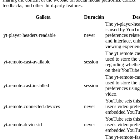
feedbacks, and other third-party features.
Galleta
Duración
Des
The yt-player-he
is used by YouTub
yt-player-headers-readable
never
preferences relat
and interface, en
viewing experien
The yt-remote-cas
used to store the 
yt-remote-cast-available
session
regarding whether
on their YouTube 
The yt-remote-cas
used to store the 
yt-remote-cast-installed
session
preferences usi
video.
YouTube sets this
yt-remote-connected-devices
never
user's video pref
embedded YouTub
YouTube sets this
yt-remote-device-id
never
user's video pref
embedded YouTub
The yt-remote-fa