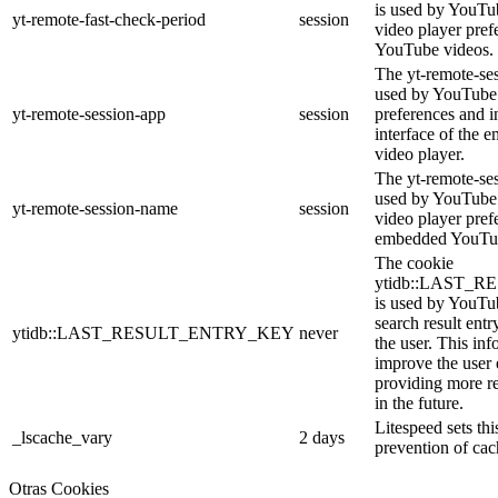
is used by YouTub
yt-remote-fast-check-period
session
video player pre
YouTube videos.
The yt-remote-ses
used by YouTube 
yt-remote-session-app
session
preferences and i
interface of the
video player.
The yt-remote-se
used by YouTube t
yt-remote-session-name
session
video player pref
embedded YouTub
The cookie
ytidb::LAST_
is used by YouTube
search result entr
ytidb::LAST_RESULT_ENTRY_KEY
never
the user. This inf
improve the user
providing more re
in the future.
Litespeed sets thi
_lscache_vary
2 days
prevention of cac
Otras Cookies