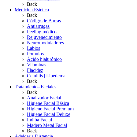
Back
Medicina Estética
Back
Código de Barras
Antiarrugas
Peeling médico
Rejuvenecimiento
Neuromoduladores
Labios
Pomulos
Ácido hialurónico
Vitaminas
Flacidez
Celulitis | Lipedema
Back
Tratamientos Faciales
Back
Analizador Facial
Higiene Facial Básica
Higiene Facial Premium
Higiene Facial Deluxe
Indiba Facial
Madero Metal Facial
Back
Adelgar a Distancia