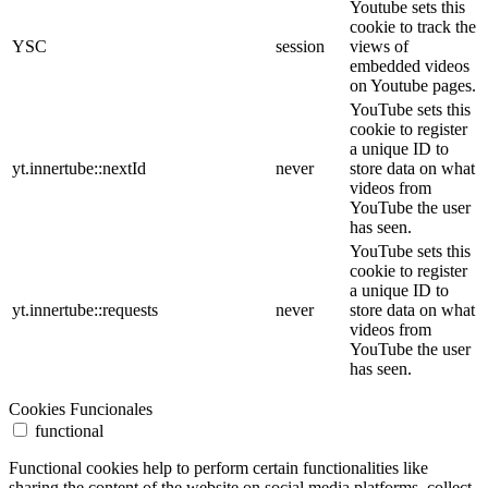
Youtube sets this
cookie to track the
YSC
session
views of
embedded videos
on Youtube pages.
YouTube sets this
cookie to register
a unique ID to
yt.innertube::nextId
never
store data on what
videos from
YouTube the user
has seen.
YouTube sets this
cookie to register
a unique ID to
yt.innertube::requests
never
store data on what
videos from
YouTube the user
has seen.
Cookies Funcionales
functional
Functional cookies help to perform certain functionalities like
sharing the content of the website on social media platforms, collect