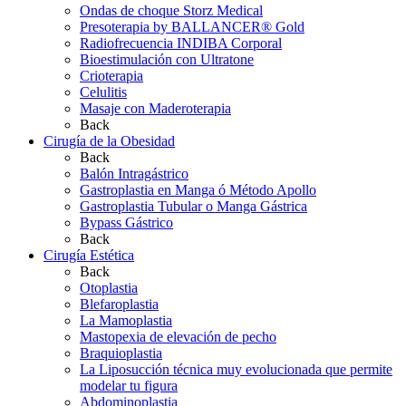
Ondas de choque Storz Medical
Presoterapia by BALLANCER® Gold
Radiofrecuencia INDIBA Corporal
Bioestimulación con Ultratone
Crioterapia
Celulitis
Masaje con Maderoterapia
Back
Cirugía de la Obesidad
Back
Balón Intragástrico
Gastroplastia en Manga ó Método Apollo
Gastroplastia Tubular o Manga Gástrica
Bypass Gástrico
Back
Cirugía Estética
Back
Otoplastia
Blefaroplastia
La Mamoplastia
Mastopexia de elevación de pecho
Braquioplastia
La Liposucción técnica muy evolucionada que permite
modelar tu figura
Abdominoplastia