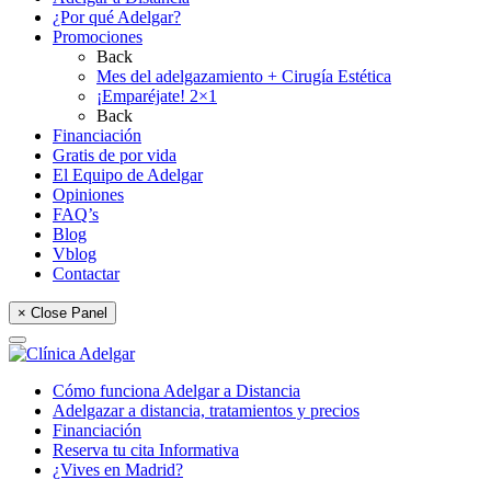
¿Por qué Adelgar?
Promociones
Back
Mes del adelgazamiento + Cirugía Estética
¡Emparéjate! 2×1
Back
Financiación
Gratis de por vida
El Equipo de Adelgar
Opiniones
FAQ’s
Blog
Vblog
Contactar
× Close Panel
Cómo funciona Adelgar a Distancia
Adelgazar a distancia, tratamientos y precios
Financiación
Reserva tu cita Informativa
¿Vives en Madrid?