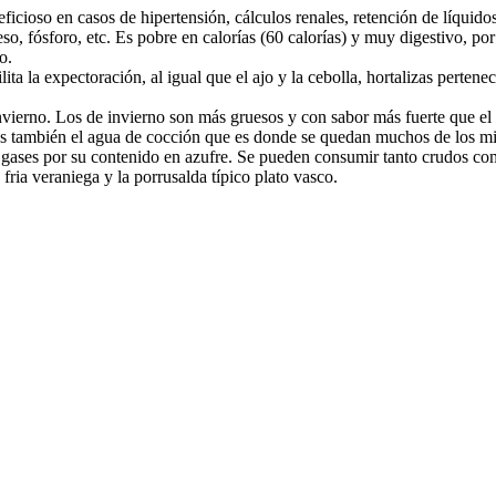
eficioso en casos de hipertensión, cálculos renales, retención de líquid
so, fósforo, etc. Es pobre en calorías (60 calorías) y muy digestivo, p
o.
ilita la expectoración, al igual que el ajo y la cebolla, hortalizas pert
nvierno. Los de invierno son más gruesos y con sabor más fuerte que el 
os también el agua de cocción que es donde se quedan muchos de los m
 gases por su contenido en azufre. Se pueden consumir tanto crudos co
fria veraniega y la porrusalda típico plato vasco.