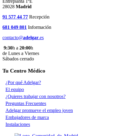
Entreplanta 1ºE
28028
Madrid
91 577 44 77
Recepción
681 049 801
Información
contacto@
adelgar
.es
9:30
h a
20:00
h
de Lunes a Viernes
Sábados cerrado
Tu Centro Médico
¿Por qué Adelgar?
El equipo
¿Quieres trabajar con nosotros?
Preguntas Frecuentes
Adelgar promueve el empleo joven
Embajadores de marca
Instalaciones