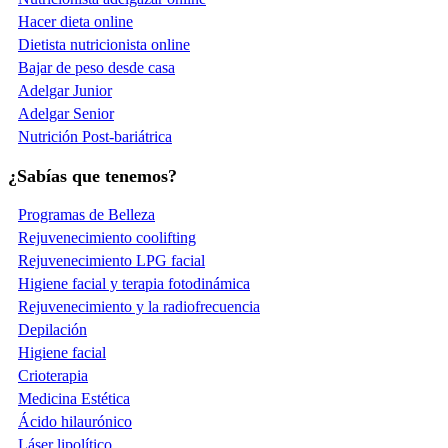
Hacer dieta online
Dietista nutricionista online
Bajar de peso desde casa
Adelgar Junior
Adelgar Senior
Nutrición Post-bariátrica
¿Sabías que tenemos?
Programas de Belleza
Rejuvenecimiento coolifting
Rejuvenecimiento LPG facial
Higiene facial y terapia fotodinámica
Rejuvenecimiento y la radiofrecuencia
Depilación
Higiene facial
Crioterapia
Medicina Estética
Ácido hilaurónico
Láser lipolítico