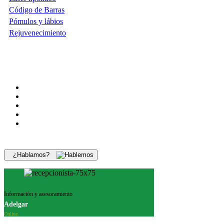
Código de Barras
Pómulos y lábios
Rejuvenecimiento
¿Hablamos?
Información y asesoramiento
Adelgar
Online