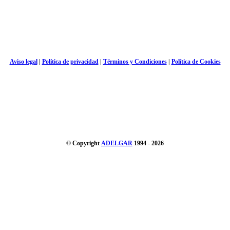
Aviso legal
|
Política de privacidad
|
Términos y Condiciones
|
Política de Cookies
© Copyright
ADELGAR
1994 - 2026