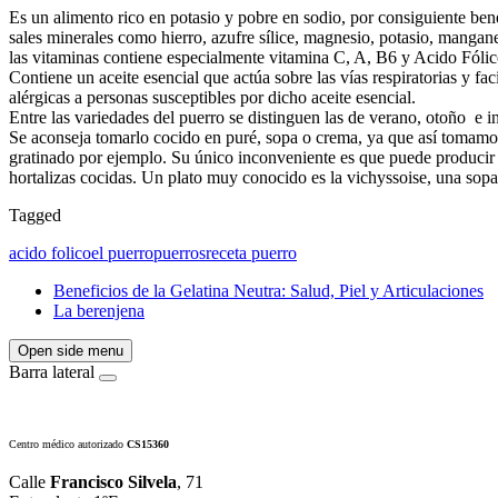
Es un alimento rico en potasio y pobre en sodio, por consiguiente ben
sales minerales como hierro, azufre sílice, magnesio, potasio, mangane
las vitaminas contiene especialmente vitamina C, A, B6 y Acido Fólic
Contiene un aceite esencial que actúa sobre las vías respiratorias y fac
alérgicas a personas susceptibles por dicho aceite esencial.
Entre las variedades del puerro se distinguen las de verano, otoño e i
Se aconseja tomarlo cocido en puré, sopa o crema, ya que así tomam
gratinado por ejemplo. Su único inconveniente es que puede producir
hortalizas cocidas. Un plato muy conocido es la vichyssoise, una sopa 
Tagged
acido folico
el puerro
puerros
receta puerro
Beneficios de la Gelatina Neutra: Salud, Piel y Articulaciones
La berenjena
Open side menu
Barra lateral
Centro médico autorizado
CS15360
Calle
Francisco Silvela
, 71