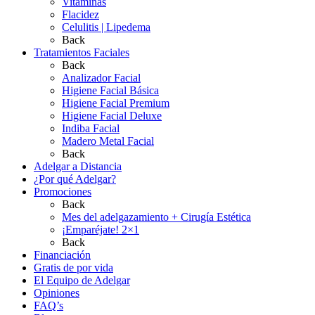
Vitaminas
Flacidez
Celulitis | Lipedema
Back
Tratamientos Faciales
Back
Analizador Facial
Higiene Facial Básica
Higiene Facial Premium
Higiene Facial Deluxe
Indiba Facial
Madero Metal Facial
Back
Adelgar a Distancia
¿Por qué Adelgar?
Promociones
Back
Mes del adelgazamiento + Cirugía Estética
¡Emparéjate! 2×1
Back
Financiación
Gratis de por vida
El Equipo de Adelgar
Opiniones
FAQ’s