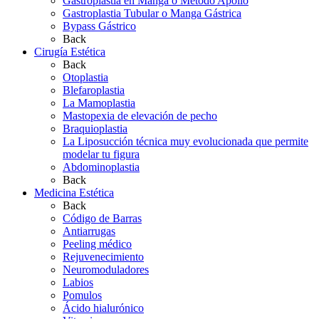
Gastroplastia en Manga ó Método Apollo
Gastroplastia Tubular o Manga Gástrica
Bypass Gástrico
Back
Cirugía Estética
Back
Otoplastia
Blefaroplastia
La Mamoplastia
Mastopexia de elevación de pecho
Braquioplastia
La Liposucción técnica muy evolucionada que permite
modelar tu figura
Abdominoplastia
Back
Medicina Estética
Back
Código de Barras
Antiarrugas
Peeling médico
Rejuvenecimiento
Neuromoduladores
Labios
Pomulos
Ácido hialurónico