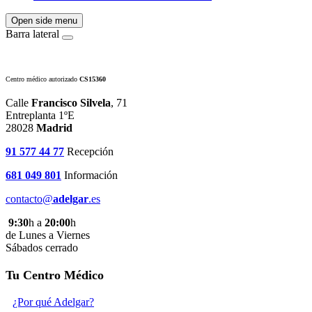
Open side menu
Barra lateral
Centro médico autorizado
CS15360
Calle
Francisco Silvela
, 71
Entreplanta 1ºE
28028
Madrid
91 577 44 77
Recepción
681 049 801
Información
contacto@
adelgar
.es
9:30
h a
20:00
h
de Lunes a Viernes
Sábados cerrado
Tu Centro Médico
¿Por qué Adelgar?