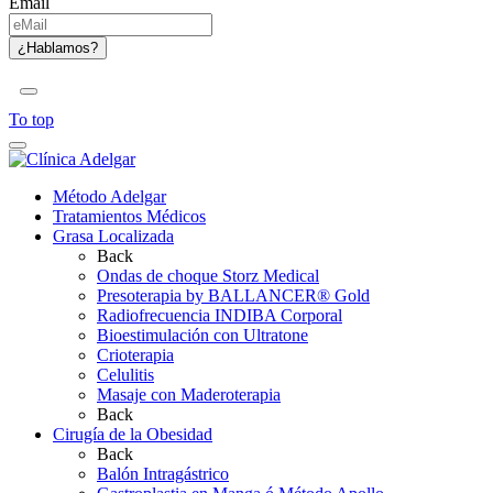
Email
To top
Método Adelgar
Tratamientos Médicos
Grasa Localizada
Back
Ondas de choque Storz Medical
Presoterapia by BALLANCER® Gold
Radiofrecuencia INDIBA Corporal
Bioestimulación con Ultratone
Crioterapia
Celulitis
Masaje con Maderoterapia
Back
Cirugía de la Obesidad
Back
Balón Intragástrico