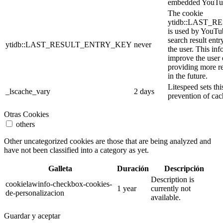
embedded YouTub
The cookie
ytidb::LAST_
is used by YouTube
search result entr
ytidb::LAST_RESULT_ENTRY_KEY
never
the user. This inf
improve the user
providing more re
in the future.
Litespeed sets thi
_lscache_vary
2 days
prevention of cac
Otras Cookies
others
Other uncategorized cookies are those that are being analyzed and
have not been classified into a category as yet.
Galleta
Duración
Descripción
Description is
cookielawinfo-checkbox-cookies-
1 year
currently not
de-personalizacion
available.
Guardar y aceptar