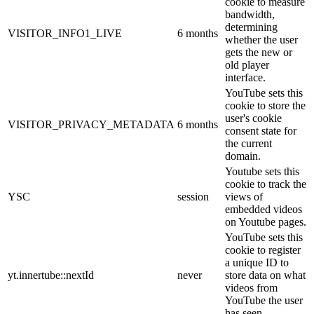
cookie to measure
bandwidth,
determining
VISITOR_INFO1_LIVE
6 months
whether the user
gets the new or
old player
interface.
YouTube sets this
cookie to store the
user's cookie
VISITOR_PRIVACY_METADATA
6 months
consent state for
the current
domain.
Youtube sets this
cookie to track the
YSC
session
views of
embedded videos
on Youtube pages.
YouTube sets this
cookie to register
a unique ID to
yt.innertube::nextId
never
store data on what
videos from
YouTube the user
has seen.