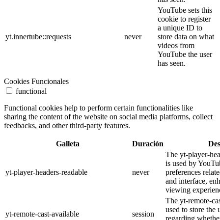
YouTube sets this
cookie to register
a unique ID to
yt.innertube::requests
never
store data on what
videos from
YouTube the user
has seen.
Cookies Funcionales
functional
Functional cookies help to perform certain functionalities like
sharing the content of the website on social media platforms, collect
feedbacks, and other third-party features.
Galleta
Duración
Des
The yt-player-he
is used by YouTub
yt-player-headers-readable
never
preferences relat
and interface, en
viewing experien
The yt-remote-cas
used to store the 
yt-remote-cast-available
session
regarding whether