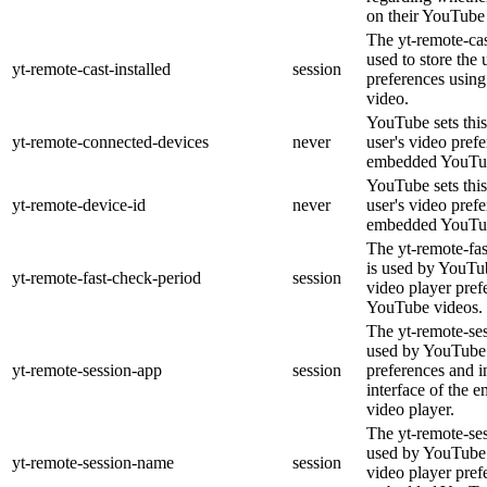
on their YouTube 
The yt-remote-cas
used to store the 
yt-remote-cast-installed
session
preferences usi
video.
YouTube sets this
yt-remote-connected-devices
never
user's video pref
embedded YouTub
YouTube sets this
yt-remote-device-id
never
user's video pref
embedded YouTub
The yt-remote-fa
is used by YouTub
yt-remote-fast-check-period
session
video player pre
YouTube videos.
The yt-remote-ses
used by YouTube 
yt-remote-session-app
session
preferences and i
interface of the
video player.
The yt-remote-se
used by YouTube t
yt-remote-session-name
session
video player pref