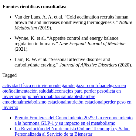
Fuentes científicas consultadas:
Van der Lans, A. A. et al. “Cold acclimation recruits human
brown fat and increases nonshivering thermogenesis.”
Nature
Metabolism
(2019).
Wynne, K. et al. “Appetite control and energy balance
regulation in humans.”
New England Journal of Medicine
(2021).
Lam, R. W. et al. “Seasonal affective disorder and
carbohydrate craving.”
Journal of Affective Disorders
(2020).
Tagged
actividad física en invierno
adelgar
adelgazar con frío
adelgazar en
otoño
alimentación saludable
consejos para perder peso
dieta en
invierno
equipo médico
habitos saludables
hambre
emocional
metabolismo estacional
nutrición estacional
perder peso en
invierno
Premio Fronteras del Conocimiento 2025: Un reconocimiento
a la hormona GLP-1 y su impacto en el metabolismo
La Revolución del Nutricionista Online: Tecnología y Salud
Personalizada al Servicio de tu Bienestar