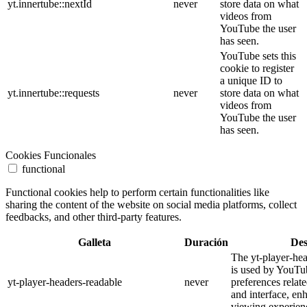
yt.innertube::nextId
never
store data on what
videos from
YouTube the user
has seen.
YouTube sets this
cookie to register
a unique ID to
yt.innertube::requests
never
store data on what
videos from
YouTube the user
has seen.
Cookies Funcionales
functional
Functional cookies help to perform certain functionalities like
sharing the content of the website on social media platforms, collect
feedbacks, and other third-party features.
Galleta
Duración
Des
The yt-player-he
is used by YouTub
yt-player-headers-readable
never
preferences relat
and interface, en
viewing experien