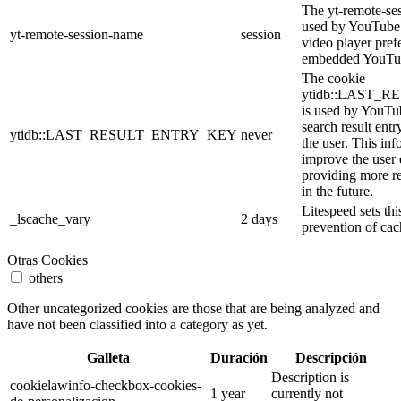
The yt-remote-se
used by YouTube t
yt-remote-session-name
session
video player pref
embedded YouTub
The cookie
ytidb::LAST_
is used by YouTube
search result entr
ytidb::LAST_RESULT_ENTRY_KEY
never
the user. This inf
improve the user
providing more re
in the future.
Litespeed sets thi
_lscache_vary
2 days
prevention of cac
Otras Cookies
others
Other uncategorized cookies are those that are being analyzed and
have not been classified into a category as yet.
Galleta
Duración
Descripción
Description is
cookielawinfo-checkbox-cookies-
1 year
currently not