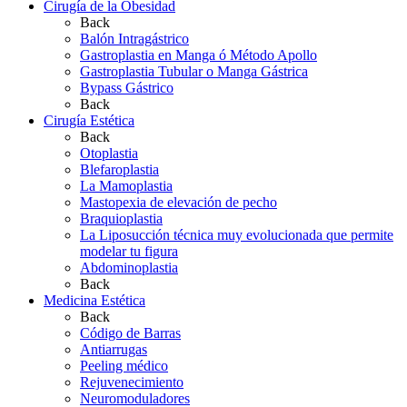
Cirugía de la Obesidad
Back
Balón Intragástrico
Gastroplastia en Manga ó Método Apollo
Gastroplastia Tubular o Manga Gástrica
Bypass Gástrico
Back
Cirugía Estética
Back
Otoplastia
Blefaroplastia
La Mamoplastia
Mastopexia de elevación de pecho
Braquioplastia
La Liposucción técnica muy evolucionada que permite
modelar tu figura
Abdominoplastia
Back
Medicina Estética
Back
Código de Barras
Antiarrugas
Peeling médico
Rejuvenecimiento
Neuromoduladores