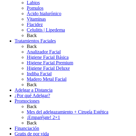
Labios
Pomulos
Ácido hialurónico
Vitaminas
Flacidez
Celulitis | Lipedema
Back
Tratamientos Faciales
Back
Analizador Facial
Higiene Facial Básica
Higiene Facial Premium
Higiene Facial Deluxe
Indiba Facial
Madero Metal Facial
Back
Adelgar a Distancia
¿Por qué Adelgar?
Promociones
Back
Mes del adelgazamiento + Cirugía Estética
¡Emparéjate! 2×1
Back
Financiación
Gratis de por vida