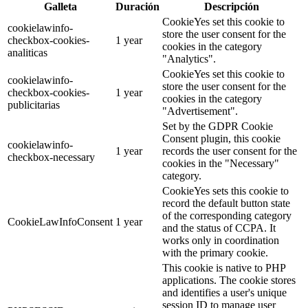
Galleta
Duración
Descripción
CookieYes set this cookie to
cookielawinfo-
store the user consent for the
checkbox-cookies-
1 year
cookies in the category
analiticas
"Analytics".
CookieYes set this cookie to
cookielawinfo-
store the user consent for the
checkbox-cookies-
1 year
cookies in the category
publicitarias
"Advertisement".
Set by the GDPR Cookie
Consent plugin, this cookie
cookielawinfo-
1 year
records the user consent for the
checkbox-necessary
cookies in the "Necessary"
category.
CookieYes sets this cookie to
record the default button state
of the corresponding category
CookieLawInfoConsent
1 year
and the status of CCPA. It
works only in coordination
with the primary cookie.
This cookie is native to PHP
applications. The cookie stores
and identifies a user's unique
session ID to manage user