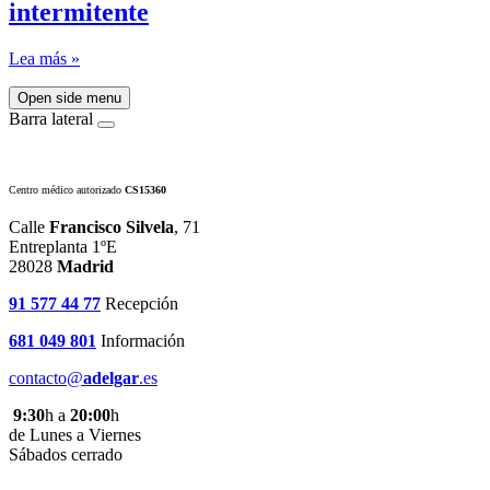
intermitente
Lea más »
Open side menu
Barra lateral
Centro médico autorizado
CS15360
Calle
Francisco Silvela
, 71
Entreplanta 1ºE
28028
Madrid
91 577 44 77
Recepción
681 049 801
Información
contacto@
adelgar
.es
9:30
h a
20:00
h
de Lunes a Viernes
Sábados cerrado