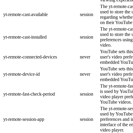
The yt-remote-cas
used to store the 
yt-remote-cast-available
session
regarding whether
on their YouTube 
The yt-remote-cas
used to store the 
yt-remote-cast-installed
session
preferences usi
video.
YouTube sets this
yt-remote-connected-devices
never
user's video pref
embedded YouTub
YouTube sets this
yt-remote-device-id
never
user's video pref
embedded YouTub
The yt-remote-fa
is used by YouTub
yt-remote-fast-check-period
session
video player pre
YouTube videos.
The yt-remote-ses
used by YouTube 
yt-remote-session-app
session
preferences and i
interface of the
video player.