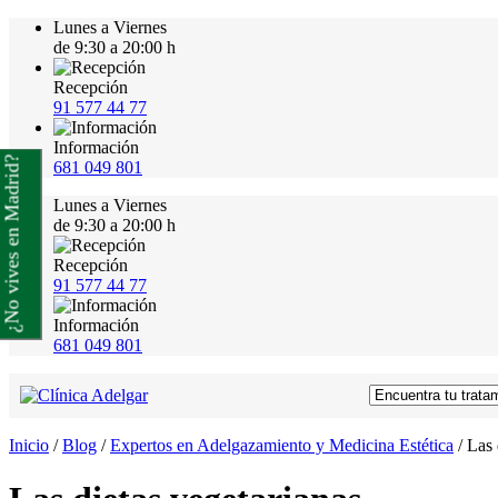
Lunes a Viernes
de 9:30 a 20:00 h
Recepción
91 577 44 77
Información
¿No vives en Madrid?
681 049 801
Lunes a Viernes
de 9:30 a 20:00 h
Recepción
91 577 44 77
Información
681 049 801
Inicio
/
Blog
/
Expertos en Adelgazamiento y Medicina Estética
/
Las 