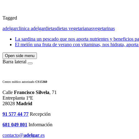
Tagged
adelgar
clinica adelgar
dietas
dietas vegetarianas
vegetarinas
La sardina un pescado que nos aporta nutrientes y beneficios pa
El melón una fruta de verano con vitaminas, nos hidrata, aporta
Open side menu
Barra lateral
Centro médico autorizado
CS15360
Calle
Francisco Silvela
, 71
Entreplanta 1ºE
28028
Madrid
91 577 44 77
Recepción
681 049 801
Información
contacto@
adelgar
.es