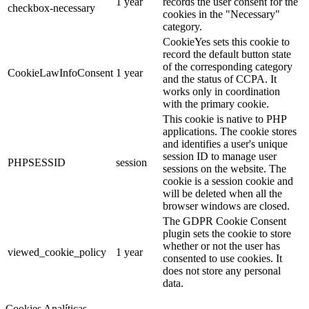
1 year
records the user consent for the
checkbox-necessary
cookies in the "Necessary"
category.
CookieYes sets this cookie to
record the default button state
of the corresponding category
CookieLawInfoConsent
1 year
and the status of CCPA. It
works only in coordination
with the primary cookie.
This cookie is native to PHP
applications. The cookie stores
and identifies a user's unique
session ID to manage user
PHPSESSID
session
sessions on the website. The
cookie is a session cookie and
will be deleted when all the
browser windows are closed.
The GDPR Cookie Consent
plugin sets the cookie to store
whether or not the user has
viewed_cookie_policy
1 year
consented to use cookies. It
does not store any personal
data.
Cookies Analíticas