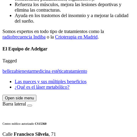
Refuerza los músculos, mejora las lesiones deportivas y
elimina las contracturas.
Ayuda en los trastornos del insomnio y a mejorar la calidad
del sueño.
Somos expertos en todo tipo de tratamientos como la
radiofrecuencia Indiba
o la
Crioterapia en Madrid
.
El Equipo de Adelgar
Tagged
belleza
bienestar
medicina estética
tratamiento
Las nueces y sus múltiples beneficios
¿Qué es el láser metabólico?
Open side menu
Barra lateral
Centro médico autorizado
CS15360
Calle
Francisco Silvela
, 71