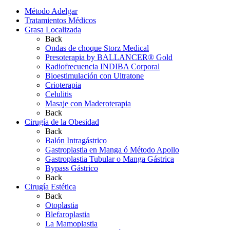
Método Adelgar
Tratamientos Médicos
Grasa Localizada
Back
Ondas de choque Storz Medical
Presoterapia by BALLANCER® Gold
Radiofrecuencia INDIBA Corporal
Bioestimulación con Ultratone
Crioterapia
Celulitis
Masaje con Maderoterapia
Back
Cirugía de la Obesidad
Back
Balón Intragástrico
Gastroplastia en Manga ó Método Apollo
Gastroplastia Tubular o Manga Gástrica
Bypass Gástrico
Back
Cirugía Estética
Back
Otoplastia
Blefaroplastia
La Mamoplastia