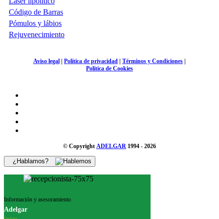
Láser lipolítico
Código de Barras
Pómulos y lábios
Rejuvenecimiento
Aviso legal
|
Política de privacidad
|
Términos y Condiciones
|
Política de Cookies
© Copyright
ADELGAR
1994 - 2026
¿Hablamos?
Información y asesoramiento
Adelgar
Online