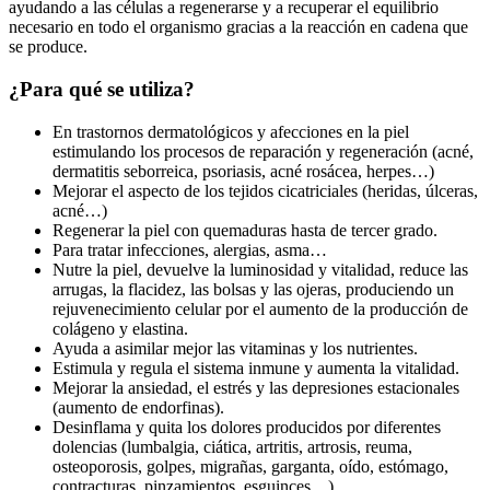
ayudando a las células a regenerarse y a recuperar el equilibrio
necesario en todo el organismo gracias a la reacción en cadena que
se produce.
¿Para qué se utiliza?
En trastornos dermatológicos y afecciones en la piel
estimulando los procesos de reparación y regeneración (acné,
dermatitis seborreica, psoriasis, acné rosácea, herpes…)
Mejorar el aspecto de los tejidos cicatriciales (heridas, úlceras,
acné…)
Regenerar la piel con quemaduras hasta de tercer grado.
Para tratar infecciones, alergias, asma…
Nutre la piel, devuelve la luminosidad y vitalidad, reduce las
arrugas, la flacidez, las bolsas y las ojeras, produciendo un
rejuvenecimiento celular por el aumento de la producción de
colágeno y elastina.
Ayuda a asimilar mejor las vitaminas y los nutrientes.
Estimula y regula el sistema inmune y aumenta la vitalidad.
Mejorar la ansiedad, el estrés y las depresiones estacionales
(aumento de endorfinas).
Desinflama y quita los dolores producidos por diferentes
dolencias (lumbalgia, ciática, artritis, artrosis, reuma,
osteoporosis, golpes, migrañas, garganta, oído, estómago,
contracturas, pinzamientos, esguinces…).