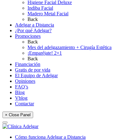
Higiene Facial Deluxe
Indiba Facial
Madero Metal Facial
Back
Adelgar a Distancia
¿Por qué Adelgar?
Promociones
Back
Mes del adelgazamiento + Cirugía Estética
¡Emparéjate! 2×1
Back
Financiación
Gratis de por vida
El Equipo de Adelgar
Opiniones
FAQ’s
Blog
Vblog
Contactar
× Close Panel
Cómo funciona Adelgar a Distancia