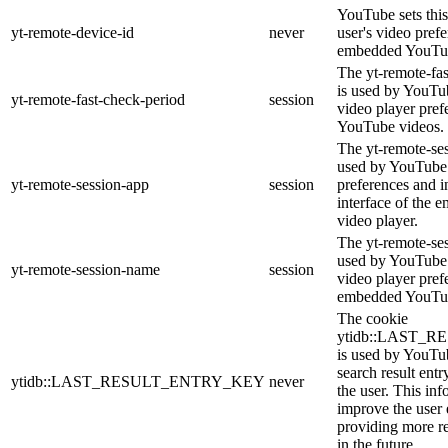
YouTube sets this
yt-remote-device-id
never
user's video pref
embedded YouTub
The yt-remote-fa
is used by YouTub
yt-remote-fast-check-period
session
video player pre
YouTube videos.
The yt-remote-ses
used by YouTube 
yt-remote-session-app
session
preferences and i
interface of the
video player.
The yt-remote-se
used by YouTube t
yt-remote-session-name
session
video player pref
embedded YouTub
The cookie
ytidb::LAST_
is used by YouTube
search result entr
ytidb::LAST_RESULT_ENTRY_KEY
never
the user. This inf
improve the user
providing more re
in the future.