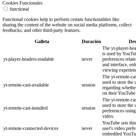
Cookies Funcionales
functional
Functional cookies help to perform certain functionalities like
sharing the content of the website on social media platforms, collect
feedbacks, and other third-party features.
Galleta
Duración
Des
The yt-player-he
is used by YouTub
yt-player-headers-readable
never
preferences relat
and interface, en
viewing experien
The yt-remote-cas
used to store the 
yt-remote-cast-available
session
regarding whether
on their YouTube 
The yt-remote-cas
used to store the 
yt-remote-cast-installed
session
preferences usi
video.
YouTube sets this
yt-remote-connected-devices
never
user's video pref
embedded YouTub