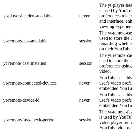
The yt-player-he
is used by YouTub
yt-player-headers-readable
never
preferences relat
and interface, en
viewing experien
The yt-remote-cas
used to store the 
yt-remote-cast-available
session
regarding whether
on their YouTube 
The yt-remote-cas
used to store the 
yt-remote-cast-installed
session
preferences usi
video.
YouTube sets this
yt-remote-connected-devices
never
user's video pref
embedded YouTub
YouTube sets this
yt-remote-device-id
never
user's video pref
embedded YouTub
The yt-remote-fa
is used by YouTub
yt-remote-fast-check-period
session
video player pre
YouTube videos.