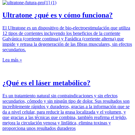
Ultratone ¿qué es y cómo funciona?
El Ultratone es un dispositivo de bio-electroestimulación que utiliza
12 tipos de corrientes incluyendo los beneficios de la corriente
Galvánica (corriente continua) y Farádica (corriente alterna) que
impide y retrasa la degeneración de las fibras musculares, sin efectos
secundarios.
Lea más »
¿Qué es el láser metabólico?
Es un tratamiento natural sin contraindicaciones y sin efectos
secundarios, cómodo y sin ningún tipo de dolor. Sus resultados son
increíblemente rápidos y duraderos, gracias a la información que se
da a nivel celular, para reducir la grasa localizada y el volumen, y
que gracias a las técnicas que combina, también reafirma el tejido,
mejora la circulación venosa y linfática, elimina toxinas y
proporciona unos resultados duraderos