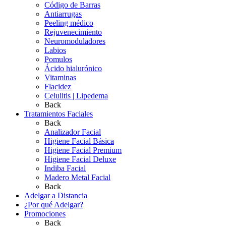
Código de Barras
Antiarrugas
Peeling médico
Rejuvenecimiento
Neuromoduladores
Labios
Pomulos
Ácido hialurónico
Vitaminas
Flacidez
Celulitis | Lipedema
Back
Tratamientos Faciales
Back
Analizador Facial
Higiene Facial Básica
Higiene Facial Premium
Higiene Facial Deluxe
Indiba Facial
Madero Metal Facial
Back
Adelgar a Distancia
¿Por qué Adelgar?
Promociones
Back