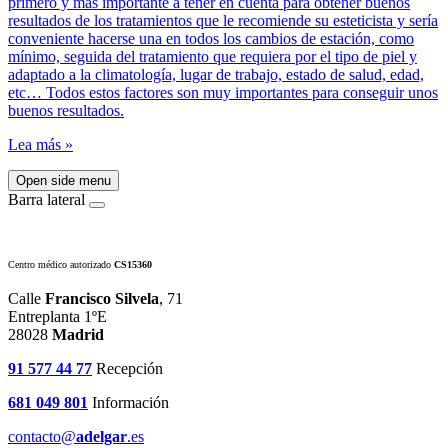
primero y mas importante a tener en cuenta para obtener buenos
resultados de los tratamientos que le recomiende su esteticista y sería
conveniente hacerse una en todos los cambios de estación, como
mínimo, seguida del tratamiento que requiera por el tipo de piel y
adaptado a la climatología, lugar de trabajo, estado de salud, edad,
etc… Todos estos factores son muy importantes para conseguir unos
buenos resultados.
Lea más »
Open side menu
Barra lateral
Centro médico autorizado
CS15360
Calle
Francisco Silvela
, 71
Entreplanta 1ºE
28028
Madrid
91 577 44 77
Recepción
681 049 801
Información
contacto@
adelgar
.es