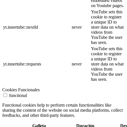
embedded videos
on Youtube pages.
YouTube sets this
cookie to register
a unique ID to
yt.innertube::nextId
never
store data on what
videos from
YouTube the user
has seen.
YouTube sets this
cookie to register
a unique ID to
yt.innertube::requests
never
store data on what
videos from
YouTube the user
has seen.
Cookies Funcionales
functional
Functional cookies help to perform certain functionalities like
sharing the content of the website on social media platforms, collect
feedbacks, and other third-party features.
Galleta
Duración
Des