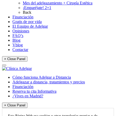
Mes del adelgazamiento + Cirugía Estética
¡Emparéjate! 2×1
Back
Financiación
Gratis de por vida
El Equipo de Adelgar
Opiniones
FAQ’s
Blog
Vblog
Contactar
× Close Panel
Cómo funciona Adelgar a Distancia
Adelgazar a distancia, tratamientos y precios
Financiación
Reserva tu cita Informativa
¿Vives en Madrid?
× Close Panel
Esta Página Web usa cookies y otras tecnologías propias y de