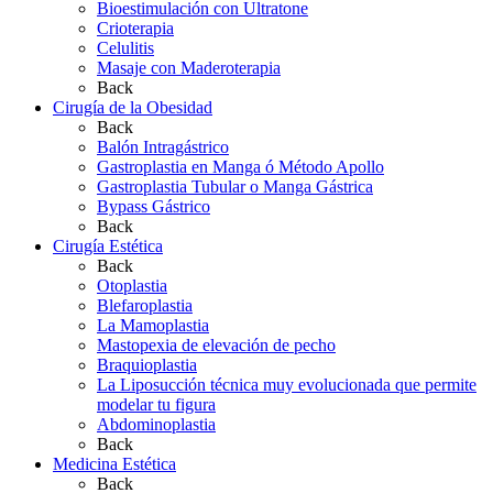
Bioestimulación con Ultratone
Crioterapia
Celulitis
Masaje con Maderoterapia
Back
Cirugía de la Obesidad
Back
Balón Intragástrico
Gastroplastia en Manga ó Método Apollo
Gastroplastia Tubular o Manga Gástrica
Bypass Gástrico
Back
Cirugía Estética
Back
Otoplastia
Blefaroplastia
La Mamoplastia
Mastopexia de elevación de pecho
Braquioplastia
La Liposucción técnica muy evolucionada que permite
modelar tu figura
Abdominoplastia
Back
Medicina Estética
Back