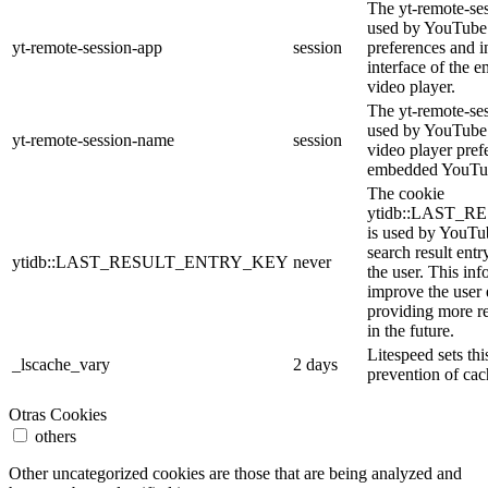
The yt-remote-ses
used by YouTube 
yt-remote-session-app
session
preferences and i
interface of the
video player.
The yt-remote-se
used by YouTube t
yt-remote-session-name
session
video player pref
embedded YouTub
The cookie
ytidb::LAST_
is used by YouTube
search result entr
ytidb::LAST_RESULT_ENTRY_KEY
never
the user. This inf
improve the user
providing more re
in the future.
Litespeed sets thi
_lscache_vary
2 days
prevention of cac
Otras Cookies
others
Other uncategorized cookies are those that are being analyzed and