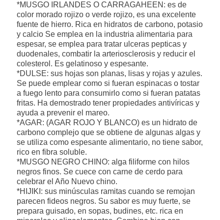
*MUSGO IRLANDES O CARRAGAHEEN: es de
color morado rojizo o verde rojizo, es una excelente
fuente de hierro. Rica en hidratos de carbono, potasio
y calcio Se emplea en la industria alimentaria para
espesar, se emplea para tratar ulceras pepticas y
duodenales, combatir la arteriosclerosis y reducir el
colesterol. Es gelatinoso y espesante.
*DULSE: sus hojas son planas, lisas y rojas y azules.
Se puede emplear como si fueran espinacas o tostar
a fuego lento para consumirlo como si fueran patatas
fritas. Ha demostrado tener propiedades antivíricas y
ayuda a prevenir el mareo.
*AGAR: (AGAR ROJO Y BLANCO) es un hidrato de
carbono complejo que se obtiene de algunas algas y
se utiliza como espesante alimentario, no tiene sabor,
rico en fibra soluble.
*MUSGO NEGRO CHINO: alga filiforme con hilos
negros finos. Se cuece con carne de cerdo para
celebrar el Año Nuevo chino.
*HIJIKI: sus minúsculas ramitas cuando se remojan
parecen fideos negros. Su sabor es muy fuerte, se
prepara guisado, en sopas, budines, etc. rica en