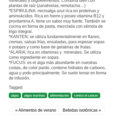
minerales y oligoelementos. Combina bien con
plantas de raíz (zanahorias, remolacha…)
*ESPIRULINA: microalga azul rica en proteínas y
aminoácidos. Rica en hierro y posee vitamina B12 y
provitamina A. tiene un sabor muy fuerte. También se
cocina en forma de pasta, mezclada con sémola de
trigo integral.
*KANTEN: se utiliza fundamentalmente en flanes,
cremas, salsas frías, ensaladas, para espesar sopas
o potajes y como base de gelatinas de frutas.
*ALARIA: rica en vitaminas y minerales. Se utiliza
como ingrediente en sopas.
*FUCUS: es el alga más abundante en nuestras
costas, de color pardo, contiene hidratos de carbono,
agua y yodo principalmente. Se suele tomar en forma
de infusión.
Tagged
algas
algas marinas
alimentacion
contra el cancer
Alimentos de verano
Bebidas isotónicas