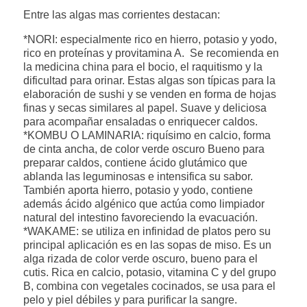
Entre las algas mas corrientes destacan:
*NORI: especialmente rico en hierro, potasio y yodo,
rico en proteínas y provitamina A. Se recomienda en
la medicina china para el bocio, el raquitismo y la
dificultad para orinar. Estas algas son típicas para la
elaboración de sushi y se venden en forma de hojas
finas y secas similares al papel. Suave y deliciosa
para acompañar ensaladas o enriquecer caldos.
*KOMBU O LAMINARIA: riquísimo en calcio, forma
de cinta ancha, de color verde oscuro Bueno para
preparar caldos, contiene ácido glutámico que
ablanda las leguminosas e intensifica su sabor.
También aporta hierro, potasio y yodo, contiene
además ácido algénico que actúa como limpiador
natural del intestino favoreciendo la evacuación.
*WAKAME: se utiliza en infinidad de platos pero su
principal aplicación es en las sopas de miso. Es un
alga rizada de color verde oscuro, bueno para el
cutis. Rica en calcio, potasio, vitamina C y del grupo
B, combina con vegetales cocinados, se usa para el
pelo y piel débiles y para purificar la sangre.