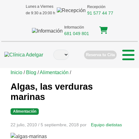
Lunes a Viernes
Recepción
91 577 44 77
de 9:30 a 20:00 h
Información
681 049 801
Reserva tu Cita
Inicio
/
Blog
/
Alimentación
/
Algas, las verduras
marinas
Alimentación
22 julio, 2010
/
5 septiembre, 2018
por
Equipo dietistas