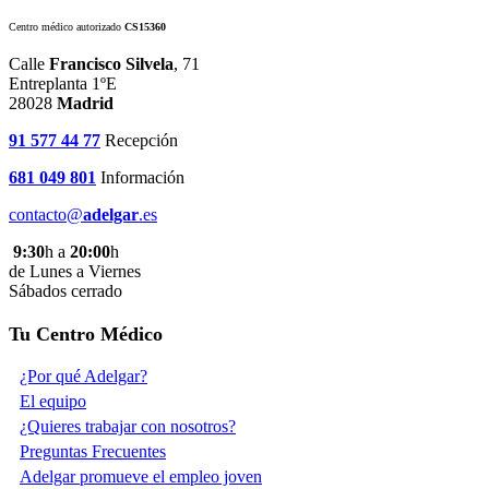
Centro médico autorizado
CS15360
Calle
Francisco Silvela
, 71
Entreplanta 1ºE
28028
Madrid
91 577 44 77
Recepción
681 049 801
Información
contacto@
adelgar
.es
9:30
h a
20:00
h
de Lunes a Viernes
Sábados cerrado
Tu Centro Médico
¿Por qué Adelgar?
El equipo
¿Quieres trabajar con nosotros?
Preguntas Frecuentes
Adelgar promueve el empleo joven