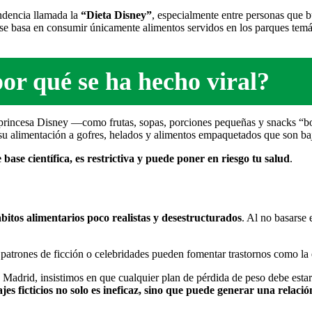
ndencia llamada la
“
Dieta Disney
”
, especialmente entre personas que b
 se basa en consumir únicamente alimentos servidos en los parques temát
por qué se ha hecho viral?
 princesa Disney —como frutas, sopas, porciones pequeñas y snacks “bo
 su alimentación a gofres, helados y alimentos empaquetados que son baj
 base científica, es restrictiva y puede poner en riesgo tu salud
.
bitos alimentarios poco realistas y desestructurados
. Al no basarse
n patrones de ficción o celebridades pueden fomentar trastornos como la
n Madrid, insistimos en que cualquier plan de pérdida de peso debe est
jes ficticios no solo es ineficaz, sino que puede generar una relació