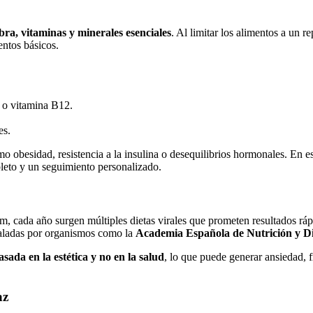
ibra, vitaminas y minerales esenciales
. Al limitar los alimentos a un 
entos básicos.
o o vitamina B12.
es.
mo obesidad, resistencia a la insulina o desequilibrios hormonales. En e
leto y un seguimiento personalizado.
, cada año surgen múltiples dietas virales que prometen resultados rápi
eñaladas por organismos como la
Academia Españ
ola de Nutrici
ón y D
asada en la est
é
tica y no en la salud
, lo que puede generar ansiedad, 
az