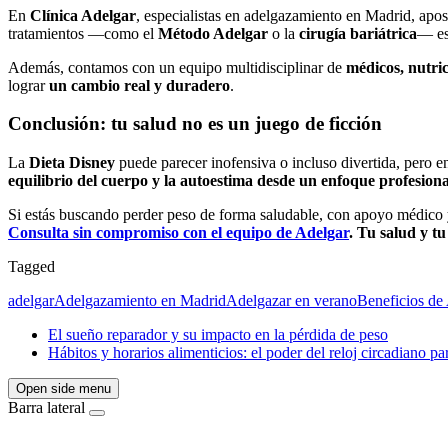
En
Clí
nica Adelgar
, especialistas en adelgazamiento en Madrid, apo
tratamientos —como el
M
é
todo Adelgar
o la
cirugí
a bari
á
trica
— es
Además, contamos con un equipo multidisciplinar de
m
é
dicos, nutri
lograr
un cambio real y duradero
.
Conclusi
ón: tu salud no es un juego de ficción
La
Dieta Disney
puede parecer inofensiva o incluso divertida, pero en
equilibrio del cuerpo y la autoestima desde un enfoque profesiona
Si estás buscando perder peso de forma saludable, con apoyo médico y 
Consulta sin compromiso con el equipo de Adelgar
. Tu salud y tu
Tagged
adelgar
Adelgazamiento en Madrid
Adelgazar en verano
Beneficios de
El sueño reparador y su impacto en la pérdida de peso
Hábitos y horarios alimenticios: el poder del reloj circadiano pa
Open side menu
Barra lateral