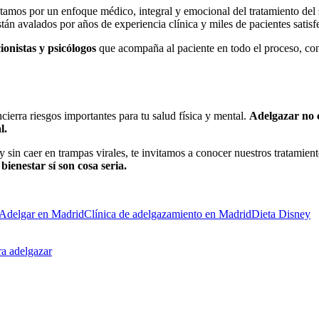
stamos por un enfoque médico, integral y emocional del tratamiento del
tán avalados por años de experiencia clínica y miles de pacientes satisf
cionistas y psicó
logos
que acompaña al paciente en todo el proceso, con
cierra riesgos importantes para tu salud física y mental.
Adelgazar no c
l.
sin caer en trampas virales, te invitamos a conocer nuestros tratamient
 bienestar sí
son cosa seria.
 Adelgar en Madrid
Clínica de adelgazamiento en Madrid
Dieta Disney
ra adelgazar