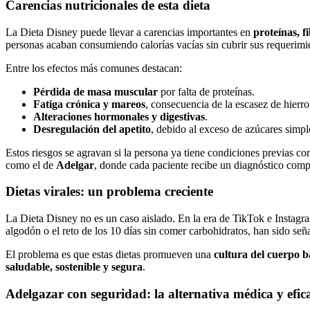
Carencias nutricionales de esta dieta
La Dieta Disney puede llevar a carencias importantes en
proteínas, f
personas acaban consumiendo calorías vacías sin cubrir sus requerimi
Entre los efectos más comunes destacan:
P
é
rdida de masa muscular
por falta de proteínas.
Fatiga cr
ónica y mareos
, consecuencia de la escasez de hierr
Alteraciones hormonales y digestivas
.
Desregulación del apetito
, debido al exceso de azúcares simpl
Estos riesgos se agravan si la persona ya tiene condiciones previas co
como el de
Adelgar
, donde cada paciente recibe un diagnóstico comp
Dietas virales: un problema creciente
La Dieta Disney no es un caso aislado. En la era de TikTok e Instagram
algodón o el reto de los 10 días sin comer carbohidratos, han sido s
El problema es que estas dietas promueven una
cultura del cuerpo b
saludable, sostenible y segura
.
Adelgazar con seguridad: la alternativa m
é
dica y efic