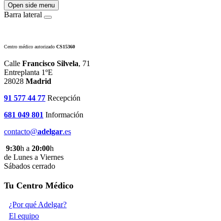
Open side menu
Barra lateral
Centro médico autorizado
CS15360
Calle
Francisco Silvela
, 71
Entreplanta 1ºE
28028
Madrid
91 577 44 77
Recepción
681 049 801
Información
contacto@
adelgar
.es
9:30
h a
20:00
h
de Lunes a Viernes
Sábados cerrado
Tu Centro Médico
¿Por qué Adelgar?
El equipo