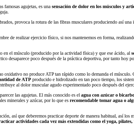
as famosas agujetas, es una
sensación de dolor en los músculos y arti
guja.
ados, provoca la rotura de las fibras musculares produciendo así una
umbre de realizar ejercicio físico, si nos mantenemos en forma, realizan
o en el músculo (producido por la actividad física) y que ese ácido, al
s
tico desaparece poco después de la práctica deportiva, por tanto hoy por
mo oxidativo no produce ATP tan rápido como lo demanda el músculo. Co
antidad de ATP
producido e hidrolizado en tan poco tiempo, los sistem
 contribuye al dolor muscular agudo experimentado poco después del ejerc
parecer las agujetas. El más conocido es el
agua con azúcar o bicarb
ales minerales y azúcar, por lo que es
recomendable tomar agua o al
nción, así que deberemos practicar deporte de manera habitual, así los m
acticar actividades cada vez más extendidas como el yoga, pilates, 