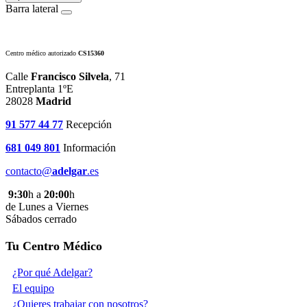
Barra lateral
Centro médico autorizado
CS15360
Calle
Francisco Silvela
, 71
Entreplanta 1ºE
28028
Madrid
91 577 44 77
Recepción
681 049 801
Información
contacto@
adelgar
.es
9:30
h a
20:00
h
de Lunes a Viernes
Sábados cerrado
Tu Centro Médico
¿Por qué Adelgar?
El equipo
¿Quieres trabajar con nosotros?