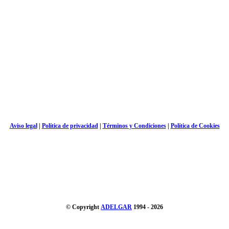
Aviso legal
|
Política de privacidad
|
Términos y Condiciones
|
Política de Cookies
© Copyright
ADELGAR
1994 - 2026