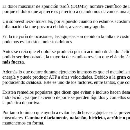
El dolor muscular de aparición tardía (DOMS), nombre científico de l
porque el dolor que aparece es parecido a cuando nos clavamos una a
Un sobreesfuerzo muscular, por supuesto cuando no estamos acostumbr
inflamación la que provoca el dolor, a veces muy agudo.
En la mayoría de ocasiones, las agujetas son debido a la falta de cost
podemos evitar estos molestos dolores.
Antes se creía que el dolor se producía por un acumulo de ácido láctic
podido ser demostrada, la mayoría de estudios revelan que el ácido lác
más fuerza
.
Además lo que ocurre durante ejercicios intensos es que el metabolis
energía y puede producir ATP a altas velocidades. Debido a la
gran c
produciendo
acidosis
. Éste es uno de los factores, entre tantos, que
Existen remedios populares que dicen que evitan e incluso hacen desa
hidratación, ya que haciendo deporte se pierden líquidos y con ellos s
la práctica deportiva.
Por tanto lo único que ayuda a evitar las dichosas agujetas es la preve
musculares.
Caminar diariamente, natación, bicicleta, aeróbic o pr
mantenernos en forma.