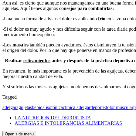
Aun así, es cierto que aunque nos mantengamos en una buena forma fís
agujetas. Aquí tienes algunos
consejos para combatirlas:
-Una buena forma de aliviar el dolor es aplicando
frío
en la zona dolor
-Si el dolor es muy agudo y nos dificulta seguir con la tarea diaria 
medicamento homeopático.
-Los
masajes
también pueden ayudarnos, éstos disminuyen la tensión 
el origen del dolor. Por lo que hay que ponerse en manos de profesio
–
Realizar
estiramientos
antes y después de la práctica deportiva
e
En resumen, lo más importante es la prevención de las agujetas, debem
mejorar nuestra calidad de vida.
Y si sufrimos las molestas agujetas, no debemos desanimarnos ni cog
Tagged
adelgar
agujetas
bebida isotónica
clinica adelgar
deporte
dolor muscular
p
LA NUTRICIÓN DEL DEPORTISTA
ALERGIAS E INTOLERANCIAS ALIMENTARIAS
Open side menu