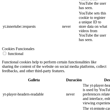
YouTube the user
has seen.
YouTube sets this
cookie to register
a unique ID to
yt.innertube::requests
never
store data on what
videos from
YouTube the user
has seen.
Cookies Funcionales
functional
Functional cookies help to perform certain functionalities like
sharing the content of the website on social media platforms, collect
feedbacks, and other third-party features.
Galleta
Duración
Des
The yt-player-he
is used by YouTub
yt-player-headers-readable
never
preferences relat
and interface, en
viewing experien
The yt-remote-cas