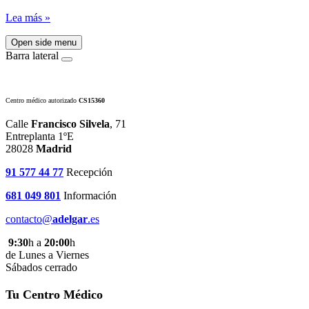
Lea más »
Open side menu
Barra lateral
Centro médico autorizado
CS15360
Calle
Francisco Silvela
, 71
Entreplanta 1ºE
28028
Madrid
91 577 44 77
Recepción
681 049 801
Información
contacto@
adelgar
.es
9:30
h a
20:00
h
de Lunes a Viernes
Sábados cerrado
Tu Centro Médico