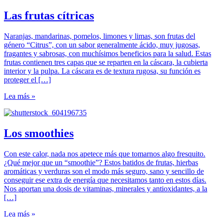
Las frutas cítricas
Naranjas, mandarinas, pomelos, limones y limas, son frutas del
género “Citrus”, con un sabor generalmente ácido, muy jugosas,
fragantes y sabrosas, con muchísimos beneficios para la salud. Estas
frutas contienen tres capas que se reparten en la cáscara, la cubierta
interior y la pulpa. La cáscara es de textura rugosa, su función es
proteger el […]
Lea más »
Los smoothies
Con este calor, nada nos apetece más que tomarnos algo fresquito.
¿Qué mejor que un “smoothie”? Estos batidos de frutas, hierbas
aromáticas y verduras son el modo más seguro, sano y sencillo de
conseguir ese extra de energía que necesitamos tanto en estos días.
Nos aportan una dosis de vitaminas, minerales y antioxidantes, a la
[…]
Lea más »