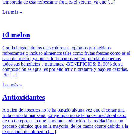
temporada de esta refrescante fruta es el verano, ya que […]
Lea más »
El melón
Con la llegada de los días calurosos, optamos por bebidas
refrescantes o incluso alimentos tales como frutas frescas como es el
caso del melón, ya que si lo tomamos en temporada obtenemos
todos sus beneficios y nutrientes. -BENEFICIOS: El 90% de su
composición es agua, es por ello muy hidratante y bajo en calorías.
Se […]
Lea más »
Antioxidantes
A quien de nosotros no le ha pasado alguna vez que al cortar una
fruta como la manzana por ejemplo no se le ha oscurecido al cabo
de un tiempo, es lo que llamamos oxidación. La oxidación es un
proceso químico que en la mayoría de los casos ocurre debido a la
exposición del alimento […]