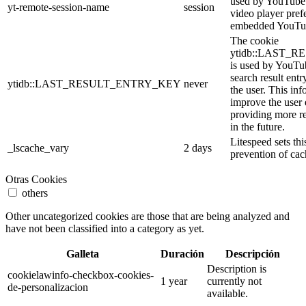
used by YouTube t
yt-remote-session-name
session
video player pref
embedded YouTub
The cookie
ytidb::LAST_
is used by YouTube
search result entr
ytidb::LAST_RESULT_ENTRY_KEY
never
the user. This inf
improve the user
providing more re
in the future.
Litespeed sets thi
_lscache_vary
2 days
prevention of cac
Otras Cookies
others
Other uncategorized cookies are those that are being analyzed and
have not been classified into a category as yet.
Galleta
Duración
Descripción
Description is
cookielawinfo-checkbox-cookies-
1 year
currently not
de-personalizacion
available.