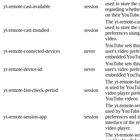
used to store the 
yt-remote-cast-available
session
regarding whether
on their YouTube 
The yt-remote-cas
used to store the 
yt-remote-cast-installed
session
preferences usi
video.
YouTube sets this
yt-remote-connected-devices
never
user's video pref
embedded YouTub
YouTube sets this
yt-remote-device-id
never
user's video pref
embedded YouTub
The yt-remote-fa
is used by YouTub
yt-remote-fast-check-period
session
video player pre
YouTube videos.
The yt-remote-ses
used by YouTube 
yt-remote-session-app
session
preferences and i
interface of the
video player.
The yt-remote-se