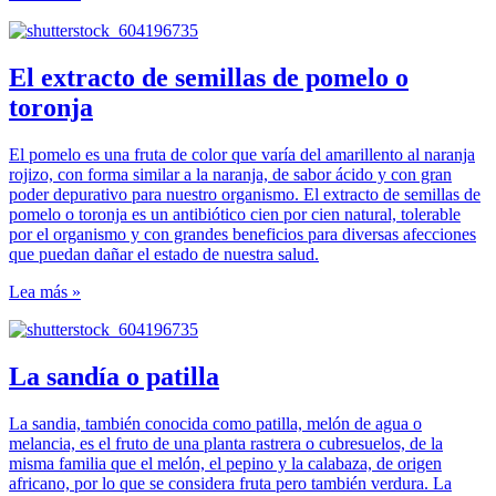
El extracto de semillas de pomelo o
toronja
El pomelo es una fruta de color que varía del amarillento al naranja
rojizo, con forma similar a la naranja, de sabor ácido y con gran
poder depurativo para nuestro organismo. El extracto de semillas de
pomelo o toronja es un antibiótico cien por cien natural, tolerable
por el organismo y con grandes beneficios para diversas afecciones
que puedan dañar el estado de nuestra salud.
Lea más »
La sandía o patilla
La sandia, también conocida como patilla, melón de agua o
melancia, es el fruto de una planta rastrera o cubresuelos, de la
misma familia que el melón, el pepino y la calabaza, de origen
africano, por lo que se considera fruta pero también verdura. La