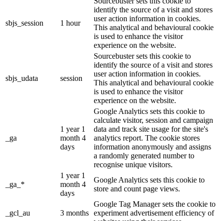
Sourcebuster sets this cookie to
identify the source of a visit and stores
user action information in cookies.
sbjs_session
1 hour
This analytical and behavioural cookie
is used to enhance the visitor
experience on the website.
Sourcebuster sets this cookie to
identify the source of a visit and stores
user action information in cookies.
sbjs_udata
session
This analytical and behavioural cookie
is used to enhance the visitor
experience on the website.
Google Analytics sets this cookie to
calculate visitor, session and campaign
1 year 1
data and track site usage for the site's
_ga
month 4
analytics report. The cookie stores
days
information anonymously and assigns
a randomly generated number to
recognise unique visitors.
1 year 1
Google Analytics sets this cookie to
_ga_*
month 4
store and count page views.
days
Google Tag Manager sets the cookie to
_gcl_au
3 months
experiment advertisement efficiency of