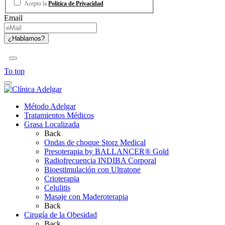
Acepto la
Política de Privacidad
Email
To top
Método Adelgar
Tratamientos Médicos
Grasa Localizada
Back
Ondas de choque Storz Medical
Presoterapia by BALLANCER® Gold
Radiofrecuencia INDIBA Corporal
Bioestimulación con Ultratone
Crioterapia
Celulitis
Masaje con Maderoterapia
Back
Cirugía de la Obesidad
Back