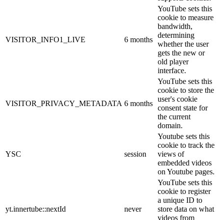
YouTube sets this
cookie to measure
bandwidth,
determining
VISITOR_INFO1_LIVE
6 months
whether the user
gets the new or
old player
interface.
YouTube sets this
cookie to store the
user's cookie
VISITOR_PRIVACY_METADATA
6 months
consent state for
the current
domain.
Youtube sets this
cookie to track the
YSC
session
views of
embedded videos
on Youtube pages.
YouTube sets this
cookie to register
a unique ID to
yt.innertube::nextId
never
store data on what
videos from