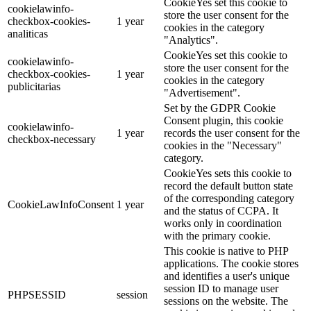
CookieYes set this cookie to
cookielawinfo-
store the user consent for the
checkbox-cookies-
1 year
cookies in the category
analiticas
"Analytics".
CookieYes set this cookie to
cookielawinfo-
store the user consent for the
checkbox-cookies-
1 year
cookies in the category
publicitarias
"Advertisement".
Set by the GDPR Cookie
Consent plugin, this cookie
cookielawinfo-
1 year
records the user consent for the
checkbox-necessary
cookies in the "Necessary"
category.
CookieYes sets this cookie to
record the default button state
of the corresponding category
CookieLawInfoConsent
1 year
and the status of CCPA. It
works only in coordination
with the primary cookie.
This cookie is native to PHP
applications. The cookie stores
and identifies a user's unique
session ID to manage user
PHPSESSID
session
sessions on the website. The