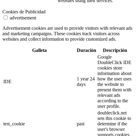
websites using their services.
Cookies de Publicidad
advertisement
Advertisement cookies are used to provide visitors with relevant ads
and marketing campaigns. These cookies track visitors across
websites and collect information to provide customized ads.
Galleta
Duración
Descripción
Google
DoubleClick IDE
cookies store
information about
1 year 24
how the user uses
IDE
days
the website to
present them with
relevant ads
according to the
user profile.
doubleclick.net
sets this cookie to
test_cookie
past
determine if the
user's browser
supports cookies.