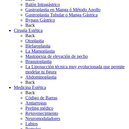
Balón Intragástrico
Gastroplastia en Manga ó Método Apollo
Gastroplastia Tubular o Manga Gástrica
Bypass Gástrico
Back
Cirugía Estética
Back
Otoplastia
Blefaroplastia
La Mamoplastia
Mastopexia de elevación de pecho
Braquioplastia
La Liposucción técnica muy evolucionada que permite
modelar tu figura
Abdominoplastia
Back
Medicina Estética
Back
Código de Barras
Antiarrugas
Peeling médico
Rejuvenecimiento
Neuromoduladores
Labios
Pomulos