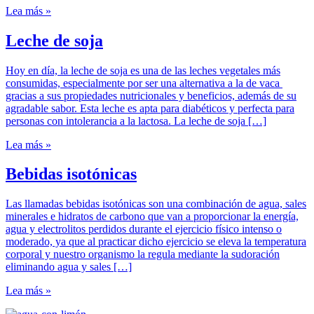
Lea más »
Leche de soja
Hoy en día, la leche de soja es una de las leches vegetales más
consumidas, especialmente por ser una alternativa a la de vaca
gracias a sus propiedades nutricionales y beneficios, además de su
agradable sabor. Esta leche es apta para diabéticos y perfecta para
personas con intolerancia a la lactosa. La leche de soja […]
Lea más »
Bebidas isotónicas
Las llamadas bebidas isotónicas son una combinación de agua, sales
minerales e hidratos de carbono que van a proporcionar la energía,
agua y electrolitos perdidos durante el ejercicio físico intenso o
moderado, ya que al practicar dicho ejercicio se eleva la temperatura
corporal y nuestro organismo la regula mediante la sudoración
eliminando agua y sales […]
Lea más »