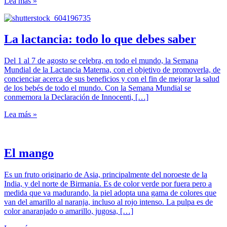
Lea más »
La lactancia: todo lo que debes saber
Del 1 al 7 de agosto se celebra, en todo el mundo, la Semana
Mundial de la Lactancia Materna, con el objetivo de promoverla, de
concienciar acerca de sus beneficios y con el fin de mejorar la salud
de los bebés de todo el mundo. Con la Semana Mundial se
conmemora la Declaración de Innocenti, […]
Lea más »
El mango
Es un fruto originario de Asia, principalmente del noroeste de la
India, y del norte de Birmania. Es de color verde por fuera pero a
medida que va madurando, la piel adopta una gama de colores que
van del amarillo al naranja, incluso al rojo intenso. La pulpa es de
color anaranjado o amarillo, jugosa, […]