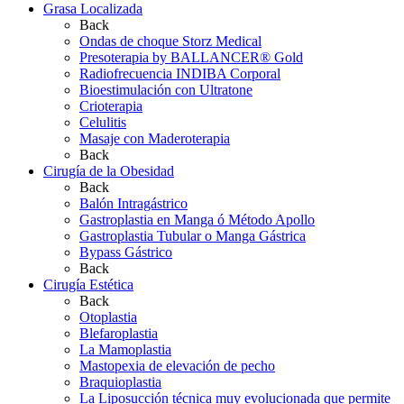
Grasa Localizada
Back
Ondas de choque Storz Medical
Presoterapia by BALLANCER® Gold
Radiofrecuencia INDIBA Corporal
Bioestimulación con Ultratone
Crioterapia
Celulitis
Masaje con Maderoterapia
Back
Cirugía de la Obesidad
Back
Balón Intragástrico
Gastroplastia en Manga ó Método Apollo
Gastroplastia Tubular o Manga Gástrica
Bypass Gástrico
Back
Cirugía Estética
Back
Otoplastia
Blefaroplastia
La Mamoplastia
Mastopexia de elevación de pecho
Braquioplastia
La Liposucción técnica muy evolucionada que permite