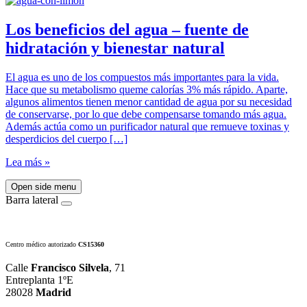
Los beneficios del agua – fuente de
hidratación y bienestar natural
El agua es uno de los compuestos más importantes para la vida.
Hace que su metabolismo queme calorías 3% más rápido. Aparte,
algunos alimentos tienen menor cantidad de agua por su necesidad
de conservarse, por lo que debe compensarse tomando más agua.
Además actúa como un purificador natural que remueve toxinas y
desperdicios del cuerpo […]
Lea más »
Open side menu
Barra lateral
Centro médico autorizado
CS15360
Calle
Francisco Silvela
, 71
Entreplanta 1ºE
28028
Madrid