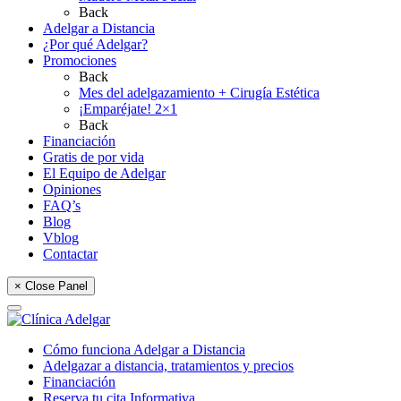
Back
Adelgar a Distancia
¿Por qué Adelgar?
Promociones
Back
Mes del adelgazamiento + Cirugía Estética
¡Emparéjate! 2×1
Back
Financiación
Gratis de por vida
El Equipo de Adelgar
Opiniones
FAQ’s
Blog
Vblog
Contactar
× Close Panel
Cómo funciona Adelgar a Distancia
Adelgazar a distancia, tratamientos y precios
Financiación
Reserva tu cita Informativa