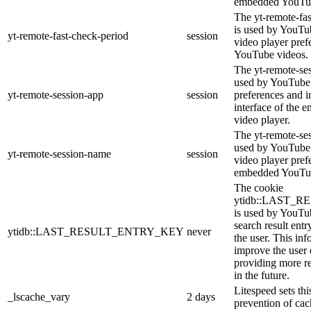
embedded YouTub
The yt-remote-fa
is used by YouTub
yt-remote-fast-check-period
session
video player pre
YouTube videos.
The yt-remote-ses
used by YouTube 
yt-remote-session-app
session
preferences and i
interface of the
video player.
The yt-remote-se
used by YouTube t
yt-remote-session-name
session
video player pref
embedded YouTub
The cookie
ytidb::LAST_
is used by YouTube
search result entr
ytidb::LAST_RESULT_ENTRY_KEY
never
the user. This inf
improve the user
providing more re
in the future.
Litespeed sets thi
_lscache_vary
2 days
prevention of cac