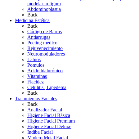
modelar tu figura
Abdominoplastia
Back
Medicina Estética
Back
Código de Barras
Antiarrugas
Peeling médico
Rejuvenecimiento
Neuromoduladores
Labios
Pomulos
Ácido hialurónico
Vitaminas
Flacidez
Celulitis | Lipedema
Back
Tratamientos Faciales
Back
Analizador Facial
Higiene Facial Básica
Higiene Facial Premium
Higiene Facial Deluxe
Indiba Facial
Madero Metal Facial