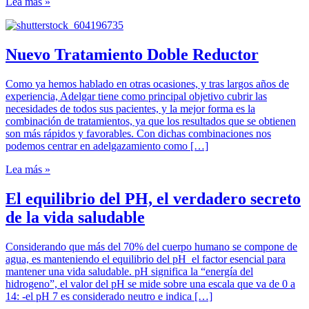
Lea más »
Nuevo Tratamiento Doble Reductor
Como ya hemos hablado en otras ocasiones, y tras largos años de
experiencia, Adelgar tiene como principal objetivo cubrir las
necesidades de todos sus pacientes, y la mejor forma es la
combinación de tratamientos, ya que los resultados que se obtienen
son más rápidos y favorables. Con dichas combinaciones nos
podemos centrar en adelgazamiento como […]
Lea más »
El equilibrio del PH, el verdadero secreto
de la vida saludable
Considerando que más del 70% del cuerpo humano se compone de
agua, es manteniendo el equilibrio del pH el factor esencial para
mantener una vida saludable. pH significa la “energía del
hidrogeno”, el valor del pH se mide sobre una escala que va de 0 a
14: -el pH 7 es considerado neutro e indica […]