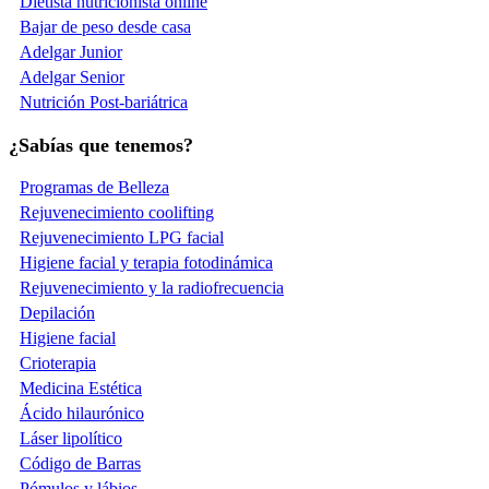
Dietista nutricionista online
Bajar de peso desde casa
Adelgar Junior
Adelgar Senior
Nutrición Post-bariátrica
¿Sabías que tenemos?
Programas de Belleza
Rejuvenecimiento coolifting
Rejuvenecimiento LPG facial
Higiene facial y terapia fotodinámica
Rejuvenecimiento y la radiofrecuencia
Depilación
Higiene facial
Crioterapia
Medicina Estética
Ácido hilaurónico
Láser lipolítico
Código de Barras
Pómulos y lábios