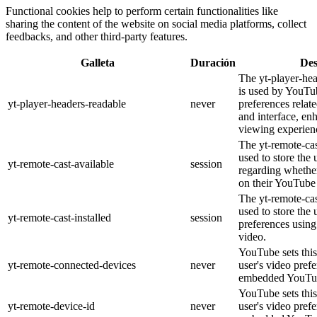
Functional cookies help to perform certain functionalities like
sharing the content of the website on social media platforms, collect
feedbacks, and other third-party features.
Galleta
Duración
Des
The yt-player-he
is used by YouTub
yt-player-headers-readable
never
preferences relat
and interface, en
viewing experien
The yt-remote-cas
used to store the 
yt-remote-cast-available
session
regarding whether
on their YouTube 
The yt-remote-cas
used to store the 
yt-remote-cast-installed
session
preferences usi
video.
YouTube sets this
yt-remote-connected-devices
never
user's video pref
embedded YouTub
YouTube sets this
yt-remote-device-id
never
user's video pref