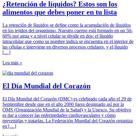
¿Retención de líquidos? Estos son los
alimentos que debes poner en tu lista
La retención de líquidos se define como la acumulación de líquidos
en los tejidos del organismo. Nuestro cuerpo está formado en un 50-
60% por agua y a nivel celular se divide en dos: el líquido
intracelular que como su nombre indica se encuentra en el interior de
las células e interviene en diversos procesos celulares, y el líquido
[…]
Lea más »
El Día Mundial del Corazón
El Día Mundial del Corazón (DMC) es celebrado cada año el 29 de
Septiembre desde que en el año 2000 fuera designado así por la
OMS (Organización Mundial de la Salud) y la Unesco. Su objetivo
es dar a conocer las enfermedades cardiovasculares y cómo
prevenirlas y tratarlas. La Federación Mundial del Corazón organiza
en […]