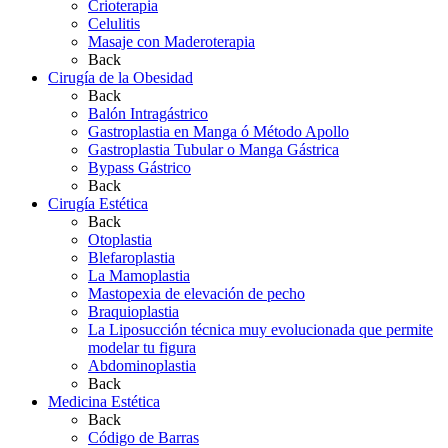
Crioterapia
Celulitis
Masaje con Maderoterapia
Back
Cirugía de la Obesidad
Back
Balón Intragástrico
Gastroplastia en Manga ó Método Apollo
Gastroplastia Tubular o Manga Gástrica
Bypass Gástrico
Back
Cirugía Estética
Back
Otoplastia
Blefaroplastia
La Mamoplastia
Mastopexia de elevación de pecho
Braquioplastia
La Liposucción técnica muy evolucionada que permite
modelar tu figura
Abdominoplastia
Back
Medicina Estética
Back
Código de Barras