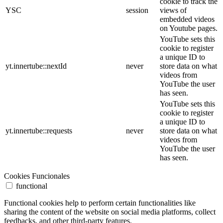
cookie to track the
YSC
session
views of
embedded videos
on Youtube pages.
YouTube sets this
cookie to register
a unique ID to
yt.innertube::nextId
never
store data on what
videos from
YouTube the user
has seen.
YouTube sets this
cookie to register
a unique ID to
yt.innertube::requests
never
store data on what
videos from
YouTube the user
has seen.
Cookies Funcionales
functional
Functional cookies help to perform certain functionalities like
sharing the content of the website on social media platforms, collect
feedbacks, and other third-party features.