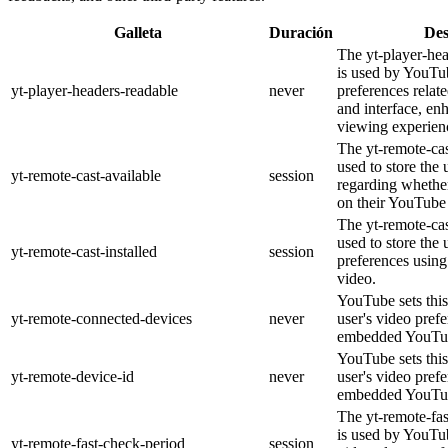
Galleta
Duración
Des
The yt-player-he
is used by YouTub
yt-player-headers-readable
never
preferences relat
and interface, en
viewing experien
The yt-remote-cas
used to store the 
yt-remote-cast-available
session
regarding whether
on their YouTube 
The yt-remote-cas
used to store the 
yt-remote-cast-installed
session
preferences usi
video.
YouTube sets this
yt-remote-connected-devices
never
user's video pref
embedded YouTub
YouTube sets this
yt-remote-device-id
never
user's video pref
embedded YouTub
The yt-remote-fa
is used by YouTub
yt-remote-fast-check-period
session