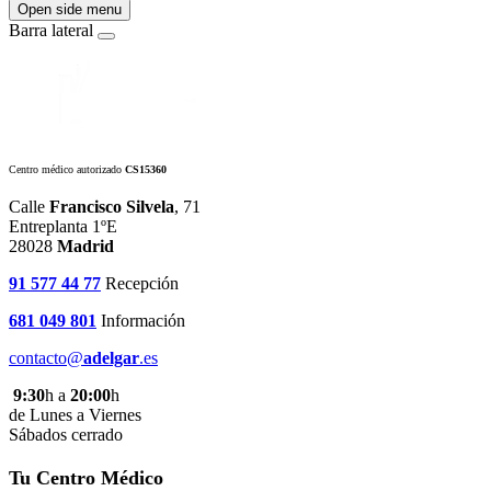
Open side menu
Barra lateral
Centro médico autorizado
CS15360
Calle
Francisco Silvela
, 71
Entreplanta 1ºE
28028
Madrid
91 577 44 77
Recepción
681 049 801
Información
contacto@
adelgar
.es
9:30
h a
20:00
h
de Lunes a Viernes
Sábados cerrado
Tu Centro Médico