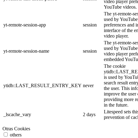
video player pre
YouTube videos.
The yt-remote-ses
used by YouTube 
yt-remote-session-app
session
preferences and i
interface of the
video player.
The yt-remote-se
used by YouTube t
yt-remote-session-name
session
video player pref
embedded YouTub
The cookie
ytidb::LAST_
is used by YouTube
search result entr
ytidb::LAST_RESULT_ENTRY_KEY
never
the user. This inf
improve the user
providing more re
in the future.
Litespeed sets thi
_lscache_vary
2 days
prevention of cac
Otras Cookies
others