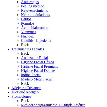
Antiarrugas
Peeling médico
Rejuvenecimiento
Neuromoduladores
Labios
Pomulos
Ácido hialurónico
Vitaminas
Flacidez
Celulitis | Lipedema
Back
Tratamientos Faciales
Back
Analizador Facial
Higiene Facial Básica
Higiene Facial Premium
Higiene Facial Deluxe
Indiba Facial
Madero Metal Facial
Back
Adelgar a Distancia
¿Por qué Adelgar?
Promociones
Back
Mes del adelgazamiento + Cirugía Estética