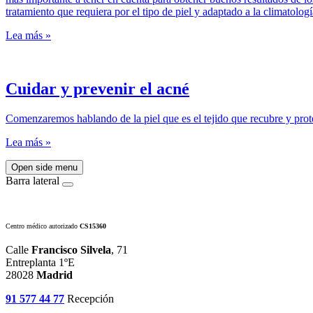
tratamiento que requiera por el tipo de piel y adaptado a la climatolo
Lea más »
Cuidar y prevenir el acné
Comenzaremos hablando de la piel que es el tejido que recubre y pro
Lea más »
Open side menu
Barra lateral
Centro médico autorizado
CS15360
Calle
Francisco Silvela
, 71
Entreplanta 1ºE
28028
Madrid
91 577 44 77
Recepción