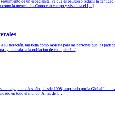
uimiento de un especialista, ya que es peligroso reducir la cantidad d
rpo como la mente. 1.- Conoce tu cuerpo y visualiza el […]
erales
s a su floración, tan bella como molesta para las personas que las padec
mas y molestias a la población de cualquier […]
s de mayo, todos los años, desde 1998, amparado por la Global Initiat
 cuidado en todo el mundo. Antes de […]