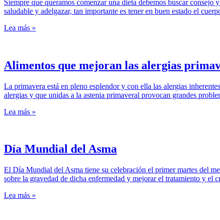
Siempre que queramos comenzar una dieta debemos buscar consejo y seg
saludable y adelgazar, tan importante es tener en buen estado el cue
Lea más »
Alimentos que mejoran las alergias primav
La primavera está en pleno esplendor y con ella las alergias inherente
alergias y que unidas a la astenia primaveral provocan grandes proble
Lea más »
Día Mundial del Asma
El Día Mundial del Asma tiene su celebración el primer martes del me
sobre la gravedad de dicha enfermedad y mejorar el tratamiento y el
Lea más »