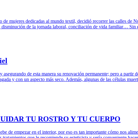
de mujeres dedicadas al mundo textil, decidió recorrer las calles de N
, disminución de la jornada laboral, conciliación de vida familiar… Si
iel
 asegurando de esta manera su renovación permanente; pero a partir de
 apagada y con un aspecto más seco. Además, algunas de las células mue
UIDAR TU ROSTRO Y TU CUERPO
, debe de empezar en el interior, por eso es tan importante cómo nos ali
s tratamientos que le recomiende su esteticista y sería conveniente hac