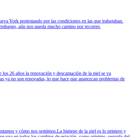
ueva York protestando por las condiciones en las que trabajaban.
n embargo, aún nos queda mucho camino por recorrer.
 los 26 años la renovación y descamación de la piel se va
rtas ya no son renovadas, lo que hace que aparezcan problemas de
mentamos y cómo nos sentimos.La higiene de la piel es lo primero y
erse una en todos los cambios de estación, como mínimo, seguida del