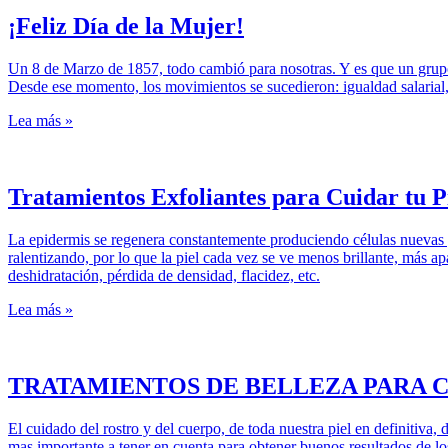
¡Feliz Día de la Mujer!
Un 8 de Marzo de 1857, todo cambió para nosotras. Y es que un grupo 
Desde ese momento, los movimientos se sucedieron: igualdad salarial
Lea más »
Tratamientos Exfoliantes para Cuidar tu P
La epidermis se regenera constantemente produciendo células nuevas y
ralentizando, por lo que la piel cada vez se ve menos brillante, más
deshidratación, pérdida de densidad, flacidez, etc.
Lea más »
TRATAMIENTOS DE BELLEZA PARA C
El cuidado del rostro y del cuerpo, de toda nuestra piel en definitiva
mas importante a tener en cuenta para obtener buenos resultados de lo