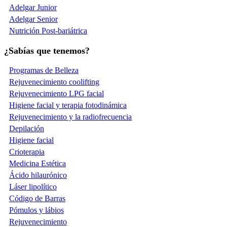
Adelgar Junior
Adelgar Senior
Nutrición Post-bariátrica
¿Sabías que tenemos?
Programas de Belleza
Rejuvenecimiento coolifting
Rejuvenecimiento LPG facial
Higiene facial y terapia fotodinámica
Rejuvenecimiento y la radiofrecuencia
Depilación
Higiene facial
Crioterapia
Medicina Estética
Ácido hilaurónico
Láser lipolítico
Código de Barras
Pómulos y lábios
Rejuvenecimiento