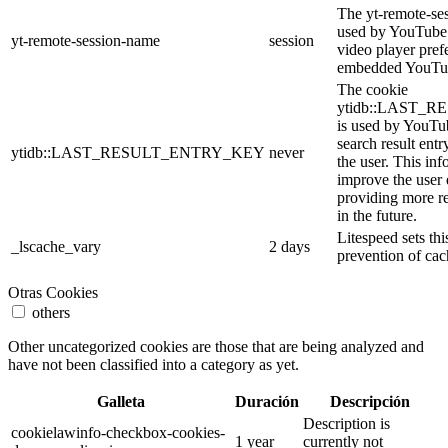
The yt-remote-se
used by YouTube t
yt-remote-session-name
session
video player pref
embedded YouTub
The cookie
ytidb::LAST_
is used by YouTube
search result entr
ytidb::LAST_RESULT_ENTRY_KEY
never
the user. This inf
improve the user
providing more re
in the future.
Litespeed sets thi
_lscache_vary
2 days
prevention of cac
Otras Cookies
others
Other uncategorized cookies are those that are being analyzed and
have not been classified into a category as yet.
Galleta
Duración
Descripción
Description is
cookielawinfo-checkbox-cookies-
1 year
currently not