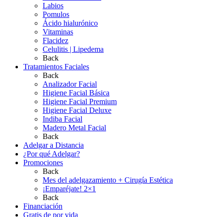
Labios
Pomulos
Ácido hialurónico
Vitaminas
Flacidez
Celulitis | Lipedema
Back
Tratamientos Faciales
Back
Analizador Facial
Higiene Facial Básica
Higiene Facial Premium
Higiene Facial Deluxe
Indiba Facial
Madero Metal Facial
Back
Adelgar a Distancia
¿Por qué Adelgar?
Promociones
Back
Mes del adelgazamiento + Cirugía Estética
¡Emparéjate! 2×1
Back
Financiación
Gratis de por vida