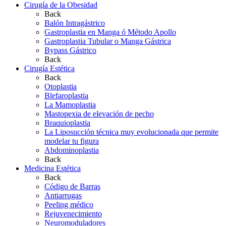
Cirugía de la Obesidad
Back
Balón Intragástrico
Gastroplastia en Manga ó Método Apollo
Gastroplastia Tubular o Manga Gástrica
Bypass Gástrico
Back
Cirugía Estética
Back
Otoplastia
Blefaroplastia
La Mamoplastia
Mastopexia de elevación de pecho
Braquioplastia
La Liposucción técnica muy evolucionada que permite
modelar tu figura
Abdominoplastia
Back
Medicina Estética
Back
Código de Barras
Antiarrugas
Peeling médico
Rejuvenecimiento
Neuromoduladores