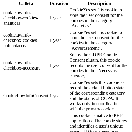
Galleta
Duración
Descripción
CookieYes set this cookie to
cookielawinfo-
store the user consent for the
checkbox-cookies-
1 year
cookies in the category
analiticas
"Analytics".
CookieYes set this cookie to
cookielawinfo-
store the user consent for the
checkbox-cookies-
1 year
cookies in the category
publicitarias
"Advertisement".
Set by the GDPR Cookie
Consent plugin, this cookie
cookielawinfo-
1 year
records the user consent for the
checkbox-necessary
cookies in the "Necessary"
category.
CookieYes sets this cookie to
record the default button state
of the corresponding category
CookieLawInfoConsent
1 year
and the status of CCPA. It
works only in coordination
with the primary cookie.
This cookie is native to PHP
applications. The cookie stores
and identifies a user's unique
session ID to manage user