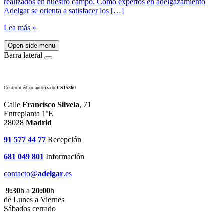
realizados en nuestro campo. Como expertos en adelgazamiento
Adelgar se orienta a satisfacer los […]
Lea más »
Open side menu
Barra lateral
Centro médico autorizado
CS15360
Calle
Francisco Silvela
, 71
Entreplanta 1ºE
28028
Madrid
91 577 44 77
Recepción
681 049 801
Información
contacto@
adelgar
.es
9:30
h a
20:00
h
de Lunes a Viernes
Sábados cerrado