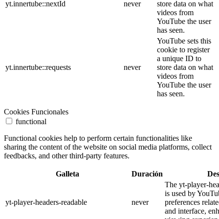
yt.innertube::nextId
never
store data on what
videos from
YouTube the user
has seen.
YouTube sets this
cookie to register
a unique ID to
yt.innertube::requests
never
store data on what
videos from
YouTube the user
has seen.
Cookies Funcionales
functional
Functional cookies help to perform certain functionalities like
sharing the content of the website on social media platforms, collect
feedbacks, and other third-party features.
Galleta
Duración
Des
The yt-player-he
is used by YouTub
yt-player-headers-readable
never
preferences relat
and interface, en