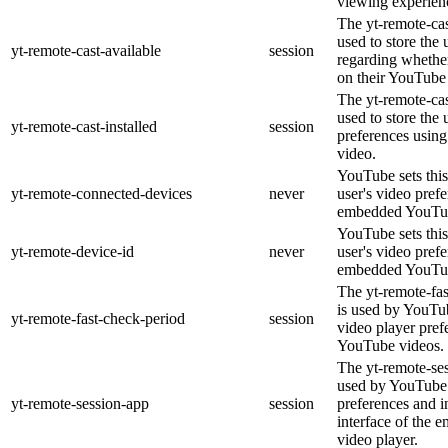
viewing experien
The yt-remote-cas
used to store the 
yt-remote-cast-available
session
regarding whether
on their YouTube 
The yt-remote-cas
used to store the 
yt-remote-cast-installed
session
preferences usi
video.
YouTube sets this
yt-remote-connected-devices
never
user's video pref
embedded YouTub
YouTube sets this
yt-remote-device-id
never
user's video pref
embedded YouTub
The yt-remote-fa
is used by YouTub
yt-remote-fast-check-period
session
video player pre
YouTube videos.
The yt-remote-ses
used by YouTube 
yt-remote-session-app
session
preferences and i
interface of the
video player.