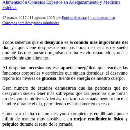
Alimentación
Consejos
Expertos en Adelgazamiento y Medicina
Estética
17 marzo, 2017
/
11 agosto, 2025
por
Equipo dietistas
|
1 comentario
en
Consejos para desayunos saludables
Todos sabemos que el
desayuno
es la
comida m
á
s importante del
d
í
a
, ya que viene después de muchas horas de descanso y sueño
durante las que nuestro organismo se ha estado reparando y no ha
ingerido ningún alimento.
Al despertar, necesitamos ese
aporte energ
é
tico
que reactive las
funciones corporales y cerebrales que siguen dormidas: el desayuno
repone los niveles de
glucosa
, fuente de energía de nuestro cuerpo.
Gran número de estudios demuestran que las personas que no
desayunan suelen tener más sobrepeso que las personas que toman
un desayuno nutritivo. Además, realizarlo adecuadamente reduce el
hambre durante el día, permitiendo evitar comer en exceso.
Comenzar el día con un desayuno completo y equilibrado puede
influir de manera muy positiva a un
mejor rendimiento físico y
psíquico
durante el resto de la jornada.