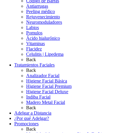
Código de Barras
Antiarrugas
Peeling médico
Rejuvenecimiento
Neuromoduladores
Labios
Pomulos
Ácido hialurónico
Vitaminas
Flacidez
Celulitis | Lipedema
Back
Tratamientos Faciales
Back
Analizador Facial
Higiene Facial Básica
Higiene Facial Premium
Higiene Facial Deluxe
Indiba Facial
Madero Metal Facial
Back
Adelgar a Distancia
¿Por qué Adelgar?
Promociones
Back