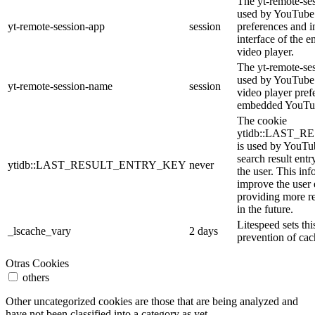
The yt-remote-ses
used by YouTube 
yt-remote-session-app
session
preferences and i
interface of the
video player.
The yt-remote-se
used by YouTube t
yt-remote-session-name
session
video player pref
embedded YouTub
The cookie
ytidb::LAST_
is used by YouTube
search result entr
ytidb::LAST_RESULT_ENTRY_KEY
never
the user. This inf
improve the user
providing more re
in the future.
Litespeed sets thi
_lscache_vary
2 days
prevention of cac
Otras Cookies
others
Other uncategorized cookies are those that are being analyzed and
have not been classified into a category as yet.