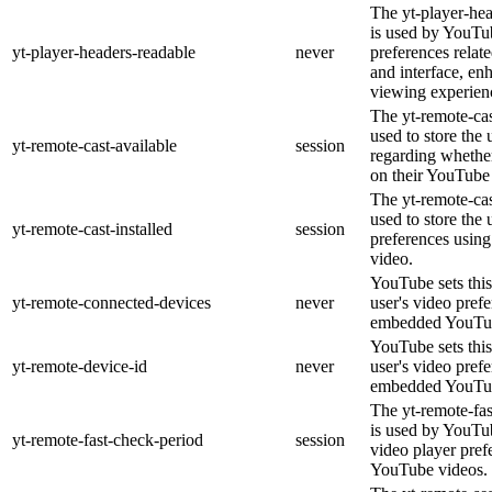
The yt-player-he
is used by YouTub
yt-player-headers-readable
never
preferences relat
and interface, en
viewing experien
The yt-remote-cas
used to store the 
yt-remote-cast-available
session
regarding whether
on their YouTube 
The yt-remote-cas
used to store the 
yt-remote-cast-installed
session
preferences usi
video.
YouTube sets this
yt-remote-connected-devices
never
user's video pref
embedded YouTub
YouTube sets this
yt-remote-device-id
never
user's video pref
embedded YouTub
The yt-remote-fa
is used by YouTub
yt-remote-fast-check-period
session
video player pre
YouTube videos.