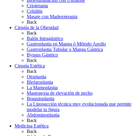
Bioestimulación con Ultratone
Crioterapia
Celulitis
Masaje con Maderoterapia
Back
Cirugía de la Obesidad
Back
Balón Intragástrico
Gastroplastia en Manga ó Método Apollo
Gastroplastia Tubular o Manga Gástrica
Bypass Gástrico
Back
Cirugía Estética
Back
Otoplastia
Blefaroplastia
La Mamoplastia
Mastopexia de elevación de pecho
Braquioplastia
La Liposucción técnica muy evolucionada que permite
modelar tu figura
Abdominoplastia
Back
Medicina Estética
Back